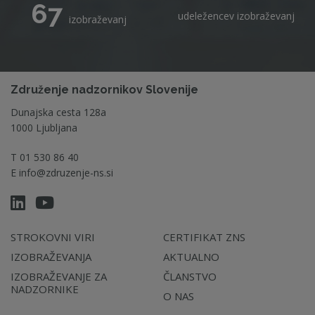
67
udeležencev izobraževanj
izobraževanj
Združenje nadzornikov Slovenije
Dunajska cesta 128a
1000 Ljubljana
T
01 530 86 40
E
info@zdruzenje-ns.si
STROKOVNI VIRI
CERTIFIKAT ZNS
IZOBRAŽEVANJA
AKTUALNO
IZOBRAŽEVANJE ZA
ČLANSTVO
NADZORNIKE
O NAS