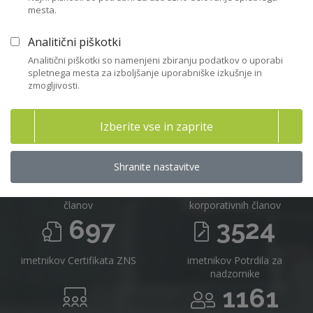
mesta.
Včlanitev
Analitični piškotki
Analitični piškotki so namenjeni zbiranju podatkov o uporabi
spletnega mesta za izboljšanje uporabniške izkušnje in
zmogljivosti.
Združenje nadzornikov Slovenije v
številkah 2025
Izberite vse in zaprite
716
16
Shranite nastavitve
članov
korporativnih članov
697
3524
imetnikov Certifikata ZNS
imetnikov Potrdila za
nadzornike
1161