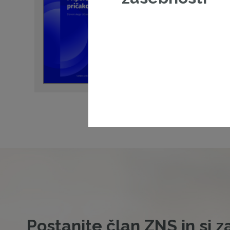
Z aktom Priporočila in prič
državnega holdinga SDH tran
Poglej dokument
22. 06. 2026 - Priporočila in k
državne družbe
Postanite član ZNS in si z