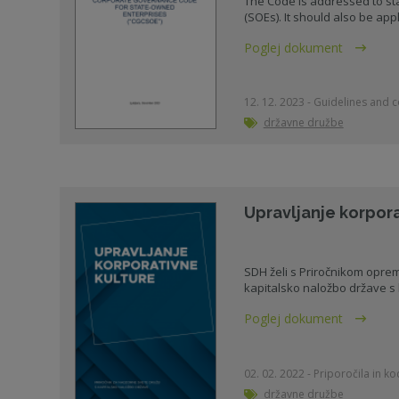
The Code is addressed to s
(SOEs). It should also be appl
Poglej dokument
12. 12. 2023 - Guidelines and 
državne družbe
Upravljanje korpora
SDH želi s Priročnikom oprem
kapitalsko naložbo države s k
Poglej dokument
02. 02. 2022 - Priporočila in k
državne družbe