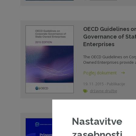
OECD Guidelines o
Governance of St
Enterprises
The OECD Guidelines on Cor
Owned Enterprises provide an 
Poglej dokument
19. 11. 2015 - Publikacije
državne družbe
Nastavitve
Priporočila in prič
Slovenskega državn
zasebnosti