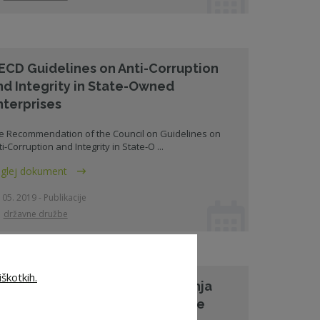
ECD Guidelines on Anti-Corruption
nd Integrity in State-Owned
nterprises
e Recommendation of the Council on Guidelines on
i-Corruption and Integrity in State-O ...
glej dokument
 05. 2019 - Publikacije
državne družbe
škotkih.
odeks korporativnega upravljanja
ružb s kapitalsko naložbo države