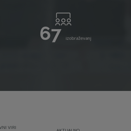
67
izobraževanj
NI VIRI
AKTUALNO