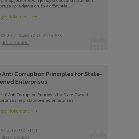
 prihajajočih volitvah je nujno opozoriti na pomen
brega upravljanja družb v državni la ...
glej dokument
 02. 2022 - Stališča ZNS - ZNS in KPK
državne družbe
 Anti Corruption Principles for State-
wned Enterprises
e 10 Anti-Corruption Principles for State-Owned
terprises help state-owned enterprises ...
glej dokument
 04. 2019 - Publikacije
državne družbe