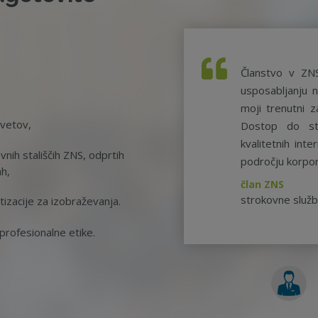
Članstvo v ZN
usposabljanju n
moji trenutni z
svetov,
Dostop do st
kvalitetnih int
nih stališčih ZNS, odprtih
področju korpor
ah,
član ZNS
strokovne služ
tizacije za izobraževanja.
rofesionalne etike.