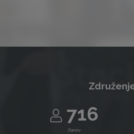
Združenje
716
članov