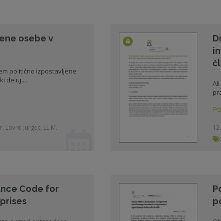
jene osebe v
D
i
č
em politično izpostavljene
 deluj ...
Al
pr
Po
r. Lovro Jurgec, LL.M.
12.
nce Code for
Po
prises
p