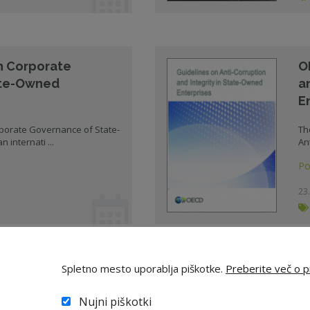
n Corporate
O
ate-Owned
a
E
porate Governance of State-
Th
internati ...
Ant
Po
23.
Spletno mesto uporablja piškotke.
Preberite več o pi
akovanja
K
ega holdinga, d.d.
d
Nujni piškotki