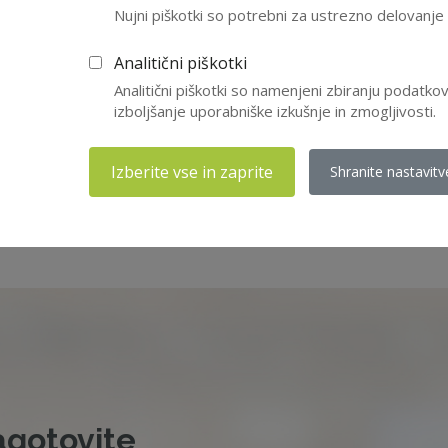
Nujni piškotki so potrebni za ustrezno delovanj
akovanja Slovenskega
Ko
sparentno, z vna ...
na
Analitični piškotki
Po
Analitični piškotki so namenjeni zbiranju podatk
izboljšanje uporabniške izkušnje in zmogljivosti.
odeksi - SDH
14.
Izberite vse in zaprite
Shranite nastavitv
agotovite