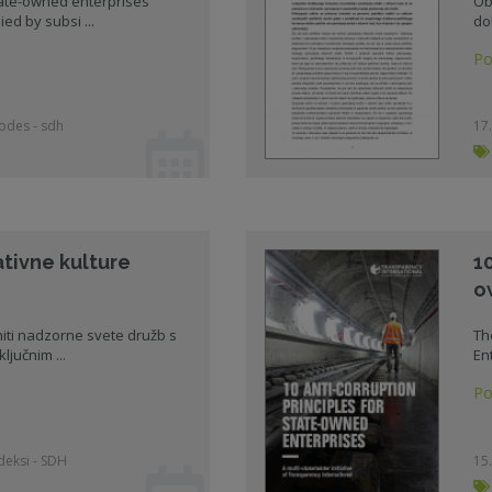
tate-owned enterprises
Ob
ied by subsi ...
do
Po
codes - sdh
17.
tivne kulture
10
o
iti nadzorne svete družb s
Th
ljučnim ...
En
Po
odeksi - SDH
15.