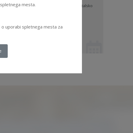
e spletnega mesta.
deks korporativnega upravljanja družb s kapitalsko
ložbo države je namenjen državnim dr ...
glej dokument
ov o uporabi spletnega mesta za
 12. 2023 - Priporočila in kodeksi - SDH
državne družbe
e