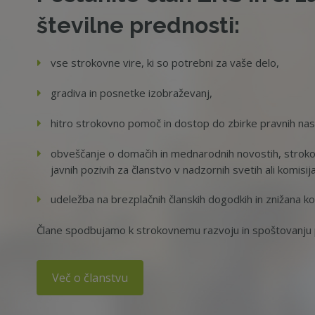
številne prednosti:
vse strokovne vire, ki so potrebni za vaše delo,
gradiva in posnetke izobraževanj,
hitro strokovno pomoč in dostop do zbirke pravnih na
obveščanje o domačih in mednarodnih novostih, strokov
javnih pozivih za članstvo v nadzornih svetih ali komisij
udeležba na brezplačnih članskih dogodkih in znižana ko
Člane spodbujamo k strokovnemu razvoju in spoštovanju p
Več o članstvu