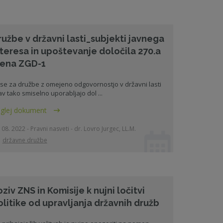
ružbe v državni lasti_subjekti javnega
nteresa in upoštevanje določila 270.a
lena ZGD-1
i se za družbe z omejeno odgovornostjo v državni lasti
av tako smiselno uporabljajo dol ...
glej dokument
 08. 2022 - Pravni nasveti - dr. Lovro Jurgec, LL.M.
državne družbe
ziv ZNS in Komisije k nujni ločitvi
olitike od upravljanja državnih družb