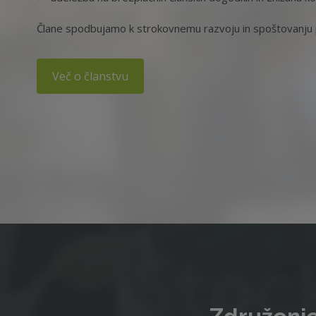
Člane spodbujamo k strokovnemu razvoju in spoštovanju p
Več o članstvu