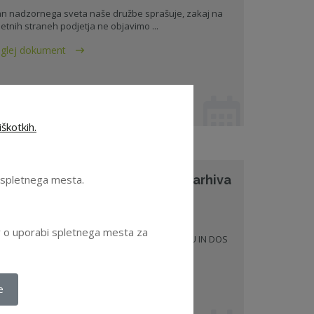
an nadzornega sveta naše družbe sprašuje, zakaj na
letnih straneh podjetja ne objavimo ...
glej dokument
 04. 2021 - Pravni nasveti
poslovna skrivnost
škotkih.
zorec sporazuma za dostop do arhiva
e spletnega mesta.
S po prenehanju mandata
orec sporazuma za dostop do arhiva NS po
ov o uporabi spletnega mesta za
enehanju mandata - SPORAZUM O VAROVANJU IN DOS
glej dokument
e
 03. 2026 - Vzorci - ZNS