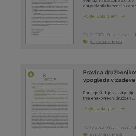
Sem član NS družbe d.o.o. v 10
dni pridobila koncesijo za stor
Poglej dokument
20. 12. 2023 - Pravni nasveti - d
poslovna skrivnost
Pravica družbenikov
vpogleda v zadeve
Podjetje št. 1. je v lasti podjet
trije enakovredni družben ...
Poglej dokument
18. 10. 2022 - Pravni nasveti - d
poslovna skrivnost