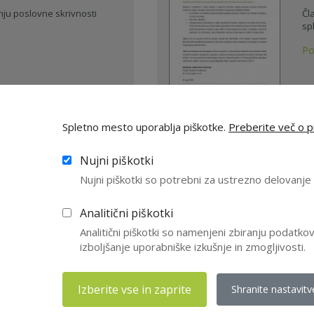
nju poslovne skrivnosti
Čl
sp
Po
20.
Spletno mesto uporablja piškotke.
Preberite več o pi
Nujni piškotki
pomoč članu NS in
V
Nujni piškotki so potrebni za ustrezno delovanj
 skrivnosti
N
Analitični piškotki
reznosti ravnanja
Vz
Analitični piškotki so namenjeni zbiranju podatk
ja poslovne skrivno ...
pr
izboljšanje uporabniške izkušnje in zmogljivosti.
...
Po
Izberite vse in zaprite
Shranite nastavitv
25.