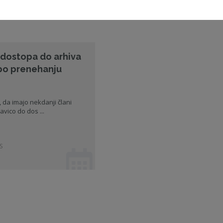
 dostopa do arhiva
po prenehanju
 da imajo nekdanji člani
vico do dos ...
S