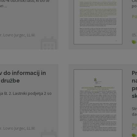
0 % občinski lasti, ki bo te
Čl
i ...
po
Po
r. Lovro Jurgec, LL.M.
05.
 do informacij in
P
 družbe
n
p
ja št. 2. Lastniki podjetja 2 so
sk
St
da
Po
r. Lovro Jurgec, LL.M.
21.