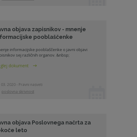
avna objava zapisnikov - mnenje
nformacijske pooblaščenke
enje informacijske pooblaščenke o javni objavi
pisnikov sej različnih organov. &nbsp;
glej dokument
 03. 2020 - Pravni nasveti
poslovna skrivnost
avna objava Poslovnega načrta za
ekoče leto