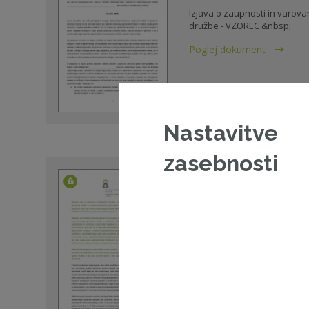
Izjava o zaupnosti in varova
družbe - VZOREC &nbsp;
Poglej dokument
09. 05. 2017 - Vzorci
poslovna skrivnost
Nastavitve
zasebnosti
Zunanja strokovna 
varovanje poslovnih
Prosimo vas za mnenje o ust
nadzornikov glede spoštovan
Poglej dokument
25. 03. 2021 - Pravni nasveti