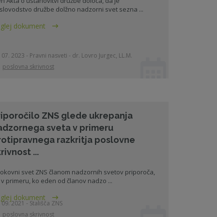
en Akta o ustanovitvi družbe določa, da je
slovodstvo družbe dolžno nadzorni svet sezna ...
glej dokument
 07. 2023 - Pravni nasveti - dr. Lovro Jurgec, LL.M.
poslovna skrivnost
riporočilo ZNS glede ukrepanja
adzornega sveta v primeru
rotipravnega razkritja poslovne
rivnost ...
rokovni svet ZNS članom nadzornih svetov priporoča,
 v primeru, ko eden od članov nadzo ...
glej dokument
 09. 2021 - Stališča ZNS
poslovna skrivnost