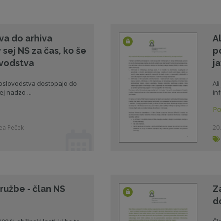
a do arhiva
A
 sej NS za čas, ko še
p
ovodstva
j
poslovodstva dostopajo do
Al
j nadzo ...
in
Po
Lea Peček
20.
ružbe - član NS
Z
d