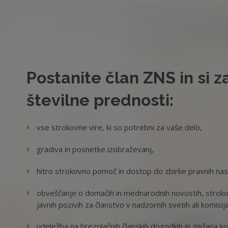
Postanite član ZNS in si z
številne prednosti:
vse strokovne vire, ki so potrebni za vaše delo,
gradiva in posnetke izobraževanj,
hitro strokovno pomoč in dostop do zbirke pravnih na
obveščanje o domačih in mednarodnih novostih, strokov
javnih pozivih za članstvo v nadzornih svetih ali komisij
udeležba na brezplačnih članskih dogodkih in znižana ko