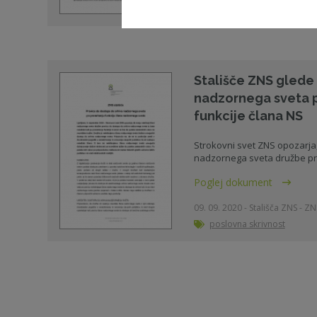
poslovna skrivnost
Stališče ZNS glede
nadzornega sveta 
funkcije člana NS
Strokovni svet ZNS opozarja,
nadzornega sveta družbe pra
Poglej dokument
09. 09. 2020 - Stališča ZNS - ZN
poslovna skrivnost