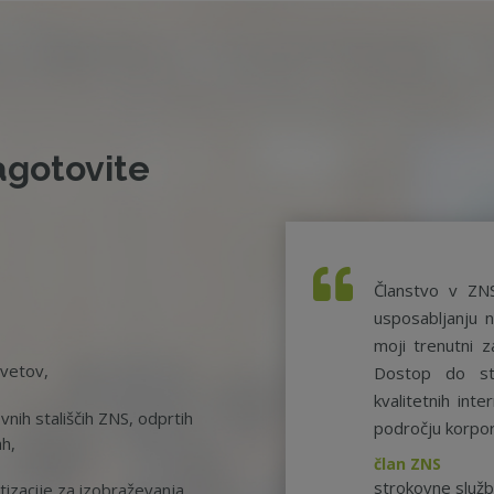
agotovite
Članstvo v ZN
usposabljanju n
moji trenutni z
svetov,
Dostop do st
kvalitetnih int
nih stališčih ZNS, odprtih
področju korpor
ah,
član ZNS
strokovne služ
tizacije za izobraževanja.