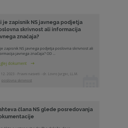
li je zapisnik NS javnega podjetja
oslovna skrivnost ali informacija
avnega značaja?
i je zapisnik NS javnega podjetja poslovna skrivnost ali
formacija javnega značaja? OD ...
glej dokument
 12. 2023 - Pravni nasveti - dr. Lovro Jurgec, LL.M.
poslovna skrivnost
ahteva člana NS glede posredovanja
okumentacije