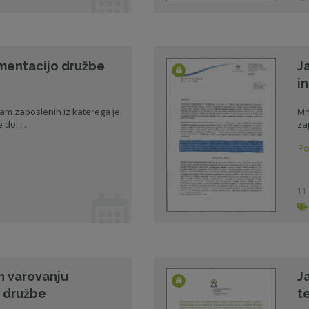
mentacijo družbe
J
i
am zaposlenih iz katerega je
Mn
dol ...
za
Po
11.
in varovanju
J
i družbe
t