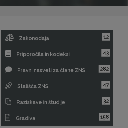
12
Zakonodaja
43
Priporočila in kodeksi
282
Pravni nasveti za člane ZNS
47
Stališča ZNS
32
Raziskave in študije
158
Gradiva