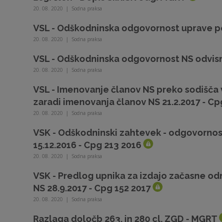
20. 08. 2020
|
Sodna praksa
VSL - Odškodninska odgovornost uprave po
20. 08. 2020
|
Sodna praksa
VSL - Odškodninska odgovornost NS odvisn
20. 08. 2020
|
Sodna praksa
VSL - Imenovanje članov NS preko sodišč
zaradi imenovanja članov NS 21.2.2017 - Cp
20. 08. 2020
|
Sodna praksa
VSK - Odškodninski zahtevek - odgovornos
15.12.2016 - Cpg 213 2016
20. 08. 2020
|
Sodna praksa
VSK - Predlog upnika za izdajo začasne od
NS 28.9.2017 - Cpg 152 2017
20. 08. 2020
|
Sodna praksa
Razlaga določb 263. in 280 cl. ZGD - MGRT