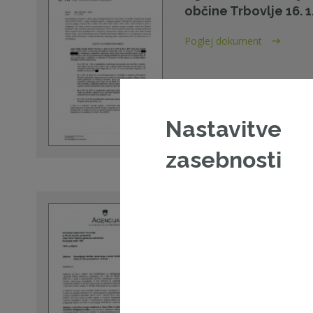
občine Trbovlje 16. 1
Poglej dokument
Nastavitve
16. 01. 2020 - Sodna praksa
zasebnosti
Opravljanje storitev 
Agencija za javni na
Poglej dokument