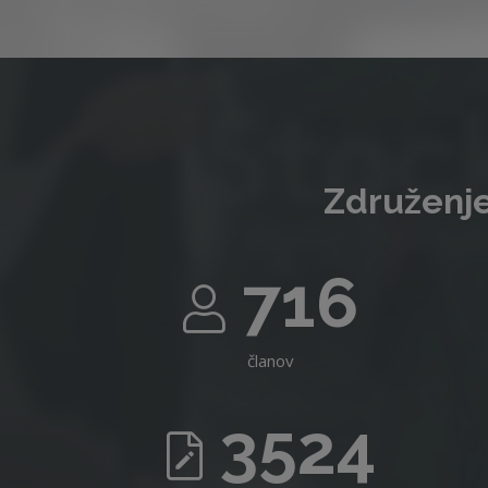
Združenje
716
članov
3524