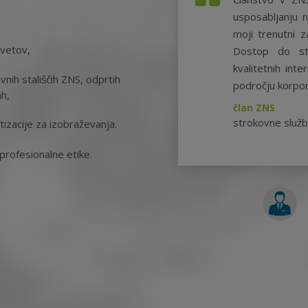
usposabljanju n
moji trenutni z
svetov,
Dostop do st
kvalitetnih int
nih stališčih ZNS, odprtih
področju korpor
ah,
član ZNS
strokovne služ
tizacije za izobraževanja.
rofesionalne etike.