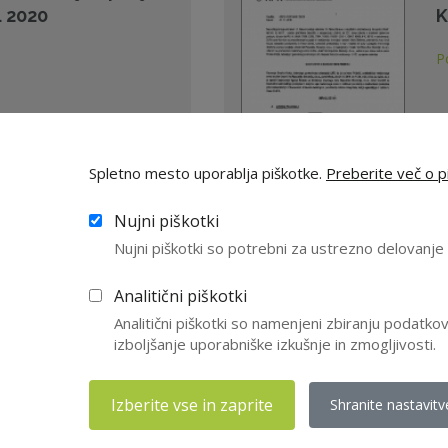
. 2020
K
P
Spletno mesto uporablja piškotke.
Preberite več o pi
09
Nujni piškotki
Nujni piškotki so potrebni za ustrezno delovanj
Analitični piškotki
revidiranja -
M
Analitični piškotki so namenjeni zbiranju podatk
dzor
o
izboljšanje uporabniške izkušnje in zmogljivosti.
d
P
Izberite vse in zaprite
Shranite nastavitv