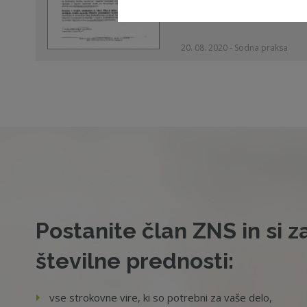
20. 08. 2020 - Sodna praksa
Postanite član ZNS in si z
številne prednosti:
vse strokovne vire, ki so potrebni za vaše delo,