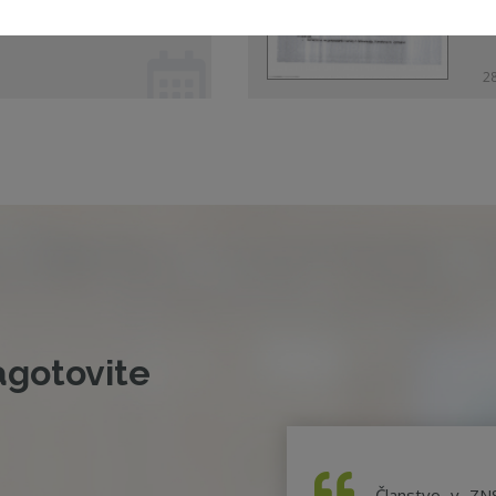
28
agotovite
Članstvo v ZN