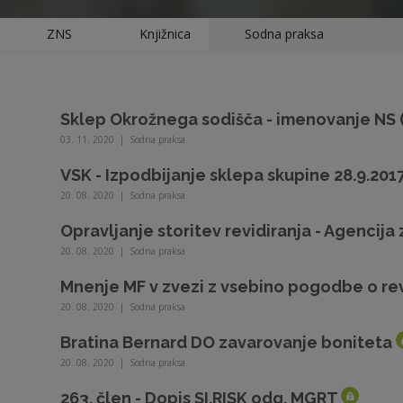
ZNS
Knjižnica
Sodna praksa
Sklep Okrožnega sodišča - imenovanje NS (
03. 11. 2020
|
Sodna praksa
VSK - Izpodbijanje sklepa skupine 28.9.201
20. 08. 2020
|
Sodna praksa
Opravljanje storitev revidiranja - Agencija 
20. 08. 2020
|
Sodna praksa
Mnenje MF v zvezi z vsebino pogodbe o rev
20. 08. 2020
|
Sodna praksa
Bratina Bernard DO zavarovanje boniteta
20. 08. 2020
|
Sodna praksa
263. člen - Dopis SI.RISK odg. MGRT