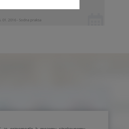
. 01. 2016 - Sodna praksa
S je pripomoglo k mojemu strokovnemu