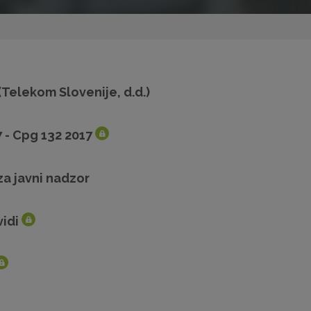
Telekom Slovenije, d.d.)
7 - Cpg 132 2017
za javni nadzor
idi