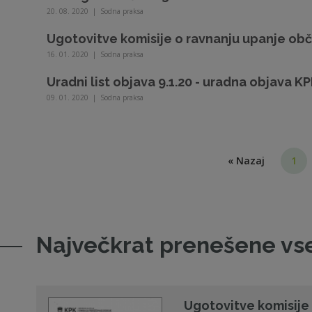
20. 08. 2020
|
Sodna praksa
Ugotovitve komisije o ravnanju upanje obči
16. 01. 2020
|
Sodna praksa
Uradni list objava 9.1.20 - uradna objava K
09. 01. 2020
|
Sodna praksa
« Nazaj
1
Največkrat prenešene vs
Ugotovitve komisije