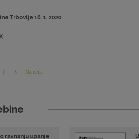
ne Trbovlje 16. 1. 2020
PK
2
3
Naprej »
ebine
 o ravnanju upanje
U