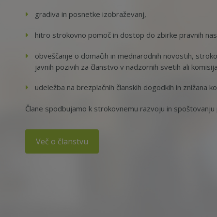
gradiva in posnetke izobraževanj,
hitro strokovno pomoč in dostop do zbirke pravnih na
obveščanje o domačih in mednarodnih novostih, strokov
javnih pozivih za članstvo v nadzornih svetih ali komisij
udeležba na brezplačnih članskih dogodkih in znižana ko
Člane spodbujamo k strokovnemu razvoju in spoštovanju p
Več o članstvu