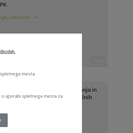
PK
oglej dokument
škotkih.
. 01. 2020 - Sodna praksa
e spletnega mesta.
F - Davčna obravnava zavarovanja in
ov o uporabi spletnega mesta za
dgovornosti direktorjev in vodilnih
elavcev 28.1.2016
oglej dokument
e