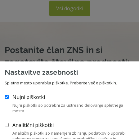
Vsi dogodki
Postanite član ZNS in si
zagotovite številne prednosti:
Nastavitve zasebnosti
vse strokovne vire, ki so potrebni za vaše delo,
Spletno mesto uporablja piškotke.
Preberite več o piškotkih.
gradiva in posnetke izobraževanj,
Nujni piškotki
hitro strokovno pomoč in dostop do zbirke pravnih
Nujni piškotki so potrebni za ustrezno delovanje spletnega
mesta.
nasvetov,
Analitični piškotki
obveščanje o domačih in mednarodnih novostih,
strokovnih stališčih ZNS, odprtih javnih pozivih za članstvo
Analitični piškotki so namenjeni zbiranju podatkov o uporabi
v nadzornih svetih ali komisijah,
spletnega mesta za izboljšanje uporabniške izkušnje in