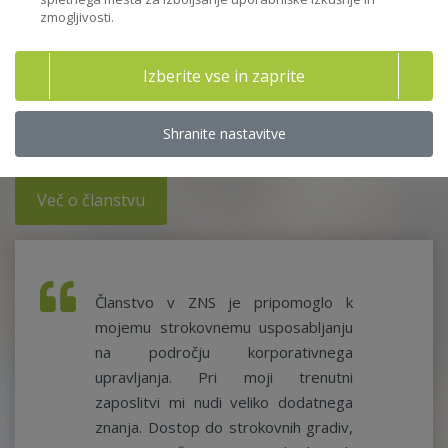
zmogljivosti.
udeležba na brezplačnih članskih dogodkih in znižana
kotizacije za izobraževanja.
Izberite vse in zaprite
Člane spodbujamo k strokovnemu razvoju in spoštovanju
profesionalne etike.
Shranite nastavitve
Več o članstvu
Članstvo v ZNS je pripomoglo k
mojemu strokovnemu usposabljanju
na področju korporativnega
upravljanja. Pri moji trenutni
zaposlitvi mi nudi veliko dodatnega
znanja. Dostop do strokovnih gradiv,