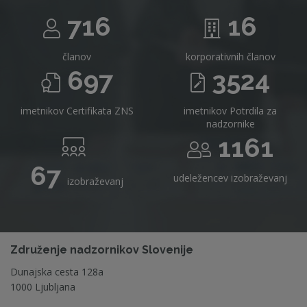
716
16
članov
korporativnih članov
697
3524
imetnikov Certifikata ZNS
imetnikov Potrdila za
nadzornike
1161
67
udeležencev izobraževanj
izobraževanj
Združenje nadzornikov Slovenije
Dunajska cesta 128a
1000 Ljubljana