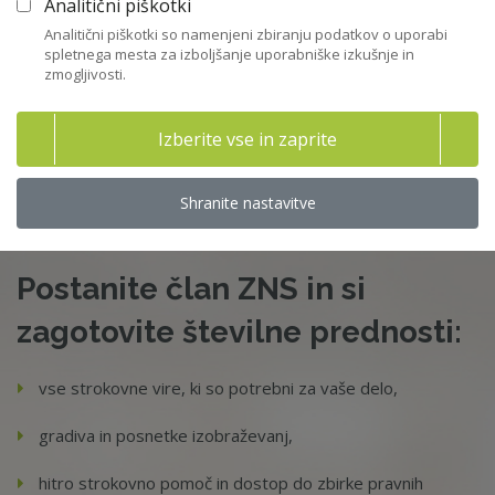
22. 06. 2026 - Priporočila in kodeksi - SDH
Analitični piškotki
sdh
,
državne družbe
Analitični piškotki so namenjeni zbiranju podatkov o uporabi
spletnega mesta za izboljšanje uporabniške izkušnje in
zmogljivosti.
Vstopite v knjižnico
Izberite vse in zaprite
Shranite nastavitve
Postanite član ZNS in si
zagotovite številne prednosti:
vse strokovne vire, ki so potrebni za vaše delo,
gradiva in posnetke izobraževanj,
hitro strokovno pomoč in dostop do zbirke pravnih