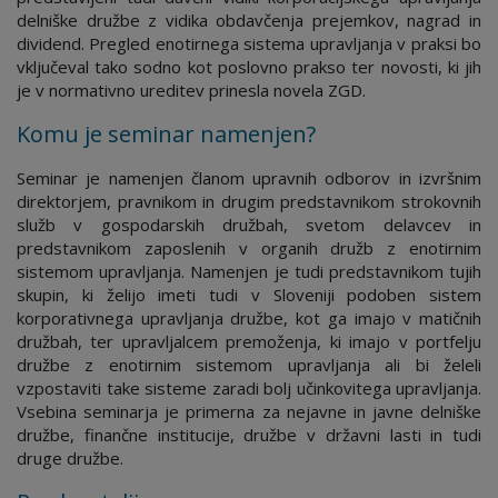
delniške družbe z vidika obdavčenja prejemkov, nagrad in
dividend. Pregled enotirnega sistema upravljanja v praksi bo
vključeval tako sodno kot poslovno prakso ter novosti, ki jih
je v normativno ureditev prinesla novela ZGD.
Komu je seminar namenjen?
Seminar je namenjen članom upravnih odborov in izvršnim
direktorjem, pravnikom in drugim predstavnikom strokovnih
služb v gospodarskih družbah, svetom delavcev in
predstavnikom zaposlenih v organih družb z enotirnim
sistemom upravljanja. Namenjen je tudi predstavnikom tujih
skupin, ki želijo imeti tudi v Sloveniji podoben sistem
korporativnega upravljanja družbe, kot ga imajo v matičnih
družbah, ter upravljalcem premoženja, ki imajo v portfelju
družbe z enotirnim sistemom upravljanja ali bi želeli
vzpostaviti take sisteme zaradi bolj učinkovitega upravljanja.
Vsebina seminarja je primerna za nejavne in javne delniške
družbe, finančne institucije, družbe v državni lasti in tudi
druge družbe.