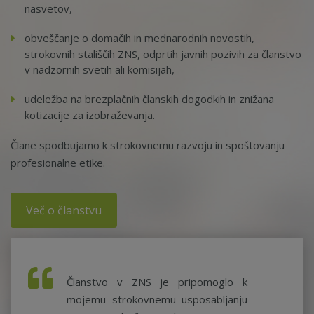
nasvetov,
obveščanje o domačih in mednarodnih novostih,
strokovnih stališčih ZNS, odprtih javnih pozivih za članstvo
v nadzornih svetih ali komisijah,
udeležba na brezplačnih članskih dogodkih in znižana
kotizacije za izobraževanja.
Člane spodbujamo k strokovnemu razvoju in spoštovanju
profesionalne etike.
Več o članstvu
Članstvo v ZNS je pripomoglo k
mojemu strokovnemu usposabljanju