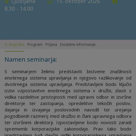
Ljubljana
15. oktober 2026
8.30 - 14.00
O dogodku
Program
Prijava
Dodatne informacije
Namen seminarja:
S seminarjem želimo predstaviti bistvene značilnosti
enotirnega sistema upravljanja in njegovo razlikovanje od
dvotirnega sistema upravljanja. Predstavljeni bodo ključni
izzivi vzpostavitve enotirnega sistema v družbi, zlasti z
vidika razdelitve pristojnosti med upravni odbor in izvršne
direktorje ter zastopanja, opredelitve tekočih poslov,
dajanja in izvajanja poslovodnih navodil ter urejanja
pogodbenih razmerij med družbo in člani upravnega odbora
ter izvršnimi direktorji. Izpostavljene bodo novosti zaradi
sprememb korporacijske zakonodaje. Prav tako bodo
predstavljeni tudi davčni vidiki korporacijskega upravljanja