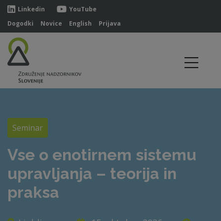
Linkedin
YouTube
Dogodki
Novice
English
Prijava
Seminar
Vse o enotirnem sistemu
upravljanja – teorija in
praksa