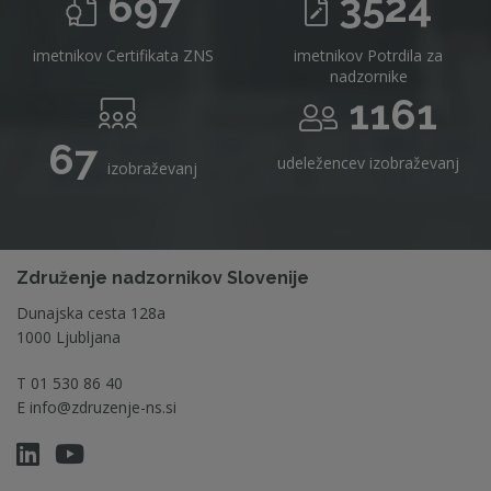
697
3524
imetnikov Certifikata ZNS
imetnikov Potrdila za
nadzornike
1161
67
udeležencev izobraževanj
izobraževanj
Združenje nadzornikov Slovenije
Dunajska cesta 128a
1000 Ljubljana
T
01 530 86 40
E
info@zdruzenje-ns.si