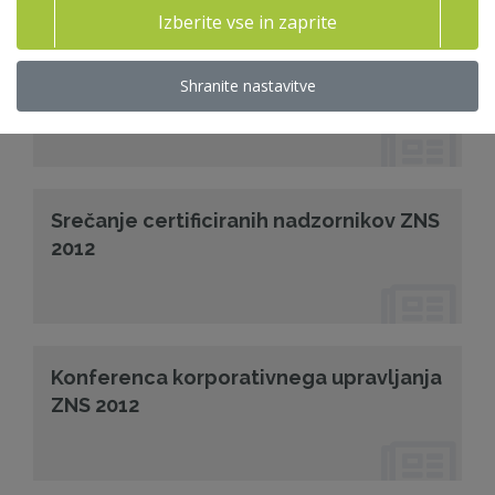
Izberite vse in zaprite
Letno člansko srečanje in Skupščina
Shranite nastavitve
ZNS 2013
Srečanje certificiranih nadzornikov ZNS
2012
Konferenca korporativnega upravljanja
ZNS 2012