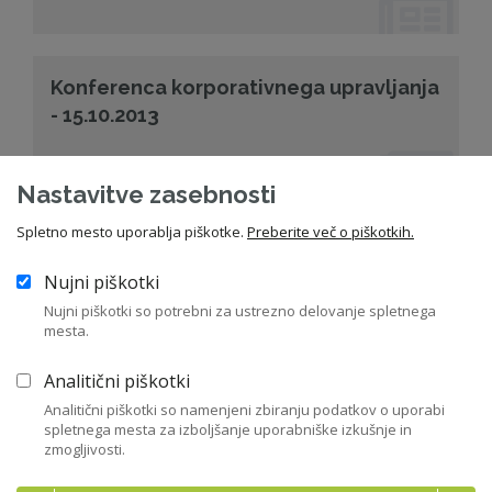
Konferenca korporativnega upravljanja
- 15.10.2013
Nastavitve zasebnosti
Spletno mesto uporablja piškotke.
Preberite več o piškotkih.
Posvet: Revizijske komisije v praksi -
17.9.2013
Nujni piškotki
Nujni piškotki so potrebni za ustrezno delovanje spletnega
mesta.
Analitični piškotki
Posvet ZNS: Prihodnost upravljanja
Analitični piškotki so namenjeni zbiranju podatkov o uporabi
družb v državni lasti
spletnega mesta za izboljšanje uporabniške izkušnje in
zmogljivosti.