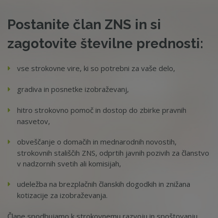
Postanite član ZNS in si
zagotovite številne prednosti:
vse strokovne vire, ki so potrebni za vaše delo,
gradiva in posnetke izobraževanj,
hitro strokovno pomoč in dostop do zbirke pravnih
nasvetov,
obveščanje o domačih in mednarodnih novostih,
strokovnih stališčih ZNS, odprtih javnih pozivih za članstvo
v nadzornih svetih ali komisijah,
udeležba na brezplačnih članskih dogodkih in znižana
kotizacije za izobraževanja.
Člane spodbujamo k strokovnemu razvoju in spoštovanju