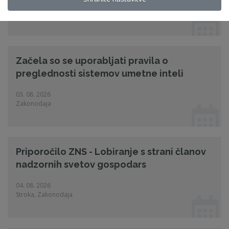
07. 08. 2026
Certifikat ZNS
Začela so se uporabljati pravila o
preglednosti sistemov umetne inteli
03. 08. 2026
Zakonodaja
Priporočilo ZNS - Lobiranje s strani članov
nadzornih svetov gospodars
04. 08. 2026
Stroka, Zakonodaja