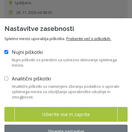
Ljubljana
26. 11. 2026 od 08:30
Seminar
Nastavitve zasebnosti
Spletno mesto uporablja piškotke.
Preberite več o piškotkih.
Vsi dogodki
Nujni piškotki
Nujni piškotki so potrebni za ustrezno delovanje spletnega
mesta.
Sorodne novice
Analitični piškotki
Analitični piškotki so namenjeni zbiranju podatkov o uporabi
spletnega mesta za izboljšanje uporabniške izkušnje in
zmogljivosti.
20 let Certifikata ZNS – skozi oči prvih
imetnikov
Izberite vse in zaprite
"Certifikat mi prav tako predstavlja pomembno strokovno
referenco..."
Shranite nastavitve