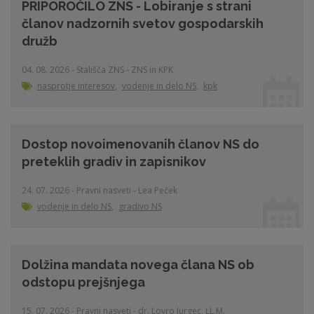
PRIPOROČILO ZNS - Lobiranje s strani
članov nadzornih svetov gospodarskih
družb
04. 08. 2026 - Stališča ZNS - ZNS in KPK
nasprotje interesov
,
vodenje in delo NS
,
kpk
Dostop novoimenovanih članov NS do
preteklih gradiv in zapisnikov
24. 07. 2026 - Pravni nasveti - Lea Peček
vodenje in delo NS
,
gradivo NS
Dolžina mandata novega člana NS ob
odstopu prejšnjega
15. 07. 2026 - Pravni nasveti - dr. Lovro Jurgec, LL.M.