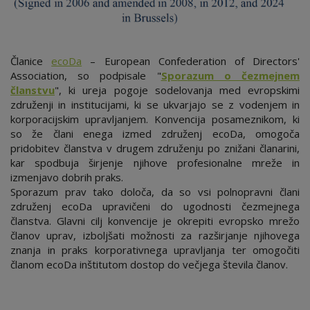
Članice
ecoDa
– European Confederation of Directors'
Association, so podpisale "
Sporazum o čezmejnem
članstvu
", ki ureja pogoje sodelovanja med evropskimi
združenji in institucijami, ki se ukvarjajo se z vodenjem in
korporacijskim upravljanjem. Konvencija posameznikom, ki
so že člani enega izmed združenj ecoDa, omogoča
pridobitev članstva v drugem združenju po znižani članarini,
kar spodbuja širjenje njihove profesionalne mreže in
izmenjavo dobrih praks.
Sporazum prav tako določa, da so vsi polnopravni člani
združenj ecoDa upravičeni do ugodnosti čezmejnega
članstva. Glavni cilj konvencije je okrepiti evropsko mrežo
članov uprav, izboljšati možnosti za razširjanje njihovega
znanja in praks korporativnega upravljanja ter omogočiti
članom ecoDa inštitutom dostop do večjega števila članov.