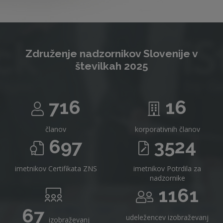
Združenje nadzornikov Slovenije v
številkah 2025
716
16
članov
korporativnih članov
697
3524
imetnikov Certifikata ZNS
imetnikov Potrdila za
nadzornike
1161
67
udeležencev izobraževanj
izobraževanj