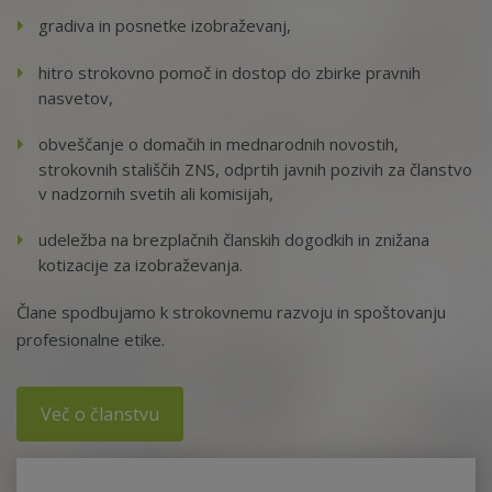
gradiva in posnetke izobraževanj,
hitro strokovno pomoč in dostop do zbirke pravnih
nasvetov,
obveščanje o domačih in mednarodnih novostih,
strokovnih stališčih ZNS, odprtih javnih pozivih za članstvo
v nadzornih svetih ali komisijah,
udeležba na brezplačnih članskih dogodkih in znižana
kotizacije za izobraževanja.
Člane spodbujamo k strokovnemu razvoju in spoštovanju
profesionalne etike.
Več o članstvu