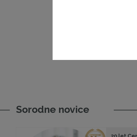
Sorodne novice
20 let Cer