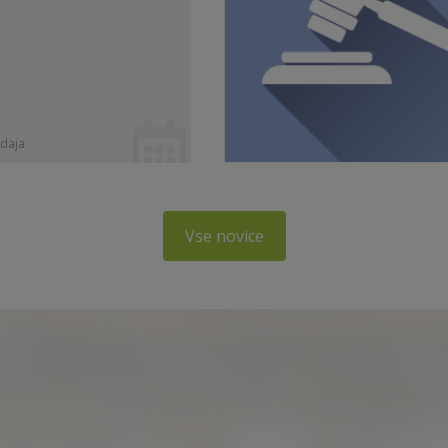
daja
Vse novice