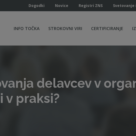
Dogodki
Novice
Registri ZNS
Svetovanje 
INFO TOČKA
STROKOVNI VIRI
CERTIFICIRANJE
I
ovanja delavcev v orga
 v praksi?