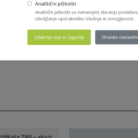
Analitični piškotki
Analitični piškotki so namenjeni zbiranju podatk
izboljšanje uporabniške izkušnje in zmogljivosti.
Izberite vse in zaprite
Shranite nastavitv
tifikata ZNS – skozi