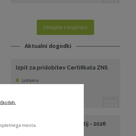
Vstopite v knjižnico
Aktualni dogodki
Izpit za pridobitev Certifikata ZNS
Ljubljana
01. 12. 2026 od 09:00
Izpit
škotkih.
Upravljanje skupin podjetij - 2026
e spletnega mesta.