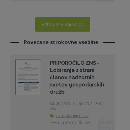
Vstopite v knjižnico
Povezane strokovne vsebine
PRIPOROČILO ZNS -
Lobiranje s strani
članov nadzornih
svetov gospodarskih
družb
04. 08. 2026 - Stališča ZNS - ZNS in
KPK
nasprotje interesov
,
vodenje in delo NS
,
kpk