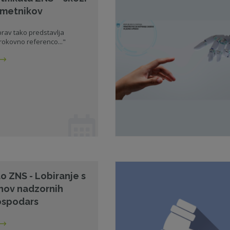
 imetnikov
 prav tako predstavlja
okovno referenco..."
lo ZNS - Lobiranje s
anov nadzornih
ospodars