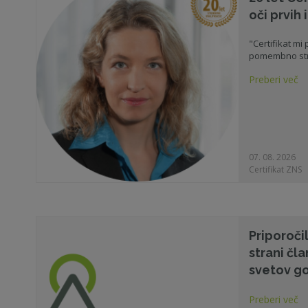
oči prvih
"Certifikat mi
pomembno str
Preberi več
07. 08. 2026
Certifikat ZNS
Priporoči
strani čl
svetov g
Preberi več