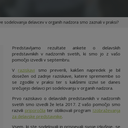
ive sodelovanja delavcev v organih nadzora smo zaznali v praksi?
Predstavljamo rezultate ankete o delavskih
predstavnikih v nadzornih svetih, ki smo jo z vašo
pomočjo izvedli v septembru.
V
raziskavi
smo preverili, kakšen napredek je bil
dosežen od zadnje raziskave, katere spremembe so
se zgodile v praksi ter s kakšnimi izzivi se danes
srečujejo delavci pri sodelovanju v organih nadzora.
Prvo raziskavo o delavskih predstavnikih v nadzornih
svetih smo izvedli že leta 2017. Z vašo pomočjo smo
razvili
priporočila
ter oblikovali program
Izobraževanja
za delavske predstavnike
.
Vsem, ki ste sodelovali in prispevali svoje izkušnje, se