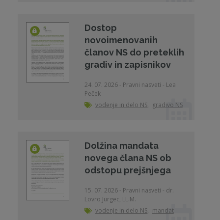
Dostop
novoimenovanih
članov NS do preteklih
gradiv in zapisnikov
24. 07. 2026 - Pravni nasveti - Lea
Peček
vodenje in delo NS
,
gradivo NS
Dolžina mandata
novega člana NS ob
odstopu prejšnjega
15. 07. 2026 - Pravni nasveti - dr.
Lovro Jurgec, LL.M.
vodenje in delo NS
,
mandat