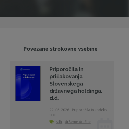
Povezane strokovne vsebine
Priporočila in
pričakovanja
Slovenskega
državnega holdinga,
d.d.
22. 06. 2026 - Priporočila in kodeksi -
SDH
sdh
,
državne družbe