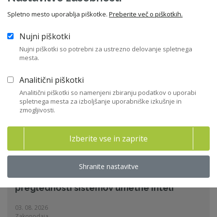
Spletno mesto uporablja piškotke.
Preberite več o piškotkih.
Sorodne novice
Nujni piškotki
Nujni piškotki so potrebni za ustrezno delovanje spletnega
mesta.
20 let Certifikata ZNS – skozi oči prvih
imetnikov
Analitični piškotki
Analitični piškotki so namenjeni zbiranju podatkov o uporabi
"Certifikat mi prav tako predstavlja pomembno strokovno
spletnega mesta za izboljšanje uporabniške izkušnje in
referenco..."
zmogljivosti.
07. 08. 2026
Certifikat ZNS
Izberite vse in zaprite
Shranite nastavitve
Začela so se uporabljati pravila o
preglednosti sistemov umetne inteli
03. 08. 2026
Zakonodaja