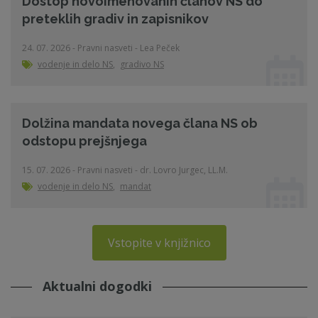
Dostop novoimenovanih članov NS do
preteklih gradiv in zapisnikov
24. 07. 2026 - Pravni nasveti - Lea Peček
vodenje in delo NS
,
gradivo NS
Dolžina mandata novega člana NS ob
odstopu prejšnjega
15. 07. 2026 - Pravni nasveti - dr. Lovro Jurgec, LL.M.
vodenje in delo NS
,
mandat
Vstopite v knjižnico
Aktualni dogodki