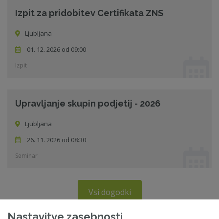
Izpit za pridobitev Certifikata ZNS
Ljubljana
01. 12. 2026 od 09:00
Izpit
Upravljanje skupin podjetij - 2026
Ljubljana
26. 11. 2026 od 08:30
Seminar
Vsi dogodki
Nastavitve zasebnosti