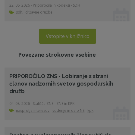
22. 06. 2026 - Priporočila in kodeksi - SDH
sdh
,
državne družbe
Vstopite v knjižnico
Povezane strokovne vsebine
PRIPOROČILO ZNS - Lobiranje s strani
članov nadzornih svetov gospodarskih
družb
04. 08. 2026 - Stališča ZNS - ZNS in KPK
nasprotje interesov
,
vodenje in delo NS
,
kpk