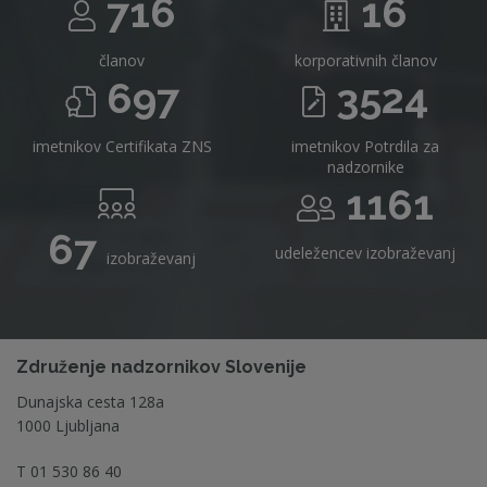
716
16
članov
korporativnih članov
697
3524
imetnikov Certifikata ZNS
imetnikov Potrdila za
nadzornike
1161
67
udeležencev izobraževanj
izobraževanj
Združenje nadzornikov Slovenije
Dunajska cesta 128a
1000 Ljubljana
T
01 530 86 40