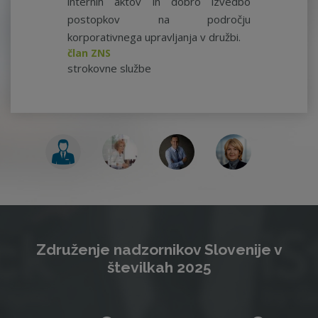
internih aktov in dobro izvedbo
postopkov na področju
korporativnega upravljanja v družbi.
član ZNS
strokovne službe
Združenje nadzornikov Slovenije v
številkah 2025