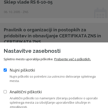
Sklep vlade RS 6-10-05
06. 10. 2005 - ZNS
Pravilnik o organizaciji in postopkih za
pridobitev in obnavljanje CERTIFIKATA ZNS in
CERTIFIKATA ZNS ...
Nastavitve zasebnosti
01. 04. 2025 - ZNS - ZNS
Certifikat ZNS
Spletno mesto uporablja piškotke.
Preberite več o piškotkih.
Nujni piškotki
ZAVEZA o spoštovanju Kodeksa profesionalne
Nujni piškotki so potrebni za ustrezno delovanje spletnega
mesta.
etike ZNS in izobraževanju
Analitični piškotki
20. 08. 2020 - ZNS
Analitični piškotki so namenjeni zbiranju podatkov o uporabi
spletnega mesta za izboljšanje uporabniške izkušnje in
zmogljivosti.