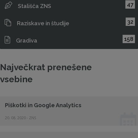
47
Stališča ZNS
32
Raziskave in študije
158
Gradiva
Največkrat prenešene
vsebine
Piškotki in Google Analytics
20. 08. 2020 - ZNS