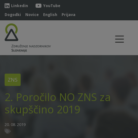
Linkedin
YouTube
Dogodki
Novice
English
Prijava
ZNS
2. Poročilo NO ZNS za
skupščino 2019
20. 08. 2019