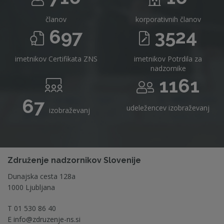
članov
korporativnih članov
697
3524
imetnikov Certifikata ZNS
imetnikov Potrdila za
nadzornike
1161
67
udeležencev izobraževanj
izobraževanj
Združenje nadzornikov Slovenije
Dunajska cesta 128a
1000 Ljubljana
T
01 530 86 40
E
info@zdruzenje-ns.si