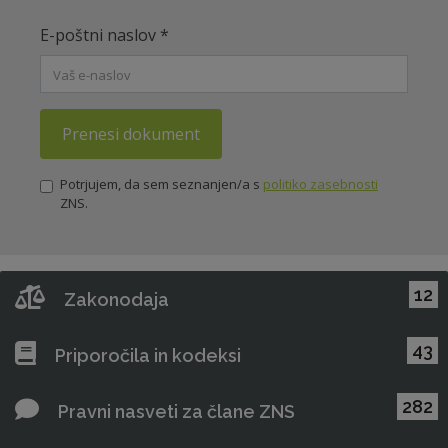
E-poštni naslov
*
Prenesi dokument
Potrjujem, da sem seznanjen/a s
politiko zasebnosti
ZNS.
12
Zakonodaja
43
Priporočila in kodeksi
282
Pravni nasveti za člane ZNS