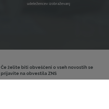
udeležencev izobraževanj
Če želite biti obveščeni o vseh novostih se
prijavite na obvestila ZNS