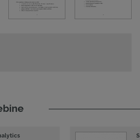
ebine
nalytics
S