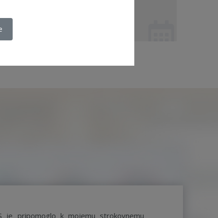
e
. 08. 2020 - ZNS
S je pripomoglo k mojemu strokovnemu