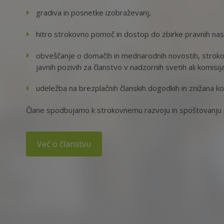
gradiva in posnetke izobraževanj,
hitro strokovno pomoč in dostop do zbirke pravnih na
obveščanje o domačih in mednarodnih novostih, strokov
javnih pozivih za članstvo v nadzornih svetih ali komisij
udeležba na brezplačnih članskih dogodkih in znižana ko
Člane spodbujamo k strokovnemu razvoju in spoštovanju p
Več o članstvu