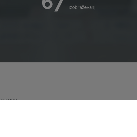
67
izobraževanj
NI VIRI
AKTUALNO
EVANJA
ČLANSTVO
EVANJE ZA
O NAS
NIKE
KAT ZNS