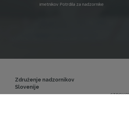
imetnikov Potrdila za nadzornike
Združenje nadzornikov
Slovenije
STROKOV
Dunajska cesta 128a
IZOBRAŽ
1000 Ljubljana
IZOBRAŽ
NADZOR
T
01 530 86 40
E
info@zdruzenje-ns.si
CERTIFI