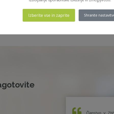
Izberite vse in zaprite
Shranite nastavitv
20
agotovite
Članstvo v ZN