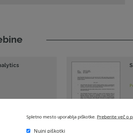
ebine
nalytics
S
P
Spletno mesto uporablja piškotke.
Preberite več o pi
06
Nujni piškotki