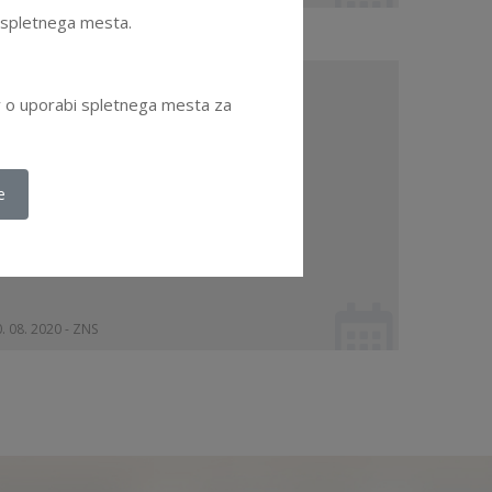
e spletnega mesta.
AVEZA o spoštovanju Kodeksa
ov o uporabi spletnega mesta za
rofesionalne etike ZNS in
zobraževanju
oglej dokument
e
. 08. 2020 - ZNS