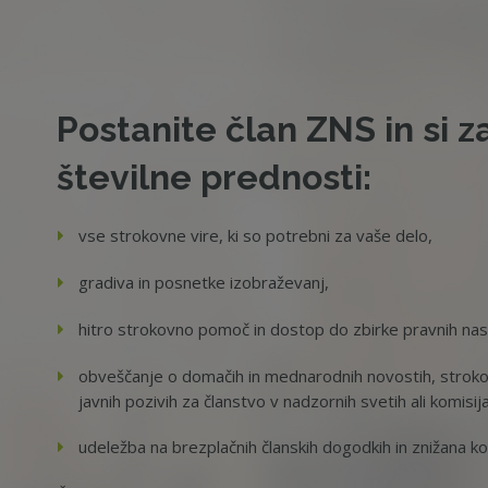
Postanite član ZNS in si z
številne prednosti:
vse strokovne vire, ki so potrebni za vaše delo,
gradiva in posnetke izobraževanj,
hitro strokovno pomoč in dostop do zbirke pravnih na
obveščanje o domačih in mednarodnih novostih, strokov
javnih pozivih za članstvo v nadzornih svetih ali komisij
udeležba na brezplačnih članskih dogodkih in znižana ko