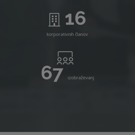
16
korporativnih članov
67
izobraževanj