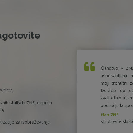
agotovite
Članstvo v ZN
usposabljanju n
moji trenutni z
svetov,
Dostop do st
kvalitetnih int
nih stališčih ZNS, odprtih
področju korpor
ah,
član ZNS
strokovne služ
tizacije za izobraževanja.