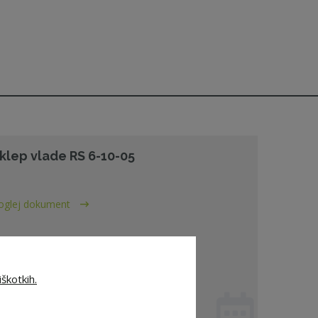
klep vlade RS 6-10-05
oglej dokument
škotkih.
. 10. 2005 - ZNS