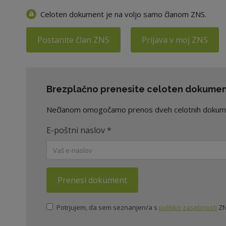
Celoten dokument je na voljo samo članom ZNS.
Postanite član ZNS
Prijava v moj ZNS
Brezplačno prenesite celoten dokument
Nečlanom omogočamo prenos dveh celotnih dokument
E-poštni naslov
*
Prenesi dokument
Potrjujem, da sem seznanjen/a s
politiko zasebnosti
ZN