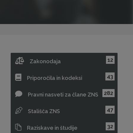
12
Zakonodaja
43
Priporočila in kodeksi
282
Pravni nasveti za člane ZNS
47
Stališča ZNS
32
Raziskave in študije