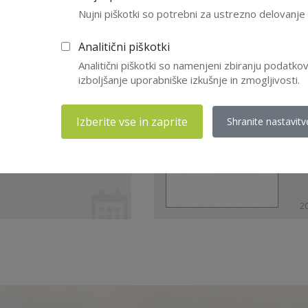
Nujni piškotki so potrebni za ustrezno delovanj
Analitični piškotki
iji in postopkih za
Z
Analitični piškotki so namenjeni zbiranju podatk
ljanje CERTIFIKATA
p
izboljšanje uporabniške izkušnje in zmogljivosti.
NS ...
i
Izberite vse in zaprite
P
Shranite nastavitv
20