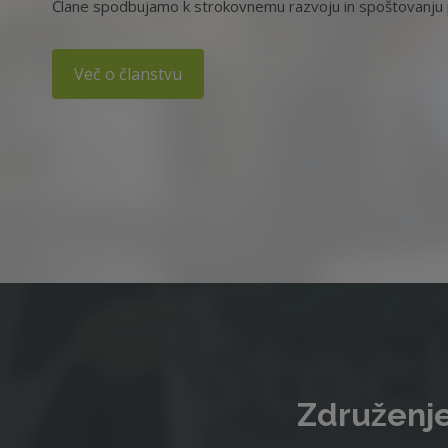
Člane spodbujamo k strokovnemu razvoju in spoštovanju p
Več o članstvu
Združenje