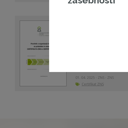
zasebnosti
Pravilnik o organizac
pridobitev in obnav
ZNS in CERTIFIKATA Z
Poglej dokument
01. 04. 2025 - ZNS - ZNS
Certifikat ZNS