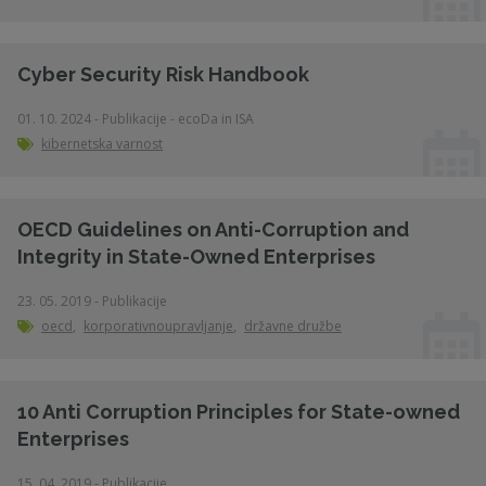
Cyber Security Risk Handbook
01. 10. 2024 - Publikacije - ecoDa in ISA
kibernetska varnost
OECD Guidelines on Anti-Corruption and
Integrity in State-Owned Enterprises
23. 05. 2019 - Publikacije
oecd
,
korporativnoupravljanje
,
državne družbe
10 Anti Corruption Principles for State-owned
Enterprises
15. 04. 2019 - Publikacije