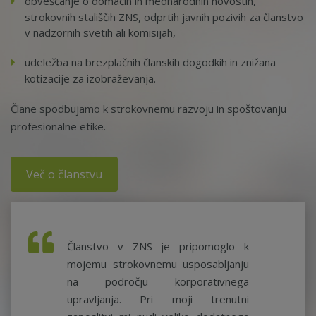
obveščanje o domačih in mednarodnih novostih,
strokovnih stališčih ZNS, odprtih javnih pozivih za članstvo
v nadzornih svetih ali komisijah,
udeležba na brezplačnih članskih dogodkih in znižana
kotizacije za izobraževanja.
Člane spodbujamo k strokovnemu razvoju in spoštovanju
profesionalne etike.
Več o članstvu
Članstvo v ZNS je pripomoglo k
mojemu strokovnemu usposabljanju
na področju korporativnega
upravljanja. Pri moji trenutni