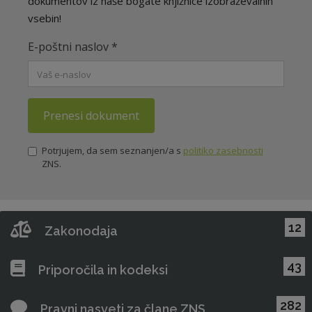
dokumentov iz naše bogate knjižnice izobraževalnih
vsebin!
E-poštni naslov
*
Prenesi dokument
Potrjujem, da sem seznanjen/a s
politiko zasebnosti
ZNS.
12
Zakonodaja
43
Priporočila in kodeksi
282
Pravni nasveti za člane ZNS