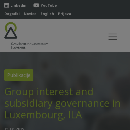
Linkedin
YouTube
Dogodki
Novice
English
Prijava
Publikacije
Group interest and
subsidiary governance in
Luxembourg, ILA
15. 06. 2015