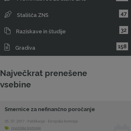
47
Stališča ZNS
32
Raziskave in študije
158
Gradiva
Največkrat prenešene
vsebine
Smernice za nefinančno poročanje
05. 07. 2017 - Publikacije - Evropska komisija
revizijske komisije