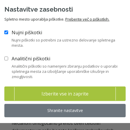
companies and sectors they have served or still serve. The open and
Nastavitve zasebnosti
constructive discussions form the prime basis of this report. This
report and its conclusions are also a way to inform stakeholders
Spletno mesto uporablja piškotke.
Preberite več o piškotkih.
outside Luxembourg what is considered to be a reasonable
interpretation of the concept of the interest of the group. At the
same time, it is also a contribution to the European debate on what
Nujni piškotki
can be the “interest of the group”.
Nujni piškotki so potrebni za ustrezno delovanje spletnega
mesta.
Analitični piškotki
Celoten dokument je na voljo samo članom ZNS.
Analitični piškotki so namenjeni zbiranju podatkov o uporabi
spletnega mesta za izboljšanje uporabniške izkušnje in
Postanite član ZNS
Prijava v moj ZNS
zmogljivosti.
Izberite vse in zaprite
Brezplačno prenesite celoten
Shranite nastavitve
dokument! (1/2)
Nečlanom omogočamo prenos dveh celotnih