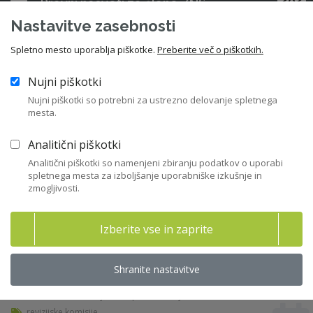
Pravni nasveti za člane ZNS
Nastavitve zasebnosti
47
Stališča ZNS
Spletno mesto uporablja piškotke.
Preberite več o piškotkih.
32
Raziskave in študije
Nujni piškotki
Nujni piškotki so potrebni za ustrezno delovanje spletnega
mesta.
158
Gradiva
Analitični piškotki
Analitični piškotki so namenjeni zbiranju podatkov o uporabi
spletnega mesta za izboljšanje uporabniške izkušnje in
Največkrat prenešene
zmogljivosti.
vsebine
Izberite vse in zaprite
Smernice za nefinančno poročanje
Shranite nastavitve
05. 07. 2017 - Publikacije - Evropska komisija
revizijske komisije