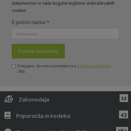
dokumentov iz naše bogate knjižnice izobraževalnih
vsebin!
E-poštni naslov
*
Prenesi dokument
Potrjujem, da sem seznanjen/a s
politiko zasebnosti
ZNS.
12
Zakonodaja
43
Priporočila in kodeksi
282