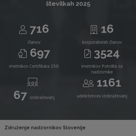
številkah 2025
716
16
članov
korporativnih članov
697
3524
imetnikov Certifikata ZNS
imetnikov Potrdila za
nadzornike
1161
67
udeležencev izobraževanj
izobraževanj
Združenje nadzornikov Slovenije