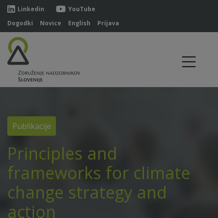
Linkedin
YouTube
Dogodki
Novice
English
Prijava
Publikacije
Principles and
frameworks for climate
change strategy and
action