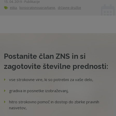
15. 04. 2019 - Publikacije
etika
,
korporativnoupravljanje
,
državne družbe
Postanite član ZNS in si
zagotovite številne prednosti:
vse strokovne vire, ki so potrebni za vaše delo,
gradiva in posnetke izobraževanj,
hitro strokovno pomoč in dostop do zbirke pravnih
nasvetov,