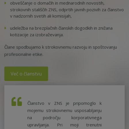
obveščanje o domačih in mednarodnih novostih,
strokovnih stališčih ZNS, odprtih javnih pozivih za članstvo
v nadzornih svetih ali komisijah,
udeležba na brezplačnih članskih dogodkih in znižana
kotizacije za izobraževanja.
Člane spodbujamo k strokovnemu razvoju in spoštovanju
profesionalne etike.
Več o članstvu
Članstvo v ZNS je pripomoglo k
mojemu strokovnemu usposabljanju
na področju korporativnega
upravljanja. Pri moji trenutni