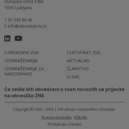
Dunajska cesta 128a
1000 Ljubljana
T
01 530 86 40
E
info@zdruzenje-ns.si
STROKOVNI VIRI
CERTIFIKAT ZNS
IZOBRAŽEVANJA
AKTUALNO
IZOBRAŽEVANJE ZA
ČLANSTVO
NADZORNIKE
O NAS
Če želite biti obveščeni o vseh novostih se prijavite
na obvestila ZNS
Copyright © 2005 - 2026 | Združenje nadzornikov Slovenije
Pravna obvestila
Piškotki
Produkcija:
Creatim