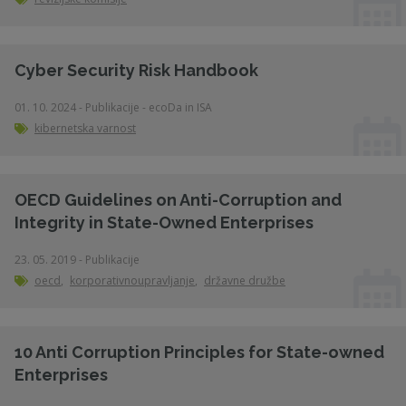
Cyber Security Risk Handbook
01. 10. 2024 - Publikacije - ecoDa in ISA
kibernetska varnost
OECD Guidelines on Anti-Corruption and
Integrity in State-Owned Enterprises
23. 05. 2019 - Publikacije
oecd
,
korporativnoupravljanje
,
državne družbe
10 Anti Corruption Principles for State-owned
Enterprises