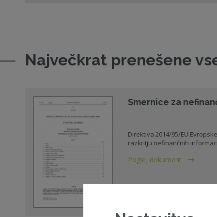
Največkrat prenešene vs
Smernice za nefinan
Direktiva 2014/95/EU Evropsk
razkritju nefinančnih informacij i
Poglej dokument
05. 07. 2017 - Publikacije - Evro
revizijske komisije