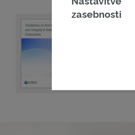
Nastavitve
zasebnosti
OECD Guidelines on 
and Integrity in St
Enterprises
The Recommendation of the Co
Corruption and Integrity in Stat
Poglej dokument
23. 05. 2019 - Publikacije
oecd
,
korporativnoupravlja