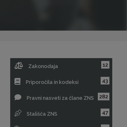
12
Zakonodaja
43
Priporočila in kodeksi
282
Pravni nasveti za člane ZNS
47
Stališča ZNS