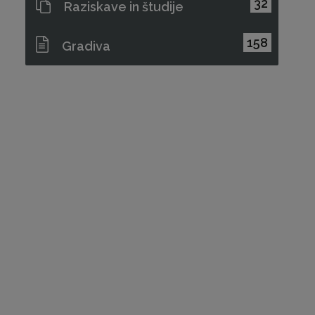
32
Raziskave in študije
158
Gradiva