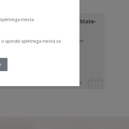
e spletnega mesta.
0 Anti Corruption Principles for State-
wned Enterprises
e 10 Anti-Corruption Principles for State-Owned
ov o uporabi spletnega mesta za
terprises help state-owned enterprises ...
oglej dokument
e
. 04. 2019 - Publikacije
etika
,
korporativnoupravljanje
,
državne družbe