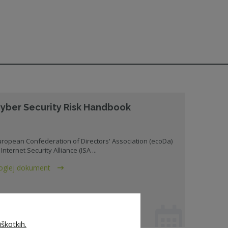
yber Security Risk Handbook
uropean Confederation of Directors' Association (ecoDa)
 Internet Security Alliance (ISA ...
oglej dokument
. 10. 2024 - Publikacije - ecoDa in ISA
kibernetska varnost
škotkih.