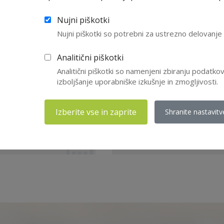
Nujni piškotki
Nujni piškotki so potrebni za ustrezno delovanj
Anti-Corruption
1
ate-Owned
o
Analitični piškotki
Th
Analitični piškotki so namenjeni zbiranju podatk
En
izboljšanje uporabniške izkušnje in zmogljivosti.
uncil on Guidelines on Anti-
e-O ...
P
Izberite vse in zaprite
Shranite nastavitv
15
nje
,
državne družbe