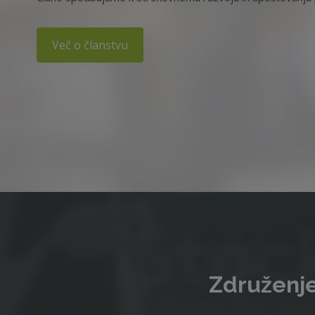
Več o članstvu
Združenje