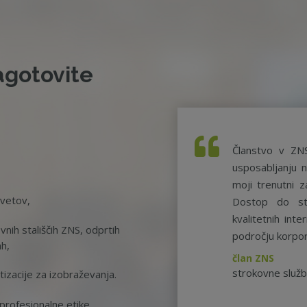
agotovite
Članstvo v ZN
usposabljanju n
moji trenutni z
svetov,
Dostop do st
kvalitetnih int
nih stališčih ZNS, odprtih
področju korpor
ah,
član ZNS
strokovne služ
tizacije za izobraževanja.
rofesionalne etike.