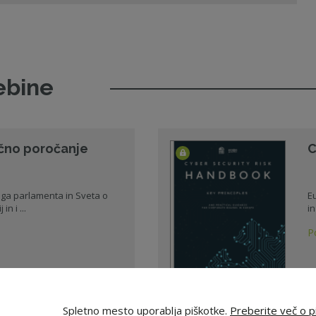
ebine
čno poročanje
C
ega parlamenta in Sveta o
E
n i ...
in
P
pska komisija
01
Spletno mesto uporablja piškotke.
Preberite več o pi