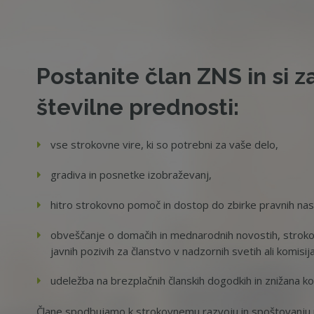
Postanite član ZNS in si z
številne prednosti:
vse strokovne vire, ki so potrebni za vaše delo,
gradiva in posnetke izobraževanj,
hitro strokovno pomoč in dostop do zbirke pravnih na
obveščanje o domačih in mednarodnih novostih, strokov
javnih pozivih za članstvo v nadzornih svetih ali komisij
udeležba na brezplačnih članskih dogodkih in znižana ko
Člane spodbujamo k strokovnemu razvoju in spoštovanju p