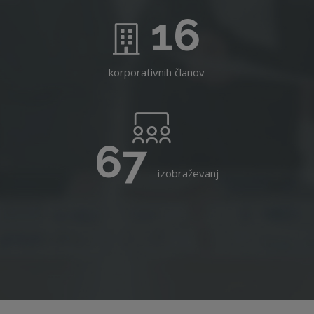
16
korporativnih članov
67
izobraževanj