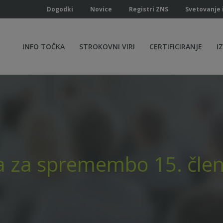
Dogodki
Novice
Registri ZNS
Svetovanje 
INFO TOČKA
STROKOVNI VIRI
CERTIFICIRANJE
I
a za spremembo 15. člen