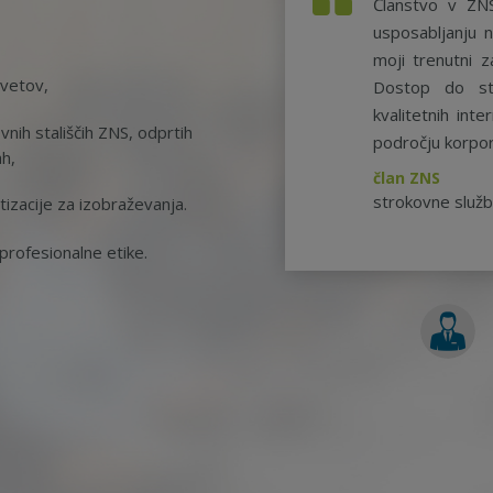
Članstvo v ZN
usposabljanju n
moji trenutni z
svetov,
Dostop do st
kvalitetnih int
nih stališčih ZNS, odprtih
področju korpor
ah,
član ZNS
strokovne služ
tizacije za izobraževanja.
rofesionalne etike.