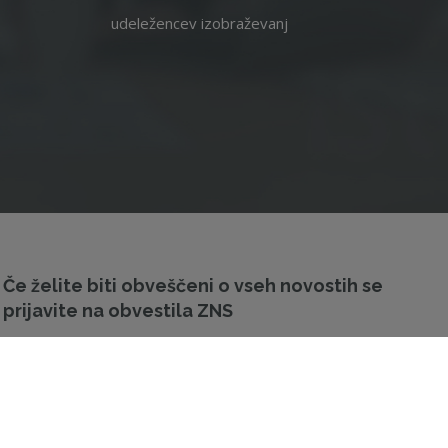
udeležencev izobraževanj
Če želite biti obveščeni o vseh novostih se
prijavite na obvestila ZNS