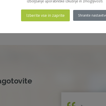
izboljšanje uporabniške izkušnje in zmogljivosti.
Izberite vse in zaprite
Shranite nastavitv
20
agotovite