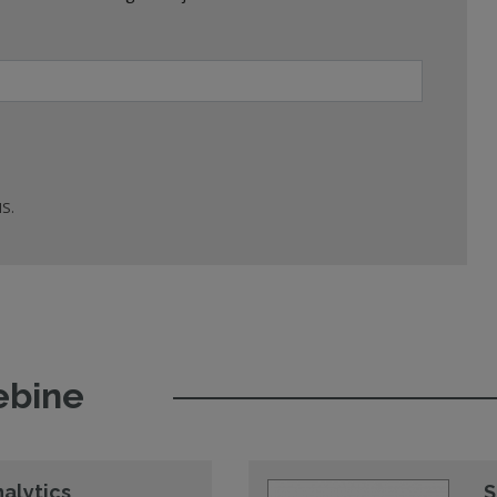
S.
ebine
nalytics
S