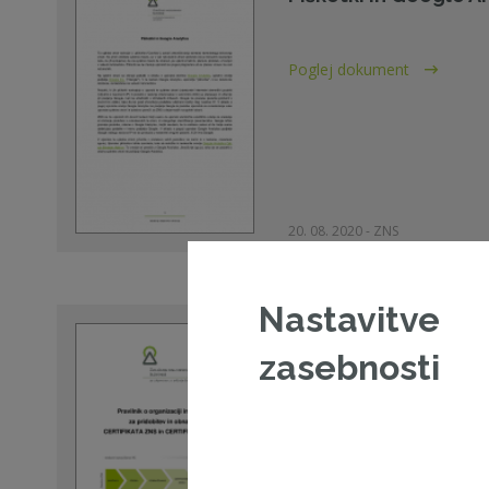
Poglej dokument
20. 08. 2020 - ZNS
Nastavitve
Pravilnik o organizac
zasebnosti
pridobitev in obnav
ZNS in CERTIFIKATA Z
Poglej dokument