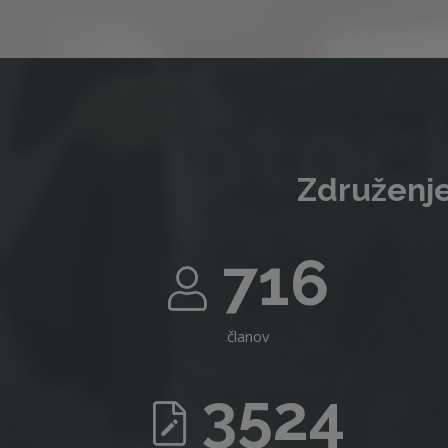
Združenje
716
članov
3524