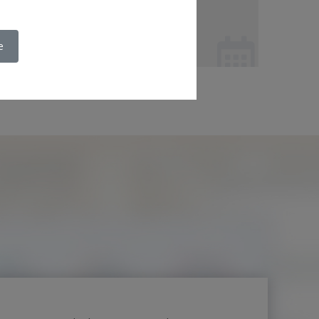
e
. 08. 2020 - ZNS