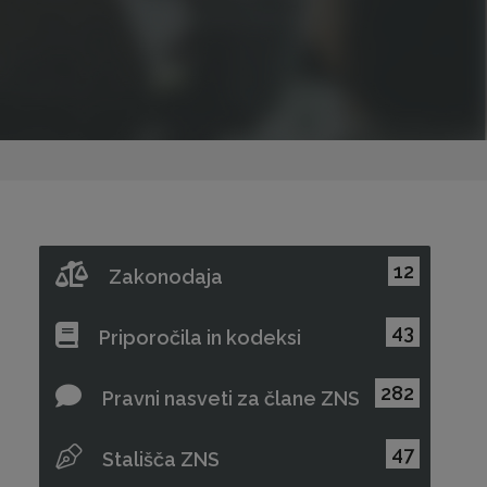
12
Zakonodaja
43
Priporočila in kodeksi
282
Pravni nasveti za člane ZNS
47
Stališča ZNS