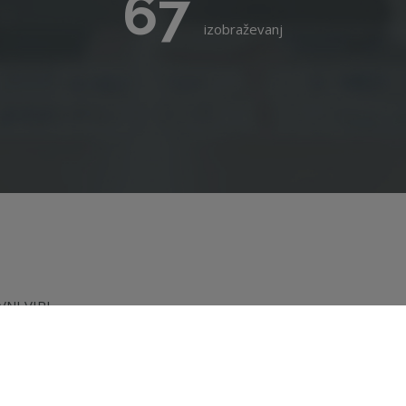
67
izobraževanj
NI VIRI
AKTUALNO
EVANJA
ČLANSTVO
EVANJE ZA
O NAS
NIKE