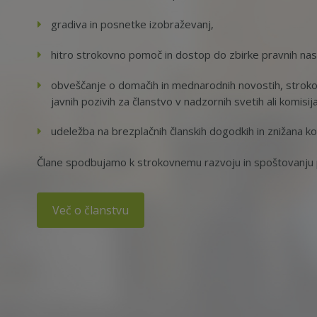
gradiva in posnetke izobraževanj,
hitro strokovno pomoč in dostop do zbirke pravnih na
obveščanje o domačih in mednarodnih novostih, strokov
javnih pozivih za članstvo v nadzornih svetih ali komisij
udeležba na brezplačnih članskih dogodkih in znižana ko
Člane spodbujamo k strokovnemu razvoju in spoštovanju p
Več o članstvu