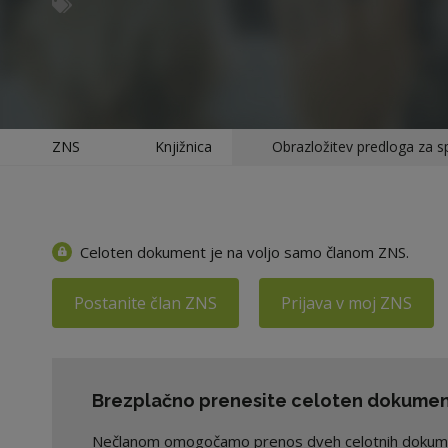
ZNS
Knjižnica
Obrazložitev predloga za 
Celoten dokument je na voljo samo članom ZNS.
Postanite član ZNS
Prijava v moj ZNS
Brezplačno prenesite celoten dokument
Nečlanom omogočamo prenos dveh celotnih dokument