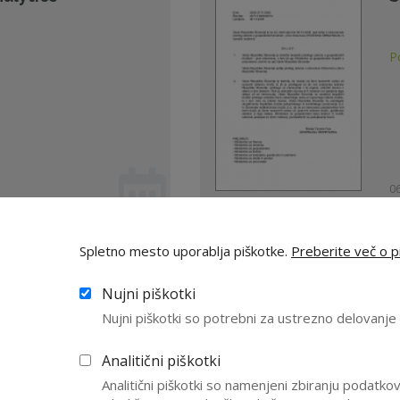
P
06
Spletno mesto uporablja piškotke.
Preberite več o pi
iji in postopkih za
Z
Nujni piškotki
ljanje CERTIFIKATA
p
Nujni piškotki so potrebni za ustrezno delovanj
NS ...
i
P
Analitični piškotki
Analitični piškotki so namenjeni zbiranju podatk