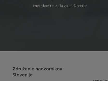
imetnikov Potrdila za nadzornike
Združenje nadzornikov
Slovenije
STROKOV
Dunajska cesta 128a
IZOBRAŽ
1000 Ljubljana
IZOBRAŽ
NADZOR
T
01 530 86 40
E
info@zdruzenje-ns.si