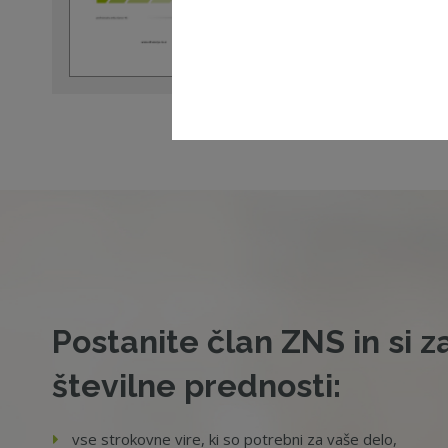
01. 04. 2025 - ZNS - ZNS
Certifikat ZNS
Postanite član ZNS in si z
številne prednosti:
vse strokovne vire, ki so potrebni za vaše delo,