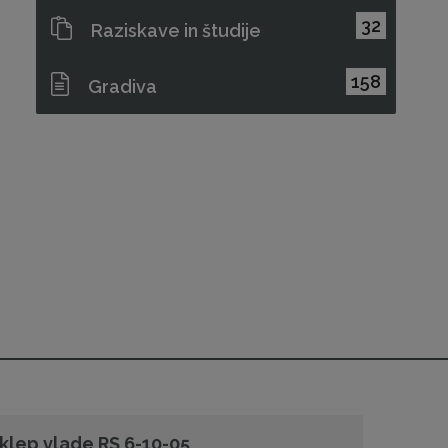
32
Raziskave in študije
158
Gradiva
klep vlade RS 6-10-05