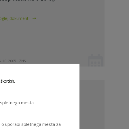
oglej dokument
. 10. 2005 - ZNS
škotkih.
AVEZA o spoštovanju Kodeksa
rofesionalne etike ZNS in
e spletnega mesta.
zobraževanju
oglej dokument
ov o uporabi spletnega mesta za