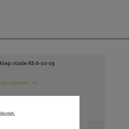
klep vlade RS 6-10-05
oglej dokument
škotkih.
. 10. 2005 - ZNS