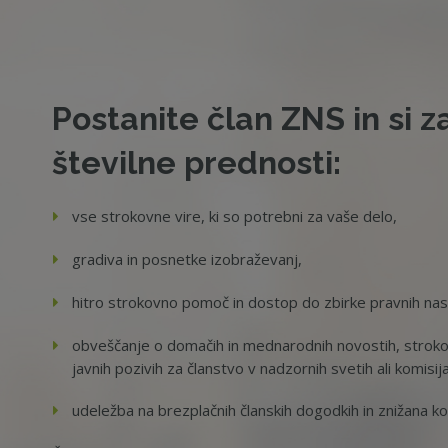
Postanite član ZNS in si z
številne prednosti:
vse strokovne vire, ki so potrebni za vaše delo,
gradiva in posnetke izobraževanj,
hitro strokovno pomoč in dostop do zbirke pravnih na
obveščanje o domačih in mednarodnih novostih, strokov
javnih pozivih za članstvo v nadzornih svetih ali komisij
udeležba na brezplačnih članskih dogodkih in znižana ko