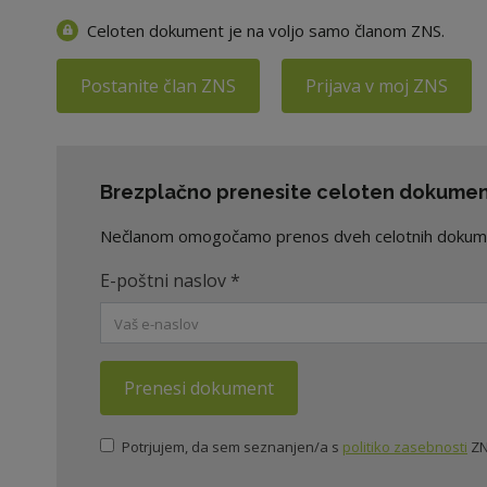
Celoten dokument je na voljo samo članom ZNS.
Postanite član ZNS
Prijava v moj ZNS
Brezplačno prenesite celoten dokument
Nečlanom omogočamo prenos dveh celotnih dokument
E-poštni naslov
*
Prenesi dokument
Potrjujem, da sem seznanjen/a s
politiko zasebnosti
ZN