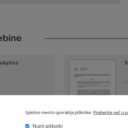
ebine
nalytics
S
P
Spletno mesto uporablja piškotke.
Preberite več o pi
06
Nujni piškotki