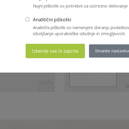
Nujni piškotki so potrebni za ustrezno delovanj
Analitični piškotki
iji in postopkih za
Z
Analitični piškotki so namenjeni zbiranju podatk
ljanje CERTIFIKATA
p
izboljšanje uporabniške izkušnje in zmogljivosti.
NS ...
i
Izberite vse in zaprite
P
Shranite nastavitv
20