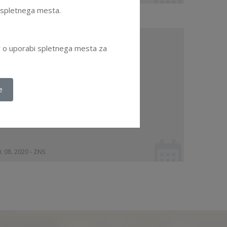
e spletnega mesta.
AVEZA o spoštovanju Kodeksa
ov o uporabi spletnega mesta za
rofesionalne etike ZNS in
zobraževanju
oglej dokument
e
. 08. 2020 - ZNS