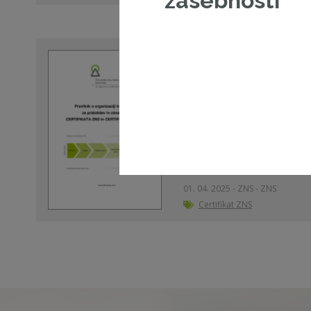
zasebnosti
Pravilnik o organizac
pridobitev in obnav
ZNS in CERTIFIKATA Z
Poglej dokument
01. 04. 2025 - ZNS - ZNS
Certifikat ZNS