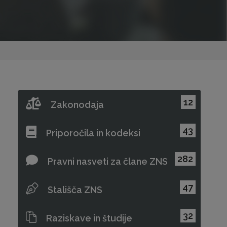
12
Zakonodaja
43
Priporočila in kodeksi
282
Pravni nasveti za člane ZNS
47
Stališča ZNS
32
Raziskave in študije