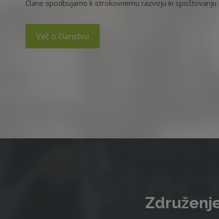
Člane spodbujamo k strokovnemu razvoju in spoštovanju p
Več o članstvu
Združenje