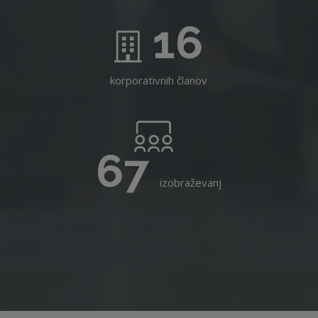
16
korporativnih članov
67
izobraževanj