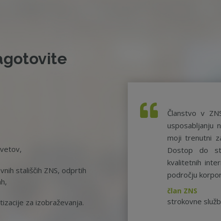
agotovite
Članstvo v ZN
usposabljanju n
moji trenutni z
svetov,
Dostop do st
kvalitetnih int
nih stališčih ZNS, odprtih
področju korpor
ah,
član ZNS
strokovne služ
tizacije za izobraževanja.