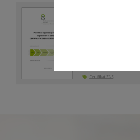
Pravilnik o organizac
pridobitev in obnav
ZNS in CERTIFIKATA Z
Poglej dokument
01. 04. 2025 - ZNS - ZNS
Certifikat ZNS