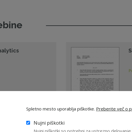
ebine
nalytics
S
P
Spletno mesto uporablja piškotke.
Preberite več o pi
06
Nujni piškotki
Nujni piškotki so potrebni za ustrezno delovanj