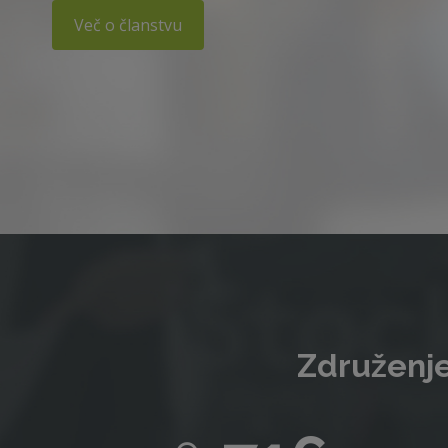
Več o članstvu
Združenje