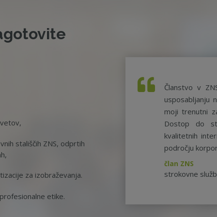
agotovite
Članstvo v ZN
usposabljanju n
moji trenutni z
svetov,
Dostop do st
kvalitetnih int
nih stališčih ZNS, odprtih
področju korpor
ah,
član ZNS
strokovne služ
tizacije za izobraževanja.
rofesionalne etike.