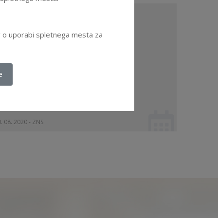
AVEZA o spoštovanju Kodeksa
rofesionalne etike ZNS in
ov o uporabi spletnega mesta za
zobraževanju
oglej dokument
e
. 08. 2020 - ZNS