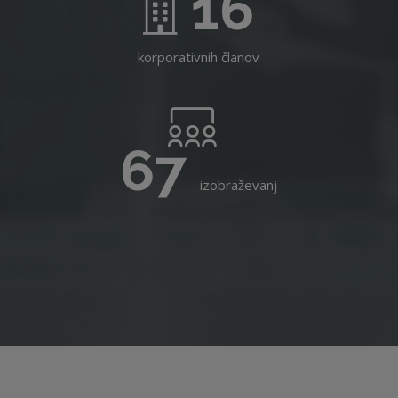
16
korporativnih članov
67
izobraževanj