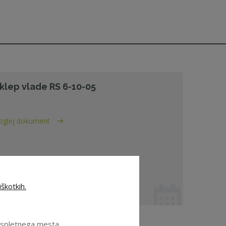
klep vlade RS 6-10-05
oglej dokument
škotkih.
. 10. 2005 - ZNS
e spletnega mesta.