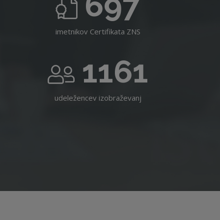
697
imetnikov Certifikata ZNS
1161
udeležencev izobraževanj