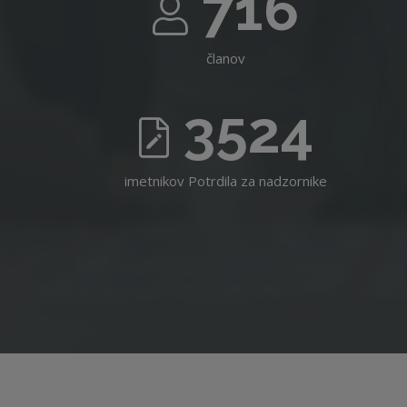
716
članov
3524
imetnikov Potrdila za nadzornike