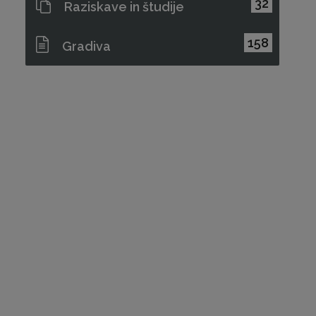
32
Raziskave in študije
158
Gradiva