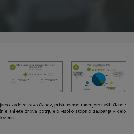
erjamo zadovoljstvo članov, prisluhnemo mnenjem naših članov
ošnje ankete znova potrjujejo visoko stopnjo zaupanja v delo
oveniji.