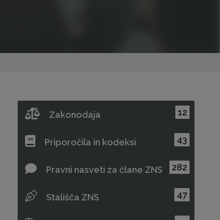
12
Zakonodaja
43
Priporočila in kodeksi
282
Pravni nasveti za člane ZNS
47
Stališča ZNS