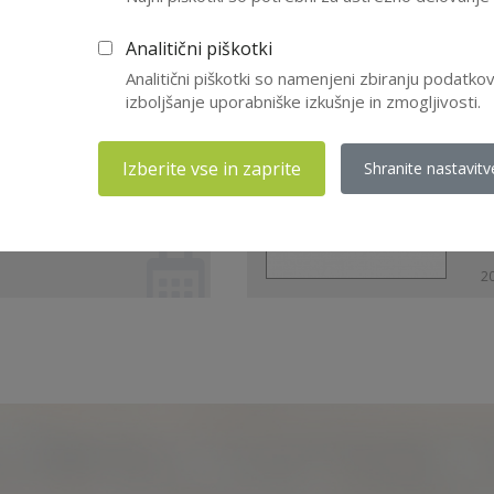
iji in postopkih za
Z
Analitični piškotki
ljanje CERTIFIKATA
p
Analitični piškotki so namenjeni zbiranju podatk
NS ...
i
izboljšanje uporabniške izkušnje in zmogljivosti.
P
Izberite vse in zaprite
Shranite nastavitv
20