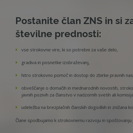
Postanite član ZNS in si z
številne prednosti:
vse strokovne vire, ki so potrebni za vaše delo,
gradiva in posnetke izobraževanj,
hitro strokovno pomoč in dostop do zbirke pravnih na
obveščanje o domačih in mednarodnih novostih, strokov
javnih pozivih za članstvo v nadzornih svetih ali komisij
udeležba na brezplačnih članskih dogodkih in znižana ko
Člane spodbujamo k strokovnemu razvoju in spoštovanju p