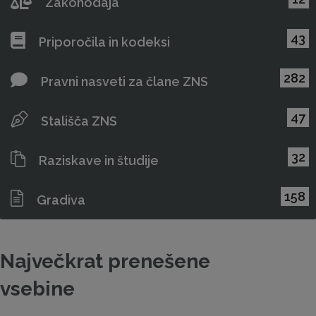
Zakonodaja
43
Priporočila in kodeksi
282
Pravni nasveti za člane ZNS
47
Stališča ZNS
32
Raziskave in študije
158
Gradiva
Največkrat prenešene
vsebine