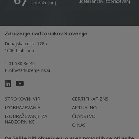
67
udeležencev izobraževanj
izobraževanj
Združenje nadzornikov Slovenije
Dunajska cesta 128a
1000 Ljubljana
T
01 530 86 40
E
info@zdruzenje-ns.si
STROKOVNI VIRI
CERTIFIKAT ZNS
IZOBRAŽEVANJA
AKTUALNO
IZOBRAŽEVANJE ZA
ČLANSTVO
NADZORNIKE
O NAS
Če želite biti obveščeni o vseh novostih se prijavite