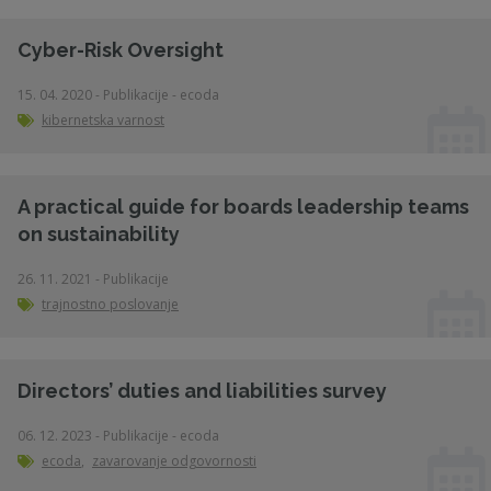
Cyber-Risk Oversight
15. 04. 2020 - Publikacije - ecoda
kibernetska varnost
A practical guide for boards leadership teams
on sustainability
26. 11. 2021 - Publikacije
trajnostno poslovanje
Directors’ duties and liabilities survey
06. 12. 2023 - Publikacije - ecoda
ecoda
,
zavarovanje odgovornosti