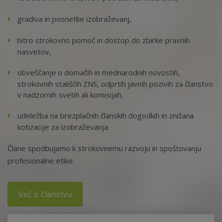
gradiva in posnetke izobraževanj,
hitro strokovno pomoč in dostop do zbirke pravnih
nasvetov,
obveščanje o domačih in mednarodnih novostih,
strokovnih stališčih ZNS, odprtih javnih pozivih za članstvo
v nadzornih svetih ali komisijah,
udeležba na brezplačnih članskih dogodkih in znižana
kotizacije za izobraževanja.
Člane spodbujamo k strokovnemu razvoju in spoštovanju
profesionalne etike.
Več o članstvu