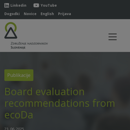
Linkedin
YouTube
Dogodki
Novice
English
Prijava
Publikacije
Board evaluation
recommendations from
ecoDa
23. 06. 2025