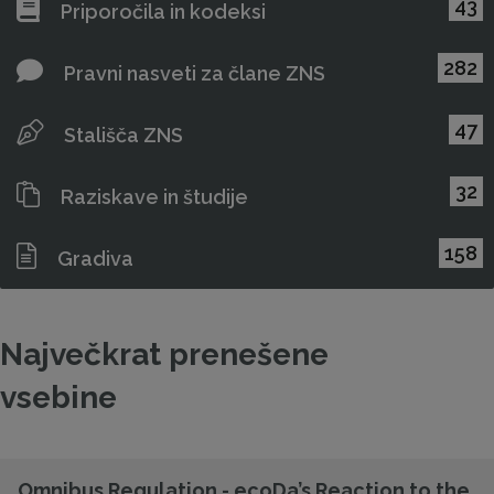
43
Priporočila in kodeksi
282
Pravni nasveti za člane ZNS
47
Stališča ZNS
32
Raziskave in študije
158
Gradiva
Največkrat prenešene
vsebine
Omnibus Regulation - ecoDa’s Reaction to the