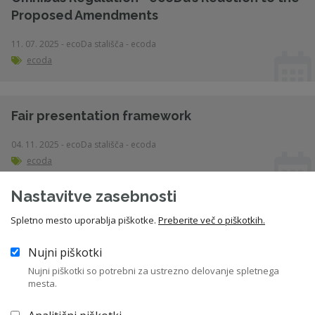
Proposed Amendments
11. 07. 2025 - ecoDa stališča - ecoda
ecoda
Fair presentation framework
04. 11. 2025 - ecoDa stališča - ecoda
ecoda
Nastavitve zasebnosti
Value chain cap
Spletno mesto uporablja piškotke.
Preberite več o piškotkih.
04. 11. 2025 - ecoDa stališča - ecoda
Nujni piškotki
ecoda
Nujni piškotki so potrebni za ustrezno delovanje spletnega
mesta.