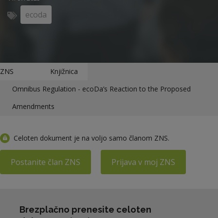
ecoda
ZNS
Knjižnica
Omnibus Regulation - ecoDa’s Reaction to the Proposed
Amendments
Celoten dokument je na voljo samo članom ZNS.
Postanite član ZNS
Prijava v moj ZNS
Brezplačno prenesite celoten