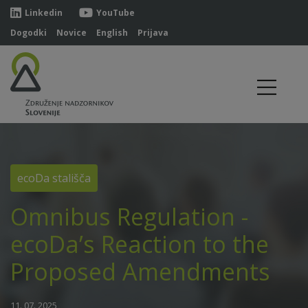
Linkedin
YouTube
Dogodki
Novice
English
Prijava
ecoDa stališča
Omnibus Regulation -
ecoDa’s Reaction to the
Proposed Amendments
11. 07. 2025