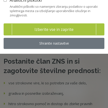
Analitični piškotki
The 28th Regime - EC Consultation
Analitični piškotki so namenjeni zbiranju podatkov o uporabi
30. 09. 2025 - ecoDa stališča - ecoda
spletnega mesta za izboljšanje uporabniške izkušnje in
zmogljivosti.
ecoda
Izberite vse in zaprite
Shranite nastavitve
Postanite član ZNS in si
zagotovite številne prednosti:
vse strokovne vire, ki so potrebni za vaše delo,
gradiva in posnetke izobraževanj,
hitro strokovno pomoč in dostop do zbirke pravnih