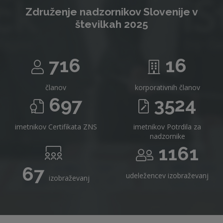
Združenje nadzornikov Slovenije v
številkah 2025
716
16
članov
korporativnih članov
697
3524
imetnikov Certifikata ZNS
imetnikov Potrdila za
nadzornike
1161
67
udeležencev izobraževanj
izobraževanj