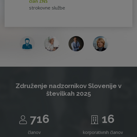
član ZNS
strokovne službe
Združenje nadzornikov Slovenije v
številkah 2025
716
16
članov
korporativnih članov