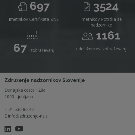
697
3524
imetnikov Certifikata ZNS
imetnikov Potrdila za
nadzornike
1161
67
udeležencev izobraževanj
izobraževanj
Združenje nadzornikov Slovenije
Dunajska cesta 128a
1000 Ljubljana
T
01 530 86 40
E
info@zdruzenje-ns.si