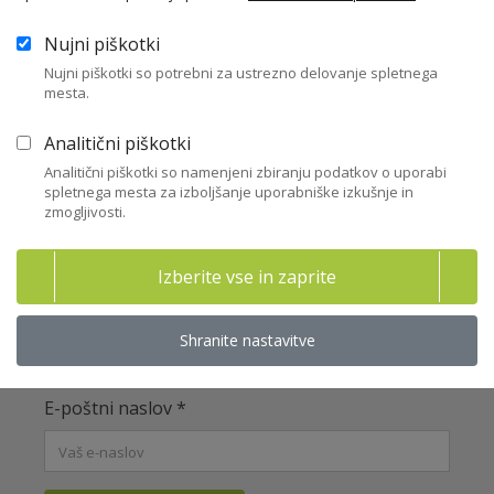
intended to provide a clear view of the fundamentals needed to
create adaptable, innovative businesses with sustainable advantages.
Nujni piškotki
Nujni piškotki so potrebni za ustrezno delovanje spletnega
Celoten dokument je na voljo samo članom ZNS.
mesta.
Postanite član ZNS
Prijava v moj ZNS
Analitični piškotki
Analitični piškotki so namenjeni zbiranju podatkov o uporabi
spletnega mesta za izboljšanje uporabniške izkušnje in
zmogljivosti.
Brezplačno prenesite celoten
dokument! (1/2)
Izberite vse in zaprite
Nečlanom omogočamo prenos dveh celotnih
dokumentov iz naše bogate knjižnice izobraževalnih
Shranite nastavitve
vsebin!
E-poštni naslov
*