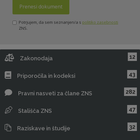
Prenesi dokument
Potrjujem, da sem seznanjen/a s
politiko zasebnosti
ZNS.
12
Zakonodaja
43
Priporočila in kodeksi
282
Pravni nasveti za člane ZNS
47
Stališča ZNS
32
Raziskave in študije