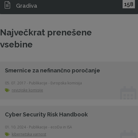
158
Gradiva
Največkrat prenešene
vsebine
Smernice za nefinančno poročanje
05. 07. 2017 - Publikacije - Evropska komisija
revizijske komisije
Cyber Security Risk Handbook
01. 10. 2024 - Publikacije - ecoDa in ISA
kibernetska varnost