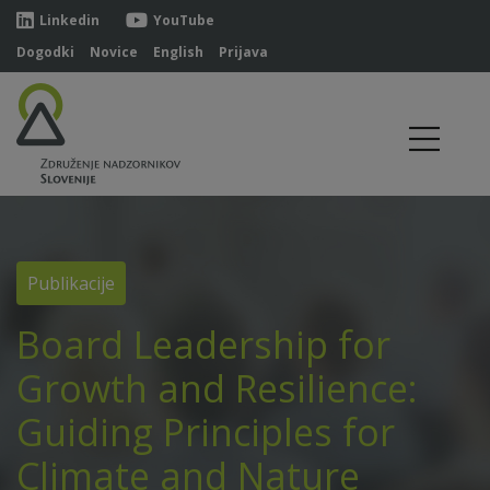
Linkedin
YouTube
Dogodki
Novice
English
Prijava
Publikacije
Board Leadership for
Growth and Resilience:
Guiding Principles for
Climate and Nature