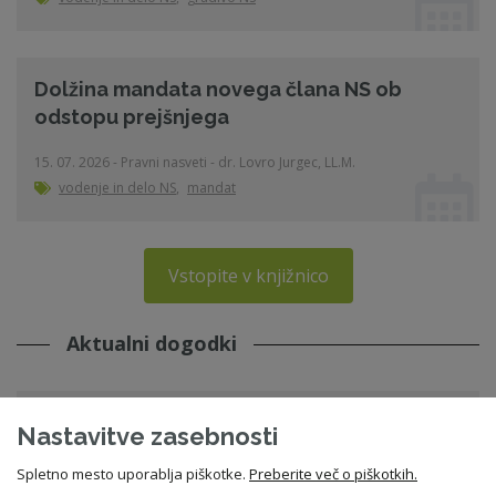
Dolžina mandata novega člana NS ob
odstopu prejšnjega
15. 07. 2026 - Pravni nasveti - dr. Lovro Jurgec, LL.M.
vodenje in delo NS
,
mandat
Vstopite v knjižnico
Aktualni dogodki
webinar - Moving to digital board
Nastavitve zasebnosti
meetings, what does it mean and what is it
Spletno mesto uporablja piškotke.
Preberite več o piškotkih.
for?