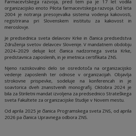
Farmacevtskega razvoja, pred tem pa je 17 let vodila
organizacijsko enoto Pilota farmacevtskega razvoja. Od leta
2004 je notranja presojevalka sistema vodenja kakovosti,
registrirana pri Slovenskem institutu za kakovost in
meroslovje.
Je predsednica sveta delavcev Krke in članica predsedstva
Združenja svetov delavcev Slovenije. V mandatnem obdobju
2024–2029 deluje kot članica nadzornega sveta Krke,
predstavnica zaposlenih, in je imetnica certifikata ZNS.
Njeno raziskovalno delo se osredotoča na organizacijsko
vedenje zaposlenih ter odnose v organizacijah. Objavlja
strokovne prispevke, sodeluje na konferencah in je
soavtorica dveh znanstvenih monografij. Oktobra 2024 je
bila za štiriletni mandat izvoljena za predsednico Strateškega
sveta Fakultete za organizacijske študije v Novem mestu.
Od aprila 2025 je članica Programskega sveta ZNS, od aprila
2026 pa članica Upravnega odbora ZNS.