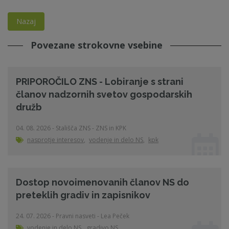
Nazaj
Povezane strokovne vsebine
PRIPOROČILO ZNS - Lobiranje s strani
članov nadzornih svetov gospodarskih
družb
04. 08. 2026 - Stališča ZNS - ZNS in KPK
nasprotje interesov
,
vodenje in delo NS
,
kpk
Dostop novoimenovanih članov NS do
preteklih gradiv in zapisnikov
24. 07. 2026 - Pravni nasveti - Lea Peček
vodenje in delo NS
,
gradivo NS