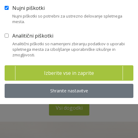
Nujni piškotki
webinar
Nujni piškotki so potrebni za ustrezno delovanje spletnega
17. 01. 2019
mesta.
Webinar
Analitični piškotki
Analitični piškotki so namenjeni zbiranju podatkov o uporabi
spletnega mesta za izboljšanje uporabniške izkušnje in
Nadzor nad finančnim poslovanjem družbe
zmogljivosti.
Dom gospodarstva (GZS), Dimičeva 13, Ljubljana
Izberite vse in zaprite
31. 01. 2019
Seminar
Shranite nastavitve
Vsi dogodki