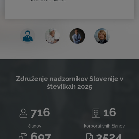
Združenje nadzornikov Slovenije v
številkah 2025
716
16
članov
korporativnih članov
697
3524