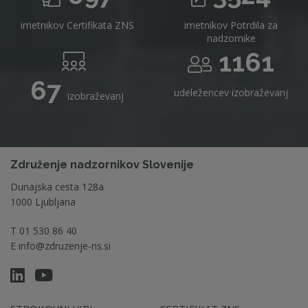
imetnikov Certifikata ZNS
imetnikov Potrdila za
nadzornike
1161
67
udeležencev izobraževanj
izobraževanj
Združenje nadzornikov Slovenije
Dunajska cesta 128a
1000 Ljubljana
T
01 530 86 40
E
info@zdruzenje-ns.si