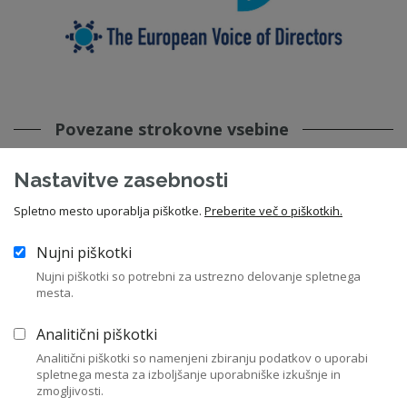
Povezane strokovne vsebine
Nastavitve zasebnosti
Priporočila in pričakovanja Slovenskega
Spletno mesto uporablja piškotke.
Preberite več o piškotkih.
državnega holdinga, d.d.
Nujni piškotki
22. 06. 2026 - Priporočila in kodeksi - SDH
sdh
,
državne družbe
Nujni piškotki so potrebni za ustrezno delovanje spletnega
mesta.
Analitični piškotki
Vstopite v knjižnico
Analitični piškotki so namenjeni zbiranju podatkov o uporabi
spletnega mesta za izboljšanje uporabniške izkušnje in
zmogljivosti.