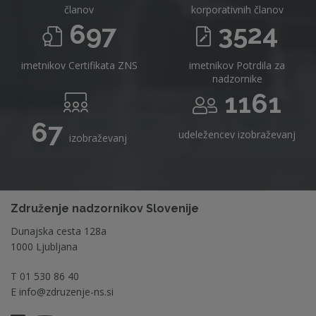
članov
korporativnih članov
697
3524
imetnikov Certifikata ZNS
imetnikov Potrdila za
nadzornike
1161
67
udeležencev izobraževanj
izobraževanj
Združenje nadzornikov Slovenije
Dunajska cesta 128a
1000 Ljubljana
T
01 530 86 40
E
info@zdruzenje-ns.si