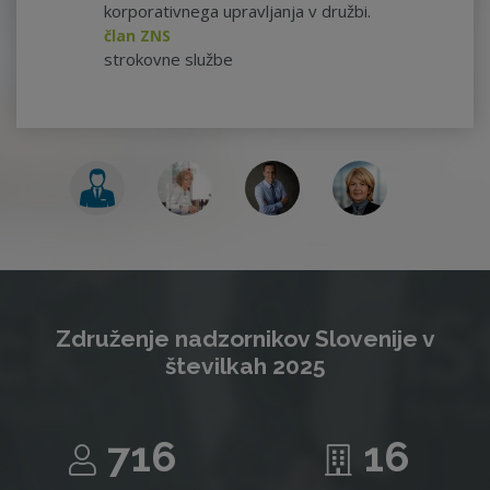
korporativnega upravljanja v družbi.
član ZNS
strokovne službe
Združenje nadzornikov Slovenije v
številkah 2025
716
16