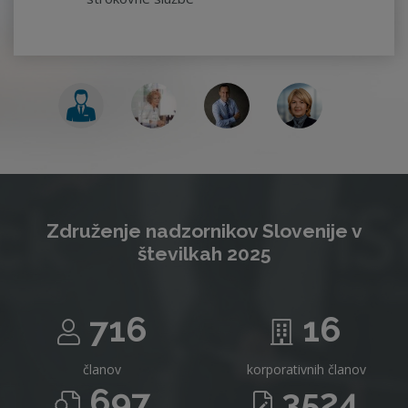
Združenje nadzornikov Slovenije v
številkah 2025
716
16
članov
korporativnih članov
697
3524