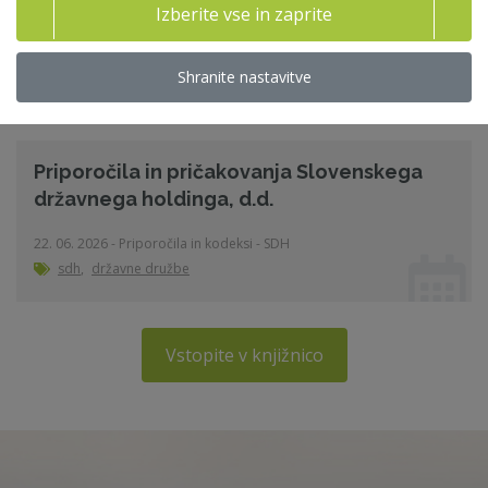
Izberite vse in zaprite
Izkoristite
člansko ugodnost
: za člane ZNS velja nižja kotizacija.
Shranite nastavitve
Povezane strokovne vsebine
Priporočila in pričakovanja Slovenskega
državnega holdinga, d.d.
22. 06. 2026 - Priporočila in kodeksi - SDH
sdh
,
državne družbe
Vstopite v knjižnico