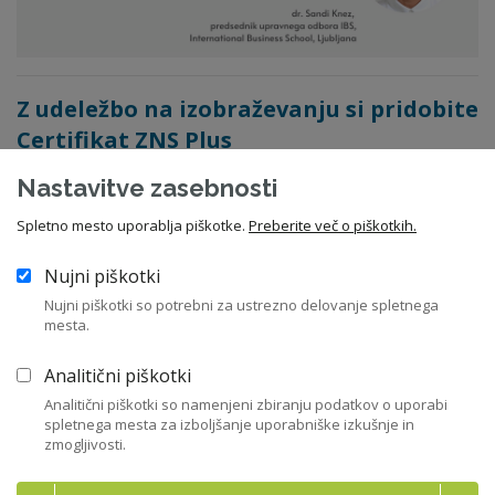
Z udeležbo na izobraževanju si pridobite
Certifikat ZNS Plus
Certifikat ZNS Plus
predstavlja nadgradnjo
Certifikata ZNS
in
Nastavitve zasebnosti
nagrajuje tiste, ki redno in neprekinjeno posodabljajo svoja
Spletno mesto uporablja piškotke.
Preberite več o piškotkih.
znanja s področja delovanja nadzornih svetov in upravljanja
družb oz. so se udeležili ecoDa izobraževanja.
Nujni piškotki
Nujni piškotki so potrebni za ustrezno delovanje spletnega
mesta.
Analitični piškotki
Aktualni dogodki
Analitični piškotki so namenjeni zbiranju podatkov o uporabi
spletnega mesta za izboljšanje uporabniške izkušnje in
zmogljivosti.