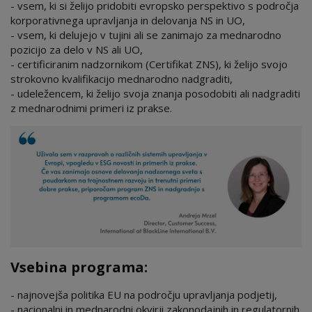
- vsem, ki si želijo pridobiti evropsko perspektivo s področja
korporativnega upravljanja in delovanja NS in UO,
- vsem, ki delujejo v tujini ali se zanimajo za mednarodno
pozicijo za delo v NS ali UO,
- certificiranim nadzornikom (Certifikat ZNS), ki želijo svojo
strokovno kvalifikacijo mednarodno nadgraditi,
- udeležencem, ki želijo svoja znanja posodobiti ali nadgraditi
z mednarodnimi primeri iz prakse.
Vsebina programa:
- najnovejša politika EU na področju upravljanja podjetij,
- nacionalni in mednarodni okvirji zakonodajnih in regulatornih