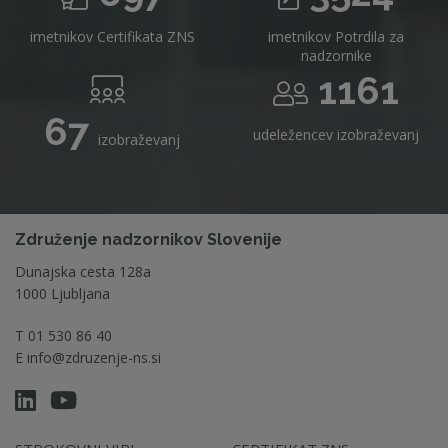
imetnikov Certifikata ZNS
imetnikov Potrdila za
nadzornike
1161
67
udeležencev izobraževanj
izobraževanj
Združenje nadzornikov Slovenije
Dunajska cesta 128a
1000 Ljubljana
T
01 530 86 40
E
info@zdruzenje-ns.si