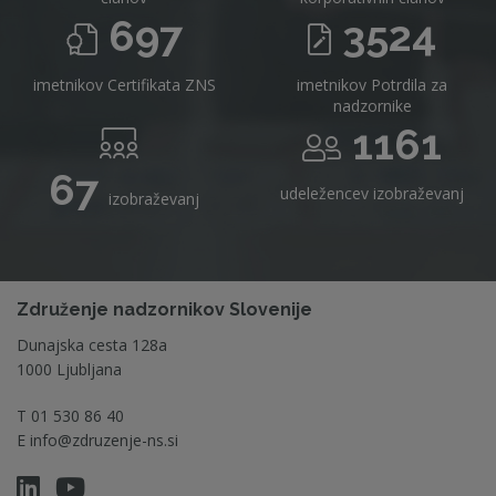
697
3524
imetnikov Certifikata ZNS
imetnikov Potrdila za
nadzornike
1161
67
udeležencev izobraževanj
izobraževanj
Združenje nadzornikov Slovenije
Dunajska cesta 128a
1000 Ljubljana
T
01 530 86 40
E
info@zdruzenje-ns.si