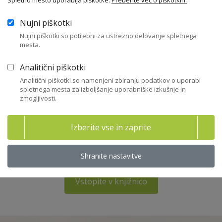
650,00
Spletno mesto uporablja piškotke.
Preberite več o piškotkih.
EUR + DDV (polna cena)
Nujni piškotki
Nujni piškotki so potrebni za ustrezno delovanje spletnega
mesta.
Povezane strokovne vsebine
Analitični piškotki
Analitični piškotki so namenjeni zbiranju podatkov o uporabi
spletnega mesta za izboljšanje uporabniške izkušnje in
Priporočila in pričakovanja Slovenskega
zmogljivosti.
državnega holdinga, d.d.
Izberite vse in zaprite
22. 06. 2026 - Priporočila in kodeksi - SDH
sdh
,
državne družbe
Shranite nastavitve
Vstopite v knjižnico