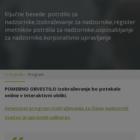
Ključne besede: potrdilo za
nadzornike,izobraževanje za nadzornike,register
imetnikov potrdila za nadzornike,usposabljanje
za nadzornike,korporativno upravljanje
O dogodku
Program
POMEBNO OBVESTILO Izobraževanje bo potekalo
online v interaktivni obliki.
Intenzivni program izobraževanja
za člane nadzornih
svetov in upravnih odborov