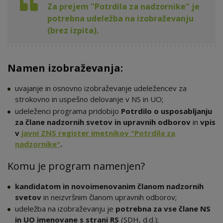
Za prejem "Potrdila za nadzornike" je
potrebna udeležba na izobraževanju
(brez izpita).
Namen izobraževanja:
uvajanje in osnovno izobraževanje udeležencev za
strokovno in uspešno delovanje v NS in UO;
udeleženci programa pridobijo
Potrdilo o usposabljanju
za člane nadzornih svetov in upravnih odborov
in
vpis
v
javni ZNS register imetnikov "Potrdila za
nadzornike"
.
Komu je program namenjen?
kandidatom in novoimenovanim članom nadzornih
svetov
in neizvršnim članom upravnih odborov;
udeležba na izobraževanju je
potrebna za vse člane NS
in UO imenovane s strani RS
(SDH, d.d.);