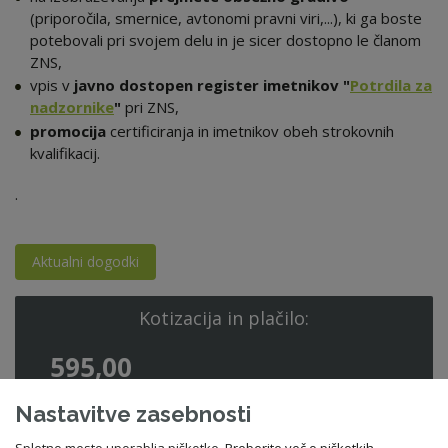
(priporočila, smernice, avtonomi pravni viri,...), ki ga boste
potebovali pri svojem delu in je sicer dostopno le članom
ZNS,
vpis v
javno dostopen register imetnikov "
Potrdila za
nadzornike
"
pri ZNS,
promocija
certificiranja in imetnikov obeh strokovnih
kvalifikacij.
.
Aktualni dogodki
Kotizacija in plačilo:
595,00
EUR + DDV (člani)
Nastavitve zasebnosti