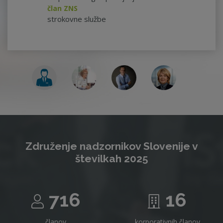
član ZNS
strokovne službe
Združenje nadzornikov Slovenije v
številkah 2025
716
16
članov
korporativnih članov