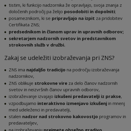
tistim, ki funkcijo nadzornika že opravljajo, svoja znanja z
določenih področij pa želijo
posodobiti in dopolniti
;
posameznikom, ki se
pripravljajo na izpit
za pridobitev
Certifikata ZNS;
predsednikom in članom uprav in upravnih odborov;
sekretarjem nadzornih svetov in predstavnikom
strokovnih služb v družbi.
Zakaj se udeležiti izobraževanja pri ZNS?
ZNS ima
najdaljšo tradicijo
na področju izobraževanja
nadzornikov,
ZNS oblikuje
strokovne vire
za delo članov nadzornih
svetov in neizvršnih članov upravnih odborov,
izobraževanje izvajajo
izkušeni predavatelji iz prakse
,
vzpodbujamo
interaktivno izmenjavo izkušenj
in mnenj
med udeleženci in predavatelji,
stalen
nadzor nad strokovno kakovostjo
programov in
predavateljev,
na izobraževanju
prejmete obsežno gradivo