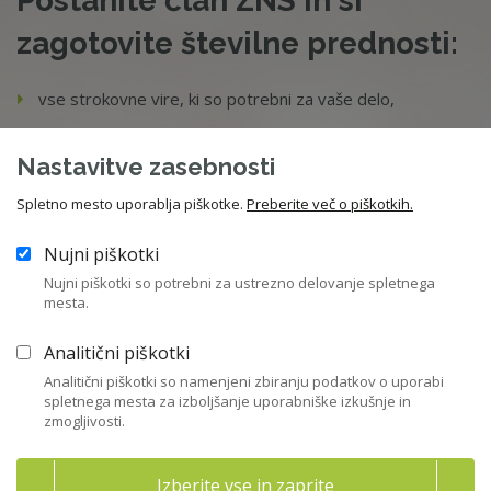
Postanite član ZNS in si
zagotovite številne prednosti:
vse strokovne vire, ki so potrebni za vaše delo,
gradiva in posnetke izobraževanj,
Nastavitve zasebnosti
hitro strokovno pomoč in dostop do zbirke pravnih
Spletno mesto uporablja piškotke.
Preberite več o piškotkih.
nasvetov,
Nujni piškotki
obveščanje o domačih in mednarodnih novostih,
Nujni piškotki so potrebni za ustrezno delovanje spletnega
strokovnih stališčih ZNS, odprtih javnih pozivih za članstvo
mesta.
v nadzornih svetih ali komisijah,
Analitični piškotki
udeležba na brezplačnih članskih dogodkih in znižana
Analitični piškotki so namenjeni zbiranju podatkov o uporabi
kotizacije za izobraževanja.
spletnega mesta za izboljšanje uporabniške izkušnje in
zmogljivosti.
Člane spodbujamo k strokovnemu razvoju in spoštovanju
profesionalne etike.
Izberite vse in zaprite