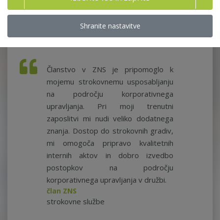
Več o članstvu
Shranite nastavitve
Članstvo v ZNS je pripomoglo k
mojemu strokovnemu usposabljanju
na področju korporativnega
upravljanja. Pri moji trenutni
zaposlitvi mi nudi veliko dodatnega
znanja. Dostop do strokovnih gradiv,
mi omogoča pripravo kvalitetnih
internih aktov in dobro izvedbo
postopkov na področju
korporativnega upravljanja v družbi.
član ZNS
strokovne službe