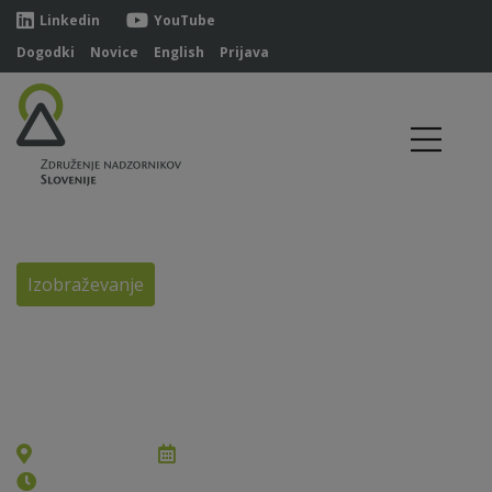
Linkedin
YouTube
Dogodki
Novice
English
Prijava
Izobraževanje
Izobraževanje za
nadzornike
ONLINE
15., 16., 22. in 23.4.2021
8.30 - 13.30