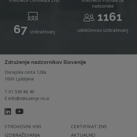
imetnikov Certifikata ZNS
imetnikov Potrdila za
nadzornike
1161
67
udeležencev izobraževanj
izobraževanj
Združenje nadzornikov Slovenije
Dunajska cesta 128a
1000 Ljubljana
T
01 530 86 40
E
info@zdruzenje-ns.si
STROKOVNI VIRI
CERTIFIKAT ZNS
IZOBRAŽEVANJA
AKTUALNO