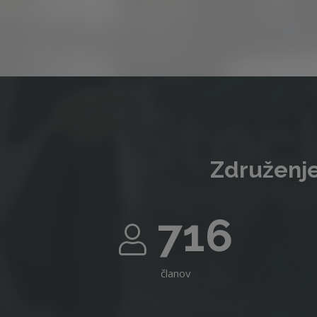
Združenje
716
članov