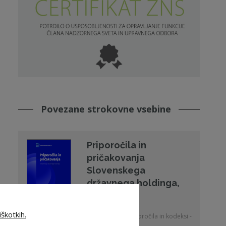
Povezane strokovne vsebine
Priporočila in
pričakovanja
Slovenskega
državnega holdinga,
d.d.
škotkih.
22. 06. 2026 - Priporočila in kodeksi -
SDH