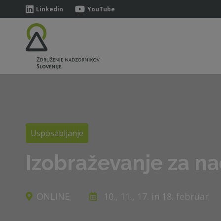
Linkedin
YouTube
Usposabljanje
Izobraževanje za na
ONLINE
10., 11., 17. in 18. februar