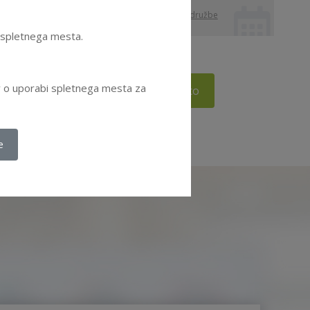
sdh
,
državne družbe
e spletnega mesta.
ov o uporabi spletnega mesta za
Vstopite v knjižnico
e