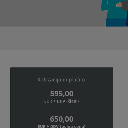
Kotizacija in plačilo:
595,00
EUR + DDV (člani)
650,00
EUR + DDV (polna cena)