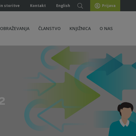
in storitve
Kontakt
English
Prijava
ZOBRAŽEVANJA
ČLANSTVO
KNJIŽNICA
O NAS
2