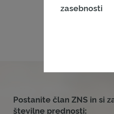
zasebnosti
Postanite član ZNS in si z
številne prednosti: