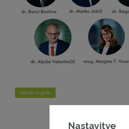
Aktualni dogodki
Nastavitve