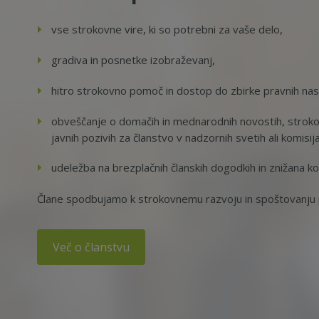
vse strokovne vire, ki so potrebni za vaše delo,
gradiva in posnetke izobraževanj,
hitro strokovno pomoč in dostop do zbirke pravnih na
obveščanje o domačih in mednarodnih novostih, strokov
javnih pozivih za članstvo v nadzornih svetih ali komisij
udeležba na brezplačnih članskih dogodkih in znižana ko
Člane spodbujamo k strokovnemu razvoju in spoštovanju p
Več o članstvu