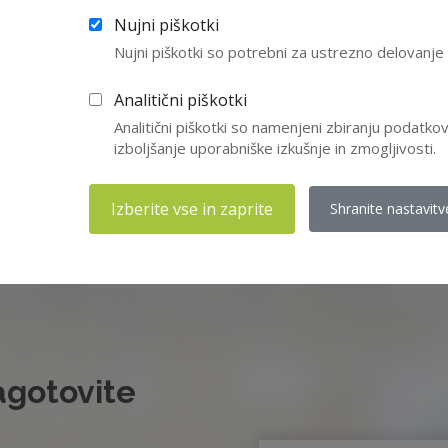
Nujni piškotki
Nujni piškotki so potrebni za ustrezno delovanj
Analitični piškotki
Analitični piškotki so namenjeni zbiranju podatk
izboljšanje uporabniške izkušnje in zmogljivosti.
Izberite vse in zaprite
Shranite nastavitv
agotovite