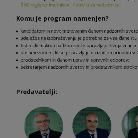
ZNS register imetnikov "Potrdila za nadzornike"
.
Komu je program namenjen?
kandidatom in novoimenovanim članom nadzornih svetov
udeležba na izobraževanju je potrebna za vse člane NS 
tistim, ki funkcijo nadzornika že opravljajo, svoja znanja 
posameznikom, ki se pripravljajo na izpit za pridobitev 
predsednikom in članom uprav in upravnih odborov;
sekretarjem nadzornih svetov in predstavnikom strokovn
Predavatelji: