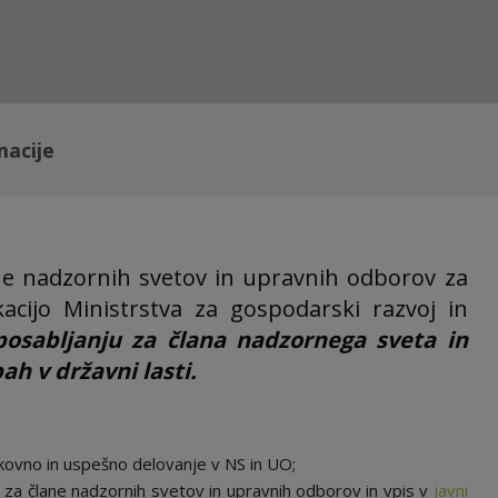
macije
ne nadzornih svetov in upravnih odborov za
kacijo Ministrstva za gospodarski razvoj in
posabljanju za člana nadzornega sveta in
h v državni lasti.
kovno in uspešno delovanje v NS in UO;
 za člane nadzornih svetov in upravnih odborov in vpis v
javni