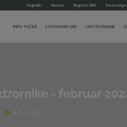
Dogodki
Novice
Registri ZNS
Svetovanje 
INFO TOČKA
STROKOVNI VIRI
CERTIFICIRANJE
I
dzornike - februar 202
8.15 - 13.30