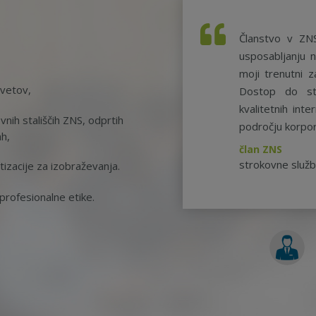
Članstvo v ZN
usposabljanju n
moji trenutni z
svetov,
Dostop do st
kvalitetnih int
nih stališčih ZNS, odprtih
področju korpor
ah,
član ZNS
strokovne služ
tizacije za izobraževanja.
rofesionalne etike.