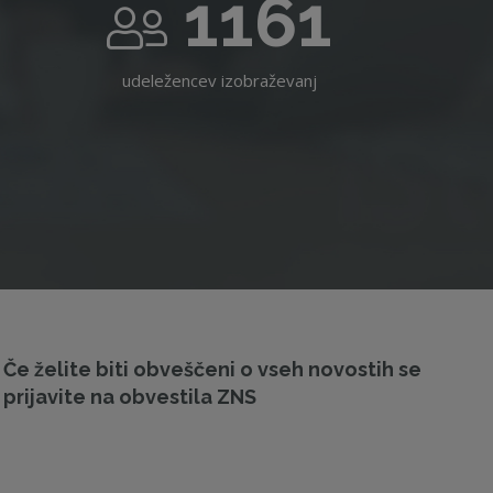
1161
udeležencev izobraževanj
Če želite biti obveščeni o vseh novostih se
prijavite na obvestila ZNS