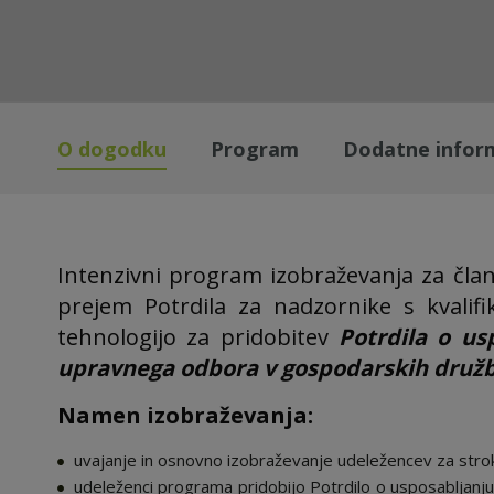
O dogodku
Program
Dodatne infor
Intenzivni program izobraževanja za čla
prejem Potrdila za nadzornike s kvalifi
tehnologijo za pridobitev
Potrdila o us
upravnega odbora v gospodarskih družba
Namen izobraževanja:
uvajanje in osnovno izobraževanje udeležencev za stro
udeleženci programa pridobijo Potrdilo o usposabljanju