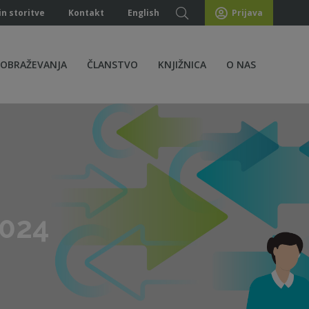
in storitve
Kontakt
English
Prijava
ZOBRAŽEVANJA
ČLANSTVO
KNJIŽNICA
O NAS
2024