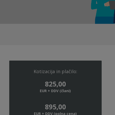
Kotizacija in plačilo:
825,00
EUR + DDV (člani)
895,00
EUR + DDV (polna cena)