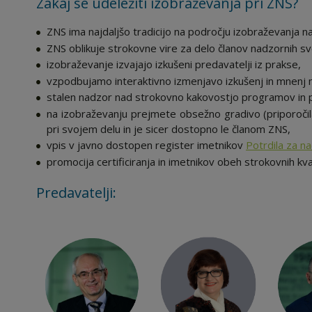
Zakaj se udeležiti izobraževanja pri ZNS?
ZNS ima najdaljšo tradicijo na področju izobraževanja n
ZNS oblikuje strokovne vire za delo članov nadzornih sv
izobraževanje izvajajo izkušeni predavatelji iz prakse,
vzpodbujamo interaktivno izmenjavo izkušenj in mnenj m
stalen nadzor nad strokovno kakovostjo programov in 
na izobraževanju prejmete obsežno gradivo (priporočila,
pri svojem delu in je sicer dostopno le članom ZNS,
vpis v javno dostopen register imetnikov
Potrdila za n
promocija certificiranja in imetnikov obeh strokovnih kvali
Predavatelji: