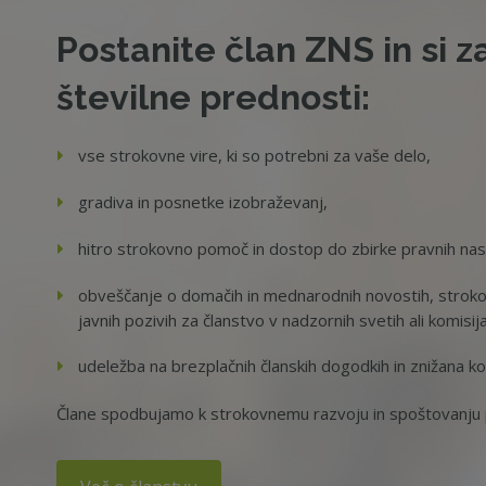
Postanite član ZNS in si z
številne prednosti:
vse strokovne vire, ki so potrebni za vaše delo,
gradiva in posnetke izobraževanj,
hitro strokovno pomoč in dostop do zbirke pravnih na
obveščanje o domačih in mednarodnih novostih, strokov
javnih pozivih za članstvo v nadzornih svetih ali komisij
udeležba na brezplačnih članskih dogodkih in znižana ko
Člane spodbujamo k strokovnemu razvoju in spoštovanju p