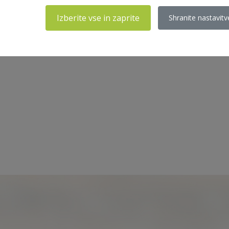
Izberite vse in zaprite
Shranite nastavitv