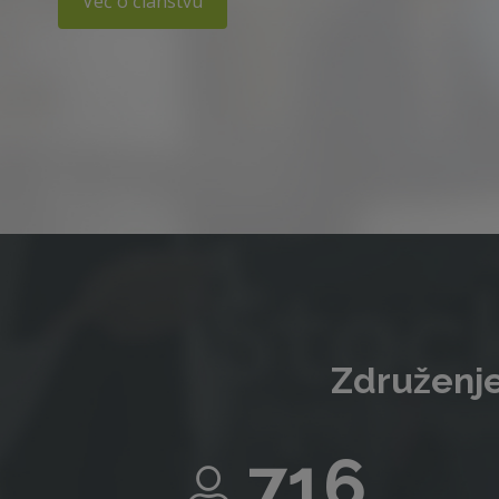
Več o članstvu
Združenje
716