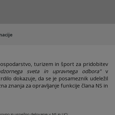
macije
gospodarstvo, turizem in šport za pridobitev
nadzornega sveta in upravnega odbora"
v
rdilo dokazuje, da se je posameznik udeležil
na znanja za opravljanje funkcije člana NS in
kovno in uspešno delovanje v NS in UO;