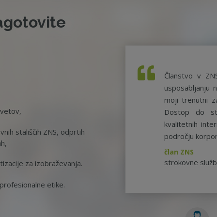
agotovite
Članstvo v ZN
usposabljanju n
moji trenutni z
svetov,
Dostop do st
kvalitetnih int
nih stališčih ZNS, odprtih
področju korpor
ah,
član ZNS
strokovne služ
tizacije za izobraževanja.
rofesionalne etike.