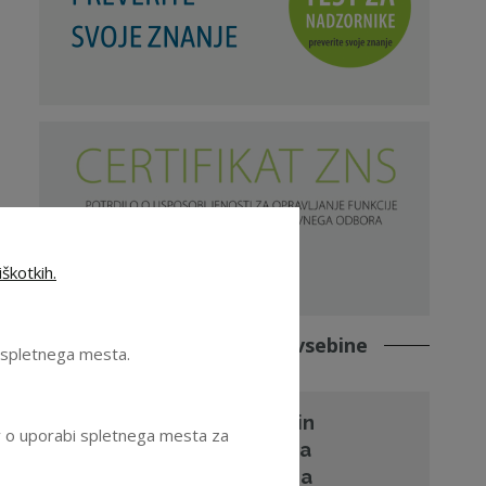
škotkih.
Povezane strokovne vsebine
e spletnega mesta.
Priporočila in
ov o uporabi spletnega mesta za
pričakovanja
Slovenskega