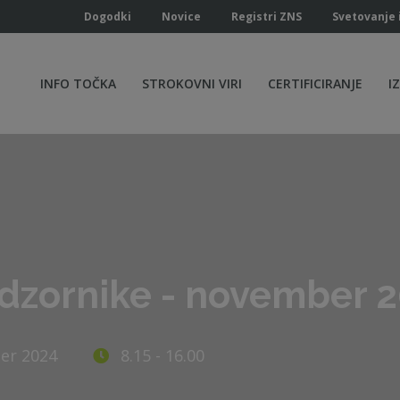
Dogodki
Novice
Registri ZNS
Svetovanje 
INFO TOČKA
STROKOVNI VIRI
CERTIFICIRANJE
I
adzornike - november 
ber 2024
8.15 - 16.00