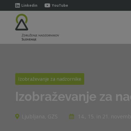
Linkedin
YouTube
Izobraževanje za nadzornike
Izobraževanje za n
Ljubljana, GZS
14., 15. in 21. novem