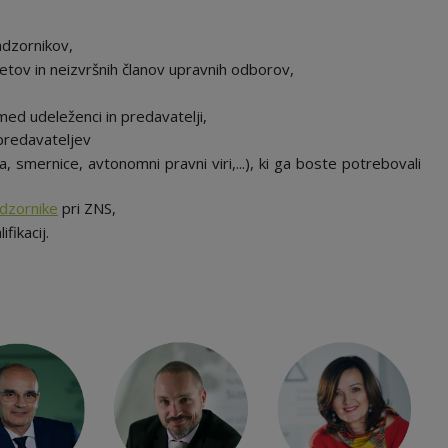
adzornikov,
etov in neizvršnih članov upravnih odborov,
ed udeleženci in predavatelji,
predavateljev
 smernice, avtonomni pravni viri,...), ki ga boste potrebovali
adzornike
pri ZNS,
fikacij.