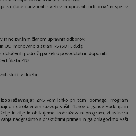
ju za člane nadzornih svetov in upravnih odborov" in vpis v
 in neizvršnim članom upravnih odborov;
in UO imenovane s strani RS (SDH, d.d.);
z določenih področij pa želijo posodobiti in dopolniti;
Certifikata ZNS;
ih služb v družbi.
m izobraževanja?
ZNS vam lahko pri tem pomaga. Program
ciji pri strokovnem razvoju vaših članov organov vodenja in
želje in cilje in oblikujemo izobraževalni program, ki ustreza
vanja nadgradimo s praktičnimi primeri in ga prilagodimo vaši