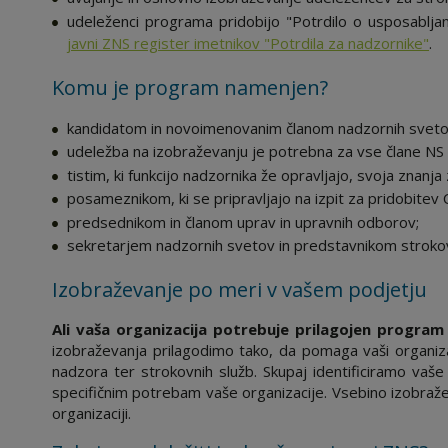
udeleženci programa pridobijo "Potrdilo o usposabljan
javni ZNS register imetnikov "Potrdila za nadzornike"
.
Komu je program namenjen?
kandidatom in novoimenovanim članom nadzornih svetov
udeležba na izobraževanju je potrebna za vse člane NS 
tistim, ki funkcijo nadzornika že opravljajo, svoja znanja 
posameznikom, ki se pripravljajo na izpit za pridobitev 
predsednikom in članom uprav in upravnih odborov;
sekretarjem nadzornih svetov in predstavnikom strokovn
Izobraževanje po meri v vašem podjetju
Ali vaša organizacija potrebuje prilagojen progra
izobraževanja prilagodimo tako, da pomaga vaši organiza
nadzora ter strokovnih služb. Skupaj identificiramo vaše 
specifičnim potrebam vaše organizacije. Vsebino izobraže
organizaciji.