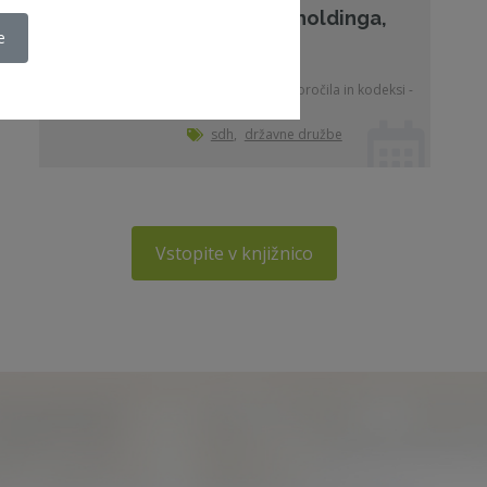
državnega holdinga,
e
d.d.
22. 06. 2026 - Priporočila in kodeksi -
SDH
sdh
,
državne družbe
Vstopite v knjižnico