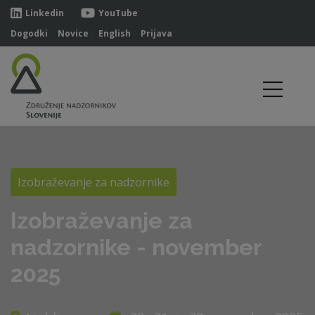
Linkedin
YouTube
Dogodki
Novice
English
Prijava
Izobraževanje za nadzornike
Izobraževanje za
nadzornike - november
2025