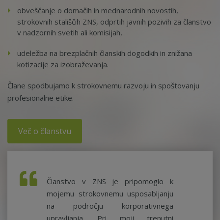
obveščanje o domačih in mednarodnih novostih,
strokovnih stališčih ZNS, odprtih javnih pozivih za članstvo
v nadzornih svetih ali komisijah,
udeležba na brezplačnih članskih dogodkih in znižana
kotizacije za izobraževanja.
Člane spodbujamo k strokovnemu razvoju in spoštovanju
profesionalne etike.
Več o članstvu
Članstvo v ZNS je pripomoglo k
mojemu strokovnemu usposabljanju
na področju korporativnega
upravljanja. Pri moji trenutni