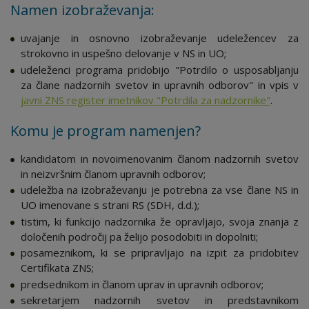
Namen izobraževanja:
uvajanje in osnovno izobraževanje udeležencev za
strokovno in uspešno delovanje v NS in UO;
udeleženci programa pridobijo "Potrdilo o usposabljanju
za člane nadzornih svetov in upravnih odborov" in vpis v
javni ZNS register imetnikov "Potrdila za nadzornike"
.
Komu je program namenjen?
kandidatom in novoimenovanim članom nadzornih svetov
in neizvršnim članom upravnih odborov;
udeležba na izobraževanju je potrebna za vse člane NS in
UO imenovane s strani RS (SDH, d.d.);
tistim, ki funkcijo nadzornika že opravljajo, svoja znanja z
določenih področij pa želijo posodobiti in dopolniti;
posameznikom, ki se pripravljajo na izpit za pridobitev
Certifikata ZNS;
predsednikom in članom uprav in upravnih odborov;
sekretarjem nadzornih svetov in predstavnikom