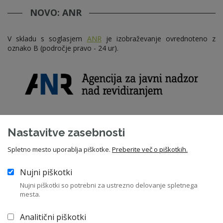
NOVO: ANR
V skladu s soglasjem
ANR
je izobraževanje ovrednoteno z
oznako B (področje pravo - 24 ur).
Evropska akreditacija
Nastavitve zasebnosti
Program izobraževanja za nadzornike za pridobitev »Potrdila za
Spletno mesto uporablja piškotke.
Preberite več o piškotkih.
nadzornike«, ki ga izvaja ZNS in »Certifikat ZNS«, imata poleg
domače kvalifikacije (MGRT) tudi
evropsko akreditacijo
(ecoDa).
Nujni piškotki
Nujni piškotki so potrebni za ustrezno delovanje spletnega
mesta.
Analitični piškotki