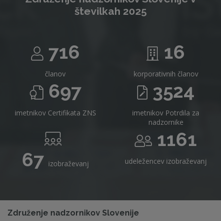
številkah 2025
716
16
članov
korporativnih članov
697
3524
imetnikov Certifikata ZNS
imetnikov Potrdila za
nadzornike
1161
67
udeležencev izobraževanj
izobraževanj
Združenje nadzornikov Slovenije