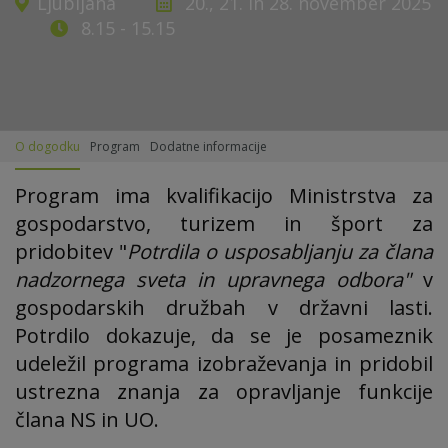
Ljubljana
20., 21. in 28. november 2025
8.15 - 15.15
O dogodku
Program
Dodatne informacije
Program ima kvalifikacijo Ministrstva za
gospodarstvo, turizem in šport za
pridobitev "
Potrdila o usposabljanju za člana
nadzornega sveta in upravnega odbora"
v
gospodarskih družbah v državni lasti.
Potrdilo dokazuje, da se je posameznik
udeležil programa izobraževanja in pridobil
ustrezna znanja za opravljanje funkcije
člana NS in UO.