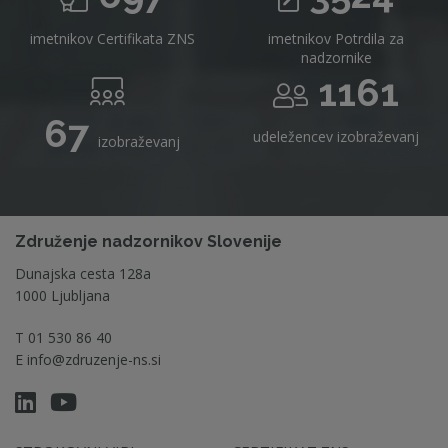
imetnikov Certifikata ZNS
imetnikov Potrdila za
nadzornike
1161
67
udeležencev izobraževanj
izobraževanj
Združenje nadzornikov Slovenije
Dunajska cesta 128a
1000 Ljubljana
T
01 530 86 40
E
info@zdruzenje-ns.si