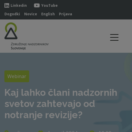
Linkedin
YouTube
Dogodki
Novice
English
Prijava
Webinar
Kaj lahko člani nadzornih
svetov zahtevajo od
notranje revizije?