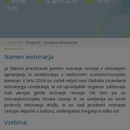
online
4. april 2024
10.00 -
11.30
O dogodku
Program
Dodatne informacije
Namen webinarja
je članom predstaviti pomen notranje revizije v notranjem
upravljanju in sodelovanja z nadzornim svetom/revizijsko
komisijo. V letu 2024 so začeli veljati novi Globalni strandardi
notranjega revidiranja, ki od upravljalnih organov zahtevajo
tudi ukrepe glede notranje revizije. Ob tem pa se
notranjerevizijska stroka razvija in se uveljavlja na novih
področij delovanja družb, ki so tudi predmet notranje
revizije vključno s kulturo, vedenjskimi tveganji in etiko itd.
Vsebina: