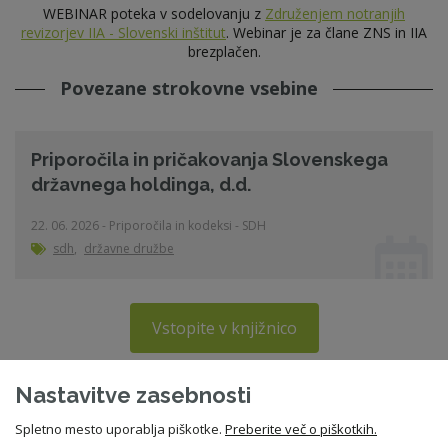
WEBINAR poteka v sodelovanju z
Združenjem notranjih
revizorjev IIA - Slovenski inštitut
. Webinar je za člane ZNS in IIA
brezplačen.
Povezane strokovne vsebine
Priporočila in pričakovanja Slovenskega
državnega holdinga, d.d.
22. 06. 2026 - Priporočila in kodeksi - SDH
sdh
,
državne družbe
Vstopite v knjižnico
Nastavitve zasebnosti
Spletno mesto uporablja piškotke.
Preberite več o piškotkih.