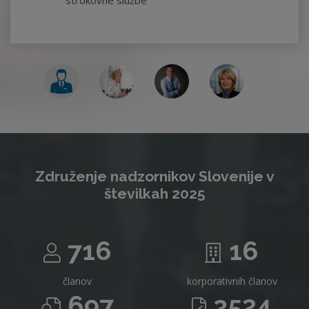
strokovne službe
Združenje nadzornikov Slovenije v
številkah 2025
716
16
članov
korporativnih članov
697
3524