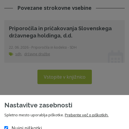
Povezane strokovne vsebine
Priporočila in pričakovanja Slovenskega
državnega holdinga, d.d.
22. 06. 2026 - Priporočila in kodeksi - SDH
sdh
,
državne družbe
Vstopite v knjižnico
Nastavitve zasebnosti
Spletno mesto uporablja piškotke.
Preberite več o piškotkih.
Postanite član ZNS in si
Nujni piškotki