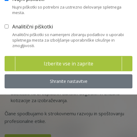
zagotovite številne prednosti:
Nujni piškotki so potrebni za ustrezno delovanje spletnega
mesta.
vse strokovne vire, ki so potrebni za vaše delo,
Analitični piškotki
gradiva in posnetke izobraževanj,
Analitični piškotki so namenjeni zbiranju podatkov o uporabi
spletnega mesta za izboljšanje uporabniške izkušnje in
zmogljivosti.
hitro strokovno pomoč in dostop do zbirke pravnih
nasvetov,
Izberite vse in zaprite
obveščanje o domačih in mednarodnih novostih,
strokovnih stališčih ZNS, odprtih javnih pozivih za članstvo
v nadzornih svetih ali komisijah,
Shranite nastavitve
udeležba na brezplačnih članskih dogodkih in znižana
kotizacije za izobraževanja.
Člane spodbujamo k strokovnemu razvoju in spoštovanju
profesionalne etike.