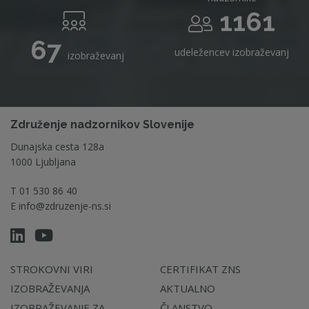
1161
67
udeležencev izobraževanj
izobraževanj
Združenje nadzornikov Slovenije
Dunajska cesta 128a
1000 Ljubljana
T
01 530 86 40
E
info@zdruzenje-ns.si
STROKOVNI VIRI
CERTIFIKAT ZNS
IZOBRAŽEVANJA
AKTUALNO
IZOBRAŽEVANJE ZA
ČLANSTVO