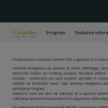
O dogodku
Program
Dodatne infor
Predstavitev rezultatov ankete ZNS o uporabi UI v nadzor
Umetna inteligenca ne prinaša le novih tehnologij, te
nadzornih svetov pri vodenju podjetij. Rezultati ankete
srečuje – predvsem na ravni osebne uporabe in osnovn
razširiti na strateško raven, kjer umetna inteligenca p
upravljanja tveganj.
Nadzorni sveti pri tem ne odločajo le o uporabi umetne
odločanja, konkurenčne prednosti in odgovorno delovanje
Na webinarju bomo predstavili ključne ugotovitve anket