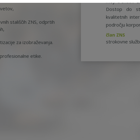
moji trenutni z
svetov,
Dostop do st
kvalitetnih int
nih stališčih ZNS, odprtih
področju korpor
ah,
član ZNS
strokovne služ
tizacije za izobraževanja.
rofesionalne etike.