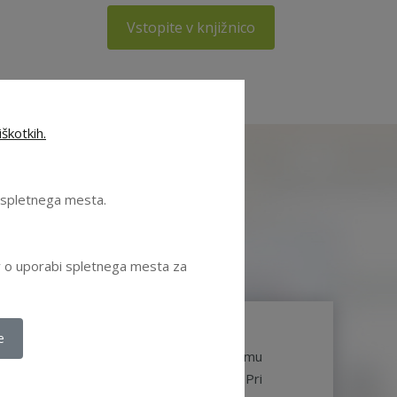
Vstopite v knjižnico
škotkih.
e spletnega mesta.
ov o uporabi spletnega mesta za
e
S je pripomoglo k mojemu strokovnemu
a področju korporativnega upravljanja. Pri