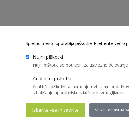
Spletno mesto uporablja piškotke.
Preberite več o pi
Nujni piškotki
Nujni piškotki so potrebni za ustrezno delovanj
Analitični piškotki
agotovite
Analitični piškotki so namenjeni zbiranju podatk
izboljšanje uporabniške izkušnje in zmogljivosti.
Izberite vse in zaprite
Shranite nastavitv
Članstvo v ZN
usposabljanju n