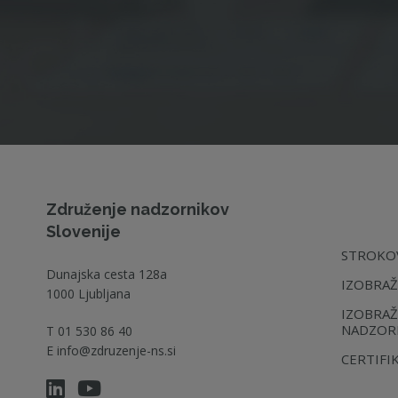
Združenje nadzornikov
Slovenije
STROKOV
Dunajska cesta 128a
IZOBRAŽ
1000 Ljubljana
IZOBRAŽ
NADZOR
T
01 530 86 40
E
info@zdruzenje-ns.si
CERTIFI