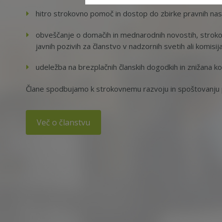
hitro strokovno pomoč in dostop do zbirke pravnih na
obveščanje o domačih in mednarodnih novostih, strokov
javnih pozivih za članstvo v nadzornih svetih ali komisij
udeležba na brezplačnih članskih dogodkih in znižana ko
Člane spodbujamo k strokovnemu razvoju in spoštovanju p
Več o članstvu