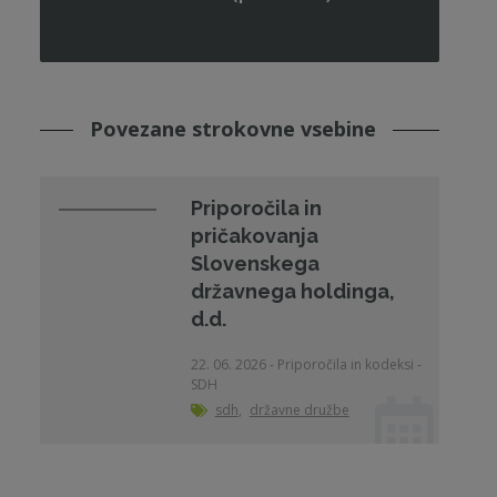
Povezane strokovne vsebine
Priporočila in
pričakovanja
Slovenskega
državnega holdinga,
d.d.
22. 06. 2026 - Priporočila in kodeksi -
SDH
sdh
,
državne družbe