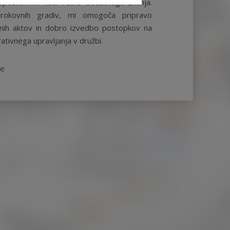
aposlitvi mi nudi veliko dodatnega znanja.
rokovnih gradiv, mi omogoča pripravo
ernih aktov in dobro izvedbo postopkov na
ativnega upravljanja v družbi.
be