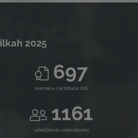
ilkah 2025
697
imetnikov Certifikata ZNS
1161
udeležencev izobraževanj