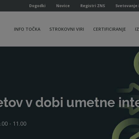
Dogodki
Novice
Registri ZNS
Svetovanje 
INFO TOČKA
STROKOVNI VIRI
CERTIFICIRANJE
I
etov v dobi umetne int
.00 - 11.00