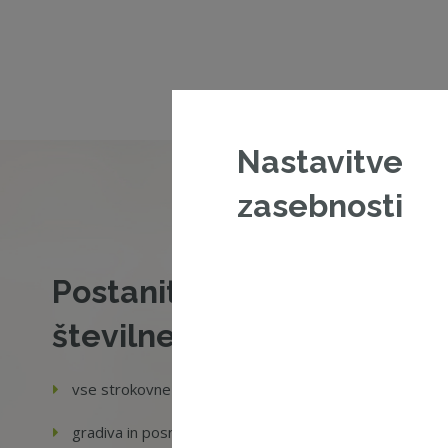
Nastavitve
zasebnosti
Postanite član ZNS in si z
številne prednosti:
vse strokovne vire, ki so potrebni za vaše delo,
gradiva in posnetke izobraževanj,