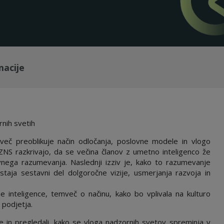
macije
nih svetih
mveč preoblikuje način odločanja, poslovne modele in vlogo
 ZNS razkrivajo, da se večina članov z umetno inteligenco že
ega razumevanja. Naslednji izziv je, kako to razumevanje
ostaja sestavni del dolgoročne vizije, usmerjanja razvoja in
 inteligence, temveč o načinu, kako bo vplivala na kulturo
 podjetja.
e in pregledali, kako se vloga nadzornih svetov spreminja v