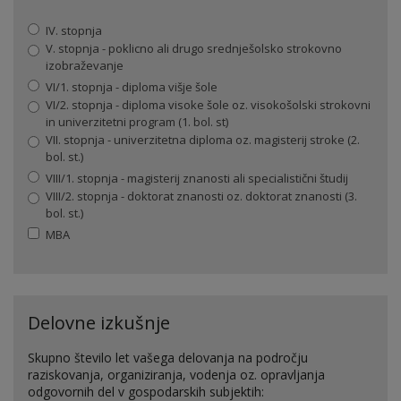
IV. stopnja
V. stopnja - poklicno ali drugo srednješolsko strokovno
izobraževanje
VI/1. stopnja - diploma višje šole
VI/2. stopnja - diploma visoke šole oz. visokošolski strokovni
in univerzitetni program (1. bol. st)
VII. stopnja - univerzitetna diploma oz. magisterij stroke (2.
bol. st.)
VIII/1. stopnja - magisterij znanosti ali specialistični študij
VIII/2. stopnja - doktorat znanosti oz. doktorat znanosti (3.
bol. st.)
MBA
Delovne izkušnje
Skupno število let vašega delovanja na področju
raziskovanja, organiziranja, vodenja oz. opravljanja
odgovornih del v gospodarskih subjektih: