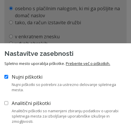
osebno s plačilnim nalogom, ki mi ga pošljite na
domač naslov
tako, da račun izstavite družbi
v enkratnem znesku
v dveh obrokih
v treh obrokih
Nastavitve zasebnosti
Spletno mesto uporablja piškotke.
Preberite več o piškotkih.
E-poštni naslov, na katerega pošljemo račun
*
Nujni piškotki
Nujni piškotki so potrebni za ustrezno delovanje spletnega
mesta.
Potrebujem predračun
UJP e-račun (Izberite v primeru, ko je potrebno
Analitični piškotki
račun izdati preko portala javne uprave)
Analitični piškotki so namenjeni zbiranju podatkov o uporabi
spletnega mesta za izboljšanje uporabniške izkušnje in
zmogljivosti.
S pristopom v članstvo potrjujete, da lahko ZNS shranjuje, zbira