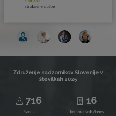
član ZNS
strokovne službe
Združenje nadzornikov Slovenije v
številkah 2025
716
16
članov
korporativnih članov