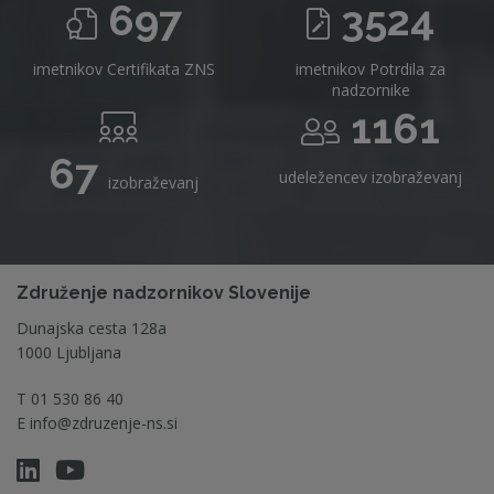
697
3524
imetnikov Certifikata ZNS
imetnikov Potrdila za
nadzornike
1161
67
udeležencev izobraževanj
izobraževanj
Združenje nadzornikov Slovenije
Dunajska cesta 128a
1000 Ljubljana
T
01 530 86 40
E
info@zdruzenje-ns.si