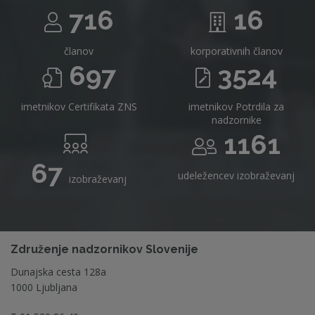
716
16
članov
korporativnih članov
697
3524
imetnikov Certifikata ZNS
imetnikov Potrdila za
nadzornike
1161
67
udeležencev izobraževanj
izobraževanj
Združenje nadzornikov Slovenije
Dunajska cesta 128a
1000 Ljubljana