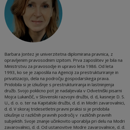
Barbara Jontez je univerzitetna diplomirana pravnica, z
opravljenim pravosodnim izpitom. Prva zaposlitev je bila na
Ministrstvu za pravosodje in upravo leta 1986. Od leta
1993, ko se je zaposlila na Agenciji za prestrukturiranje in
privatizacijo, dela na področju gospodarskega prava.
Pridobila si je izkušnje s prestrukturiranja in lastninjenja
družb. Svojo poklicno pot je nadaljevala v Odvetniški pisarni
Mojca Lukančič, v Slovenski razvojni družbi, d. d, kasneje D. S.
U., d. o. o. ter na Kapitalski družbi, d. d. in Modri zavarovalnici,
d. d. V skoraj tridesetletni pravni praksi si je pridobila
izkušnje iz različnih pravnih področij v različnih pravnih
subjektih. Svoje znanje učinkovito uporablja pri delu na Modri
zavarovalnici, d. d. Od ustanovitve Modre zavarovalnice, d. d.