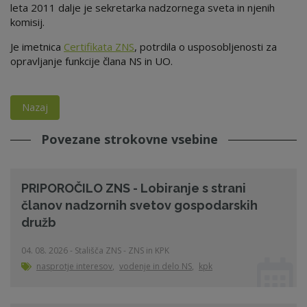
leta 2011 dalje je sekretarka nadzornega sveta in njenih
komisij.
Je imetnica
Certifikata ZNS
, potrdila o usposobljenosti za
opravljanje funkcije člana NS in UO.
Nazaj
Povezane strokovne vsebine
PRIPOROČILO ZNS - Lobiranje s strani
članov nadzornih svetov gospodarskih
družb
04. 08. 2026 - Stališča ZNS - ZNS in KPK
nasprotje interesov
,
vodenje in delo NS
,
kpk