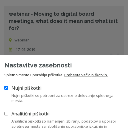
webinar - Moving to digital board
meetings, what does it mean and what is it
for?
webinar
17. 01. 2019
Webinar
Nastavitve zasebnosti
Spletno mesto uporablja piškotke.
Preberite več o piškotkih.
Nadzor nad finančnim poslovanjem družbe
Nujni piškotki
Dom gospodarstva (GZS), Dimičeva 13, Ljubljana
Nujni piškotki so potrebni za ustrezno delovanje spletnega
mesta.
31. 01. 2019
Seminar
Analitični piškotki
Analitični piškotki so namenjeni zbiranju podatkov o uporabi
spletnega mesta za izboljšanje uporabniške izkušnje in