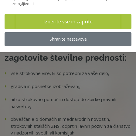
zmogljivosti.
Vsi dogodki
Izberite vse in zaprite
Shranite nastavitve
Postanite član ZNS in si
zagotovite številne prednosti:
vse strokovne vire, ki so potrebni za vaše delo,
gradiva in posnetke izobraževanj,
hitro strokovno pomoč in dostop do zbirke pravnih
nasvetov,
obveščanje o domačih in mednarodnih novostih,
strokovnih stališčih ZNS, odprtih javnih pozivih za članstvo
v nadzornih svetih ali komisijah,