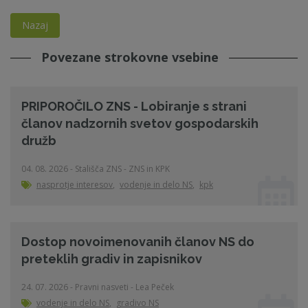
Nazaj
Povezane strokovne vsebine
PRIPOROČILO ZNS - Lobiranje s strani
članov nadzornih svetov gospodarskih
družb
04. 08. 2026 - Stališča ZNS - ZNS in KPK
nasprotje interesov
,
vodenje in delo NS
,
kpk
Dostop novoimenovanih članov NS do
preteklih gradiv in zapisnikov
24. 07. 2026 - Pravni nasveti - Lea Peček
vodenje in delo NS
,
gradivo NS