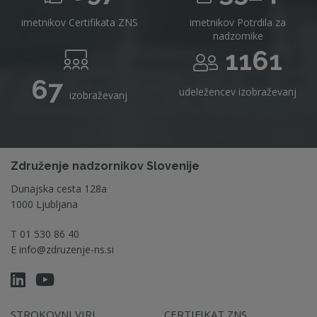
imetnikov Certifikata ZNS
imetnikov Potrdila za
nadzornike
1161
67
udeležencev izobraževanj
izobraževanj
Združenje nadzornikov Slovenije
Dunajska cesta 128a
1000 Ljubljana
T
01 530 86 40
E
info@zdruzenje-ns.si
STROKOVNI VIRI
CERTIFIKAT ZNS