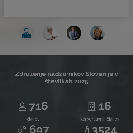
Združenje nadzornikov Slovenije v
številkah 2025
716
16
članov
korporativnih članov
697
3524