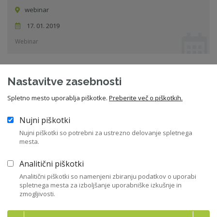
webinar
17. 01. 2019
Webinar
Nadzor nad finančnim poslovanjem družbe
Nastavitve zasebnosti
Spletno mesto uporablja piškotke.
Preberite več o piškotkih.
Dom gospodarstva (GZS), Dimičeva 13, Ljubljana
31. 01. 2019
Nujni piškotki
Seminar
Nujni piškotki so potrebni za ustrezno delovanje spletnega
mesta.
Analitični piškotki
Vsi dogodki
Analitični piškotki so namenjeni zbiranju podatkov o uporabi
spletnega mesta za izboljšanje uporabniške izkušnje in
zmogljivosti.