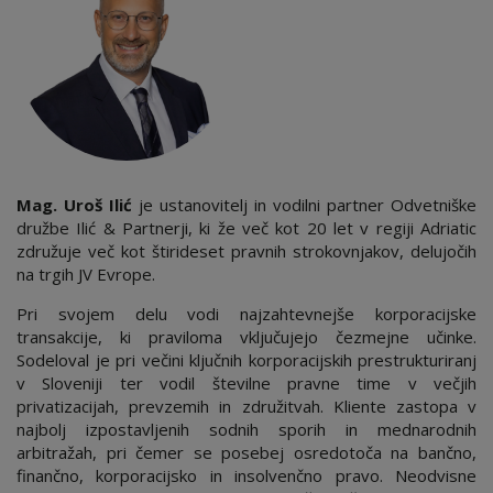
Mag. Uroš Ilić
je ustanovitelj in vodilni partner Odvetniške
družbe Ilić & Partnerji, ki že več kot 20 let v regiji Adriatic
združuje več kot štirideset pravnih strokovnjakov, delujočih
na trgih JV Evrope.
Pri svojem delu vodi najzahtevnejše korporacijske
transakcije, ki praviloma vključujejo čezmejne učinke.
Sodeloval je pri večini ključnih korporacijskih prestrukturiranj
v Sloveniji ter vodil številne pravne time v večjih
privatizacijah, prevzemih in združitvah. Kliente zastopa v
najbolj izpostavljenih sodnih sporih in mednarodnih
arbitražah, pri čemer se posebej osredotoča na bančno,
finančno, korporacijsko in insolvenčno pravo. Neodvisne