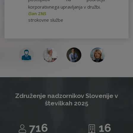
korporativnega upravljanja v družbi.
član ZNS
strokovne službe
Združenje nadzornikov Slovenije v
številkah 2025
716
16