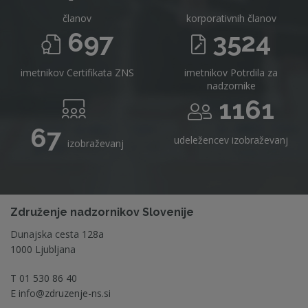
članov
korporativnih članov
697
3524
imetnikov Certifikata ZNS
imetnikov Potrdila za
nadzornike
1161
67
udeležencev izobraževanj
izobraževanj
Združenje nadzornikov Slovenije
Dunajska cesta 128a
1000 Ljubljana
T
01 530 86 40
E
info@zdruzenje-ns.si