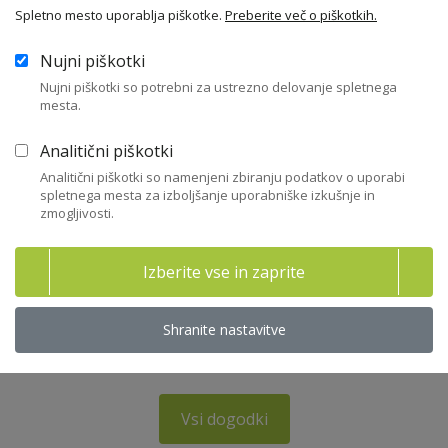
webinar - Moving to digital board
Spletno mesto uporablja piškotke.
Preberite več o piškotkih.
meetings, what does it mean and what is it
for?
Nujni piškotki
Nujni piškotki so potrebni za ustrezno delovanje spletnega
webinar
mesta.
17. 01. 2019
Analitični piškotki
Webinar
Analitični piškotki so namenjeni zbiranju podatkov o uporabi
spletnega mesta za izboljšanje uporabniške izkušnje in
zmogljivosti.
Nadzor nad finančnim poslovanjem družbe
Izberite vse in zaprite
Dom gospodarstva (GZS), Dimičeva 13, Ljubljana
31. 01. 2019
Shranite nastavitve
Seminar
Vsi dogodki