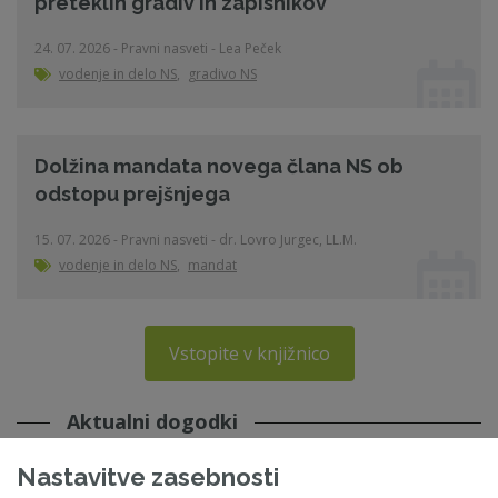
preteklih gradiv in zapisnikov
24. 07. 2026 - Pravni nasveti - Lea Peček
vodenje in delo NS
,
gradivo NS
Dolžina mandata novega člana NS ob
odstopu prejšnjega
15. 07. 2026 - Pravni nasveti - dr. Lovro Jurgec, LL.M.
vodenje in delo NS
,
mandat
Vstopite v knjižnico
Aktualni dogodki
Nastavitve zasebnosti