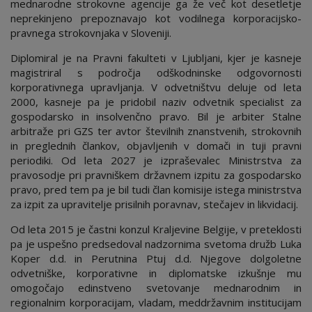
mednarodne strokovne agencije ga že več kot desetletje
neprekinjeno prepoznavajo kot vodilnega korporacijsko-
pravnega strokovnjaka v Sloveniji.
Diplomiral je na Pravni fakulteti v Ljubljani, kjer je kasneje
magistriral s področja odškodninske odgovornosti
korporativnega upravljanja. V odvetništvu deluje od leta
2000, kasneje pa je pridobil naziv odvetnik specialist za
gospodarsko in insolvenčno pravo. Bil je arbiter Stalne
arbitraže pri GZS ter avtor številnih znanstvenih, strokovnih
in preglednih člankov, objavljenih v domači in tuji pravni
periodiki. Od leta 2027 je izpraševalec Ministrstva za
pravosodje pri pravniškem državnem izpitu za gospodarsko
pravo, pred tem pa je bil tudi član komisije istega ministrstva
za izpit za upravitelje prisilnih poravnav, stečajev in likvidacij.
Od leta 2015 je častni konzul Kraljevine Belgije, v preteklosti
pa je uspešno predsedoval nadzornima svetoma družb Luka
Koper d.d. in Perutnina Ptuj d.d. Njegove dolgoletne
odvetniške, korporativne in diplomatske izkušnje mu
omogočajo edinstveno svetovanje mednarodnim in
regionalnim korporacijam, vladam, meddržavnim institucijam