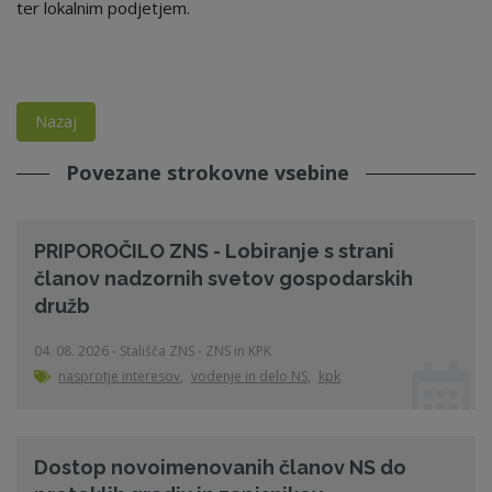
ter lokalnim podjetjem.
Nazaj
Povezane strokovne vsebine
PRIPOROČILO ZNS - Lobiranje s strani
članov nadzornih svetov gospodarskih
družb
04. 08. 2026 - Stališča ZNS - ZNS in KPK
nasprotje interesov
,
vodenje in delo NS
,
kpk
Dostop novoimenovanih članov NS do