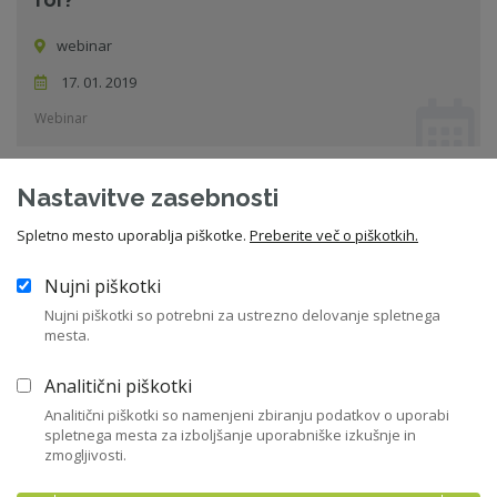
webinar
17. 01. 2019
Webinar
Nastavitve zasebnosti
Nadzor nad finančnim poslovanjem družbe
Spletno mesto uporablja piškotke.
Preberite več o piškotkih.
Dom gospodarstva (GZS), Dimičeva 13, Ljubljana
Nujni piškotki
31. 01. 2019
Nujni piškotki so potrebni za ustrezno delovanje spletnega
Seminar
mesta.
Analitični piškotki
Vsi dogodki
Analitični piškotki so namenjeni zbiranju podatkov o uporabi
spletnega mesta za izboljšanje uporabniške izkušnje in
zmogljivosti.