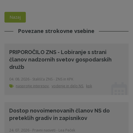
Nazaj
Povezane strokovne vsebine
PRIPOROČILO ZNS - Lobiranje s strani
članov nadzornih svetov gospodarskih
družb
04. 08. 2026 - Stališča ZNS - ZNS in KPK
nasprotje interesov
,
vodenje in delo NS
,
kpk
Dostop novoimenovanih članov NS do
preteklih gradiv in zapisnikov
24. 07. 2026 - Pravni nasveti - Lea Peček