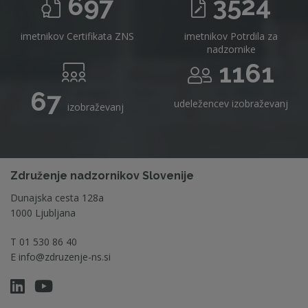
697
3524
imetnikov Certifikata ZNS
imetnikov Potrdila za
nadzornike
1161
67
udeležencev izobraževanj
izobraževanj
Združenje nadzornikov Slovenije
Dunajska cesta 128a
1000 Ljubljana
T
01 530 86 40
E
info@zdruzenje-ns.si