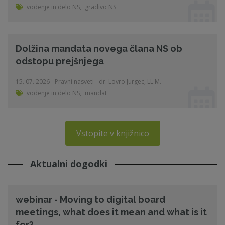
vodenje in delo NS
,
gradivo NS
Dolžina mandata novega člana NS ob
odstopu prejšnjega
15. 07. 2026 - Pravni nasveti - dr. Lovro Jurgec, LL.M.
vodenje in delo NS
,
mandat
Vstopite v knjižnico
Aktualni dogodki
webinar - Moving to digital board
meetings, what does it mean and what is it
for?