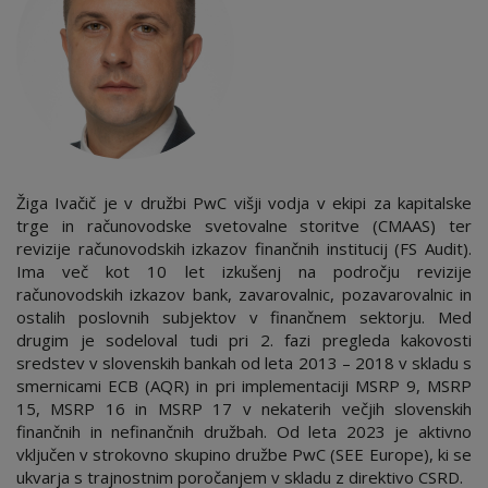
Žiga Ivačič je v družbi PwC višji vodja v ekipi za kapitalske
trge in računovodske svetovalne storitve (CMAAS) ter
revizije računovodskih izkazov finančnih institucij (FS Audit).
Ima več kot 10 let izkušenj na področju revizije
računovodskih izkazov bank, zavarovalnic, pozavarovalnic in
ostalih poslovnih subjektov v finančnem sektorju. Med
drugim je sodeloval tudi pri 2. fazi pregleda kakovosti
sredstev v slovenskih bankah od leta 2013 – 2018 v skladu s
smernicami ECB (AQR) in pri implementaciji MSRP 9, MSRP
15, MSRP 16 in MSRP 17 v nekaterih večjih slovenskih
finančnih in nefinančnih družbah. Od leta 2023 je aktivno
vključen v strokovno skupino družbe PwC (SEE Europe), ki se
ukvarja s trajnostnim poročanjem v skladu z direktivo CSRD.