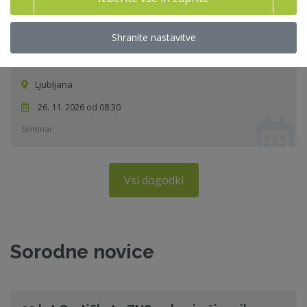
Izpit
Shranite nastavitve
Upravljanje skupin podjetij - 2026
Ljubljana
26. 11. 2026 od 08:30
Seminar
Vsi dogodki
Sorodne novice