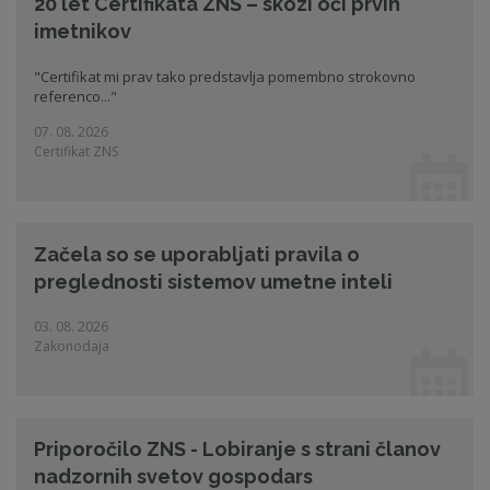
20 let Certifikata ZNS – skozi oči prvih
imetnikov
"Certifikat mi prav tako predstavlja pomembno strokovno
referenco..."
07. 08. 2026
Certifikat ZNS
Začela so se uporabljati pravila o
preglednosti sistemov umetne inteli
03. 08. 2026
Zakonodaja
Priporočilo ZNS - Lobiranje s strani članov
nadzornih svetov gospodars