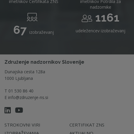
imetnikov Certifikata ZNS
imetnikov Potrdila za
nadzornike
1161
67
udeležencev izobraževanj
izobraževanj
Združenje nadzornikov Slovenije
Dunajska cesta 128a
1000 Ljubljana
T
01 530 86 40
E
info@zdruzenje-ns.si
STROKOVNI VIRI
CERTIFIKAT ZNS
IZOBRAŽEVANJA
AKTUALNO