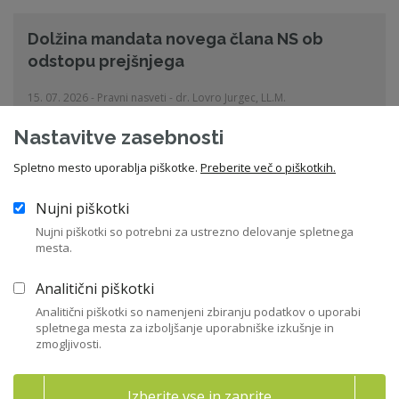
Dolžina mandata novega člana NS ob
odstopu prejšnjega
15. 07. 2026 - Pravni nasveti - dr. Lovro Jurgec, LL.M.
vodenje in delo NS
,
mandat
Nastavitve zasebnosti
Spletno mesto uporablja piškotke.
Preberite več o piškotkih.
Vstopite v knjižnico
Nujni piškotki
Nujni piškotki so potrebni za ustrezno delovanje spletnega
Aktualni dogodki
mesta.
Analitični piškotki
Izpit za pridobitev Certifikata ZNS
Analitični piškotki so namenjeni zbiranju podatkov o uporabi
spletnega mesta za izboljšanje uporabniške izkušnje in
Ljubljana
zmogljivosti.
01. 12. 2026 od 09:00
Izberite vse in zaprite