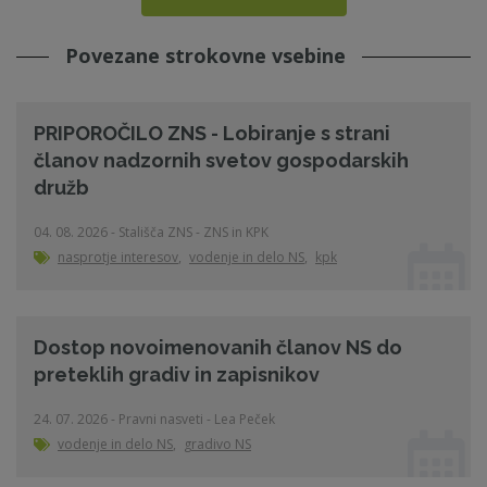
Povezane strokovne vsebine
PRIPOROČILO ZNS - Lobiranje s strani
članov nadzornih svetov gospodarskih
družb
04. 08. 2026 - Stališča ZNS - ZNS in KPK
nasprotje interesov
,
vodenje in delo NS
,
kpk
Dostop novoimenovanih članov NS do
preteklih gradiv in zapisnikov
24. 07. 2026 - Pravni nasveti - Lea Peček
vodenje in delo NS
,
gradivo NS