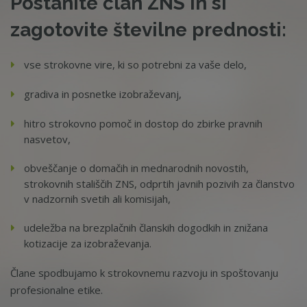
Postanite član ZNS in si
zagotovite številne prednosti:
vse strokovne vire, ki so potrebni za vaše delo,
gradiva in posnetke izobraževanj,
hitro strokovno pomoč in dostop do zbirke pravnih
nasvetov,
obveščanje o domačih in mednarodnih novostih,
strokovnih stališčih ZNS, odprtih javnih pozivih za članstvo
v nadzornih svetih ali komisijah,
udeležba na brezplačnih članskih dogodkih in znižana
kotizacije za izobraževanja.
Člane spodbujamo k strokovnemu razvoju in spoštovanju
profesionalne etike.