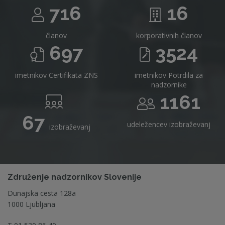
716
16
članov
korporativnih članov
697
3524
imetnikov Certifikata ZNS
imetnikov Potrdila za
nadzornike
1161
67
udeležencev izobraževanj
izobraževanj
Združenje nadzornikov Slovenije
Dunajska cesta 128a
1000 Ljubljana