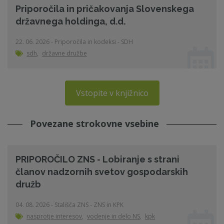
Priporočila in pričakovanja Slovenskega
državnega holdinga, d.d.
22. 06. 2026 - Priporočila in kodeksi - SDH
sdh
,
državne družbe
Vstopite v knjižnico
Povezane strokovne vsebine
PRIPOROČILO ZNS - Lobiranje s strani
članov nadzornih svetov gospodarskih
družb
04. 08. 2026 - Stališča ZNS - ZNS in KPK
nasprotje interesov
,
vodenje in delo NS
,
kpk