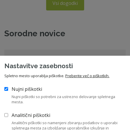
Vsi dogodki
Sorodne novice
Začela so se uporabljati pravila o
Nastavitve zasebnosti
preglednosti sistemov umetne inteli
Spletno mesto uporablja piškotke.
Preberite več o piškotkih.
03. 08. 2026
Zakonodaja
Nujni piškotki
Nujni piškotki so potrebni za ustrezno delovanje spletnega
mesta.
Priporočilo ZNS - Lobiranje s strani članov
Analitični piškotki
nadzornih svetov gospodars
Analitični piškotki so namenjeni zbiranju podatkov o uporabi
spletnega mesta za izboljšanje uporabniške izkušnje in
04. 08. 2026