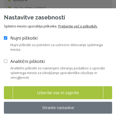
26. 11. 2026 od 08:30
Nastavitve zasebnosti
Seminar
Spletno mesto uporablja piškotke.
Preberite več o piškotkih.
Vsi dogodki
Nujni piškotki
Nujni piškotki so potrebni za ustrezno delovanje spletnega
mesta.
Analitični piškotki
Sorodne novice
Analitični piškotki so namenjeni zbiranju podatkov o uporabi
spletnega mesta za izboljšanje uporabniške izkušnje in
zmogljivosti.
Začela so se uporabljati pravila o
preglednosti sistemov umetne inteli
Izberite vse in zaprite
03. 08. 2026
Zakonodaja
Shranite nastavitve