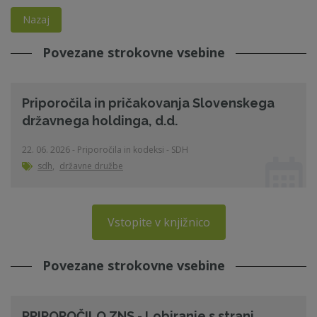
Nazaj
Povezane strokovne vsebine
Priporočila in pričakovanja Slovenskega
državnega holdinga, d.d.
22. 06. 2026 - Priporočila in kodeksi - SDH
sdh
,
državne družbe
Vstopite v knjižnico
Povezane strokovne vsebine
PRIPOROČILO ZNS - Lobiranje s strani