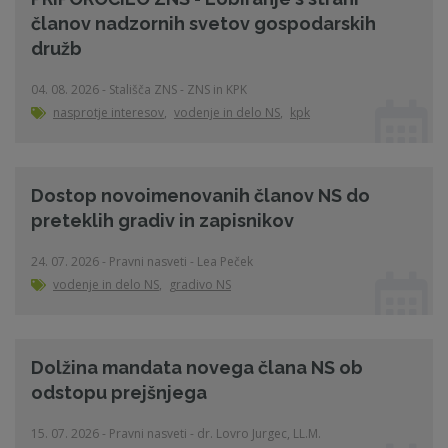
članov nadzornih svetov gospodarskih
družb
04. 08. 2026 - Stališča ZNS - ZNS in KPK
nasprotje interesov
,
vodenje in delo NS
,
kpk
Dostop novoimenovanih članov NS do
preteklih gradiv in zapisnikov
24. 07. 2026 - Pravni nasveti - Lea Peček
vodenje in delo NS
,
gradivo NS
Dolžina mandata novega člana NS ob
odstopu prejšnjega
15. 07. 2026 - Pravni nasveti - dr. Lovro Jurgec, LL.M.