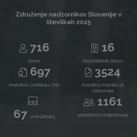
Združenje nadzornikov Slovenije v
številkah 2025
716
16
članov
korporativnih članov
697
3524
imetnikov Certifikata ZNS
imetnikov Potrdila za
nadzornike
1161
67
udeležencev izobraževanj
izobraževanj