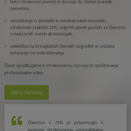
hitro strokovno pomoč in dostop do zbirke pravnih
nasvetov,
obveščanje o domačih in mednarodnih novostih,
strokovnih stališčih ZNS, odprtih javnih pozivih za članstvo
v nadzornih svetih ali komisijah,
udeležba na brezplačnih članskih dogodkih in znižana
kotizacije za izobraževanja.
Člane spodbujamo k strokovnemu razvoju in spoštovanju
profesionalne etike.
Več o članstvu
Članstvo v ZNS je pripomoglo k
mojemu strokovnemu usposabljanju