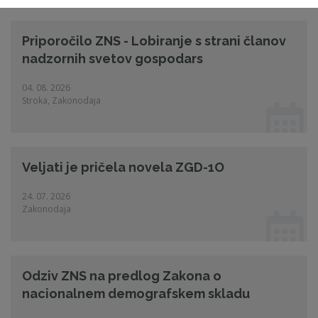
Priporočilo ZNS - Lobiranje s strani članov
nadzornih svetov gospodars
04. 08. 2026
Stroka, Zakonodaja
Veljati je pričela novela ZGD-1O
24. 07. 2026
Zakonodaja
Odziv ZNS na predlog Zakona o
nacionalnem demografskem skladu