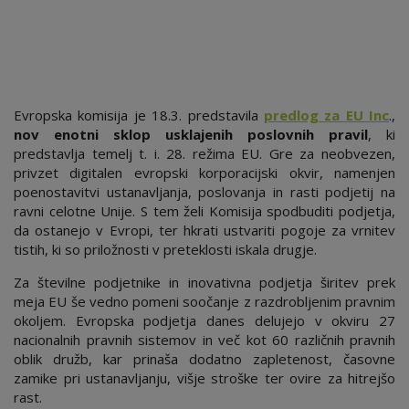
Evropska komisija je 18.3. predstavila
predlog za EU Inc
.,
nov enotni sklop usklajenih poslovnih pravil
, ki
predstavlja temelj t. i. 28. režima EU. Gre za neobvezen,
privzet digitalen evropski korporacijski okvir, namenjen
poenostavitvi ustanavljanja, poslovanja in rasti podjetij na
ravni celotne Unije. S tem želi Komisija spodbuditi podjetja,
da ostanejo v Evropi, ter hkrati ustvariti pogoje za vrnitev
tistih, ki so priložnosti v preteklosti iskala drugje.
Za številne podjetnike in inovativna podjetja širitev prek
meja EU še vedno pomeni soočanje z razdrobljenim pravnim
okoljem. Evropska podjetja danes delujejo v okviru 27
nacionalnih pravnih sistemov in več kot 60 različnih pravnih
oblik družb, kar prinaša dodatno zapletenost, časovne
zamike pri ustanavljanju, višje stroške ter ovire za hitrejšo
rast.