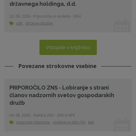
državnega holdinga, d.d.
22. 06. 2026 - Priporočila in kodeksi - SDH
sdh
,
državne družbe
Vstopite v knjižnico
Povezane strokovne vsebine
PRIPOROČILO ZNS - Lobiranje s strani
članov nadzornih svetov gospodarskih
družb
04. 08. 2026 - Stališča ZNS - ZNS in KPK
nasprotje interesov
,
vodenje in delo NS
,
kpk