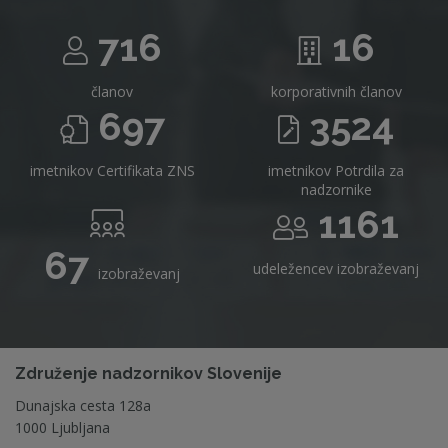
716
16
članov
korporativnih članov
697
3524
imetnikov Certifikata ZNS
imetnikov Potrdila za
nadzornike
1161
67
udeležencev izobraževanj
izobraževanj
Združenje nadzornikov Slovenije
Dunajska cesta 128a
1000 Ljubljana