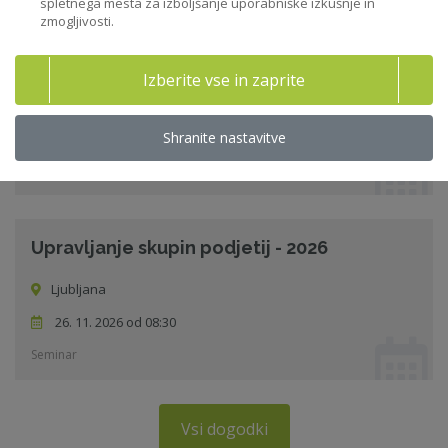
spletnega mesta za izboljšanje uporabniške izkušnje in
zmogljivosti.
Izpit za pridobitev Certifikata ZNS
Izberite vse in zaprite
Ljubljana
01. 12. 2026 od 09:00
Shranite nastavitve
Izpit
Upravljanje skupin podjetij - 2026
Ljubljana
26. 11. 2026 od 08:30
Seminar
Vsi dogodki