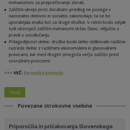
mehanizmov za preprečevanje zlorab.
Zaščitni ukrepi proti zlorabam: predlog ne posega v
nacionalno delovno in socialno zakonodajo; ta se bo
uporabljala enako kot za druge družbe. V celoti bodo veljali
tudi obstoječi zaščitni mehanizmi držav članic, vključno s
pravili o soodločanju.
Prilagodljivost delnic: družbe bodo lahko oblikovale različne
razrede delnic z različnimi ekonomskimi in glasovalnimi
pravicami, kar med drugim omogoča večjo zaščito pred
sovražnimi prevzemi.
>>>
VEČ:
Evropska komisija
Nazaj
Povezane strokovne vsebine
Priporočila in pričakovanja Slovenskega