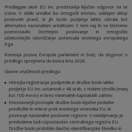
Predlagani okvir EU Inc. predstavlja ključen odgovor na te
izzive. V obliki uredbe bo omogočil enoten, usklajen sklop
poslovnih pravil, ki jih bodo podjetja lahko izbrala kot
alternativo nacionalnim ureditvam. S tem naj bi se bistveno
poenostavilo čezmejno poslovanje in omogočilo
učinkovitejše izkoriščanje potenciala enotnega evropskega
trga.
Komisija poziva Evropski parlament in Svet, da dogovor o
predlogu sprejmeta do konca leta 2026.
Glavne značilnosti predloga:
Hitrejša registracija: podjetniki in družbe bodo lahko
podjetje EU Inc. ustanovili v 48 urah, z nizkimi stroški (manj
kot 100 evrov) in brez minimalnih kapitalskih zahtev.
Enostavnejši postopki: družbe bodo ključne podatke
predložile le enkrat prek enotnega vmesnika EU, ki
povezuje nacionalne poslovne registre. V nadaljevanju je
predvidena tudi vzpostavitev centralnega registra EU.
Družbe bodo pridobile davčno identifikacijsko številko in