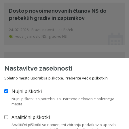
Dostop novoimenovanih članov NS do
preteklih gradiv in zapisnikov
24. 07. 2026 - Pravni nasveti - Lea Peček
vodenje in delo NS
,
gradivo NS
Dolžina mandata novega člana NS ob
odstopu prejšnjega
Nastavitve zasebnosti
Spletno mesto uporablja piškotke.
Preberite več o piškotkih.
15. 07. 2026 - Pravni nasveti - dr. Lovro Jurgec, LL.M.
vodenje in delo NS
,
mandat
Nujni piškotki
Nujni piškotki so potrebni za ustrezno delovanje spletnega
mesta.
Vstopite v knjižnico
Analitični piškotki
Analitični piškotki so namenjeni zbiranju podatkov o uporabi
Aktualni dogodki