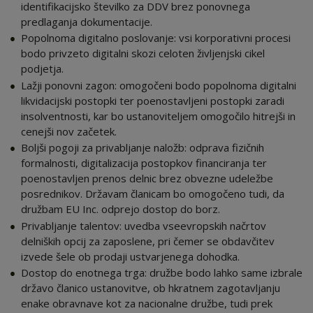
identifikacijsko številko za DDV brez ponovnega
predlaganja dokumentacije.
Popolnoma digitalno poslovanje: vsi korporativni procesi
bodo privzeto digitalni skozi celoten življenjski cikel
podjetja.
Lažji ponovni zagon: omogočeni bodo popolnoma digitalni
likvidacijski postopki ter poenostavljeni postopki zaradi
insolventnosti, kar bo ustanoviteljem omogočilo hitrejši in
cenejši nov začetek.
Boljši pogoji za privabljanje naložb: odprava fizičnih
formalnosti, digitalizacija postopkov financiranja ter
poenostavljen prenos delnic brez obvezne udeležbe
posrednikov. Državam članicam bo omogočeno tudi, da
družbam EU Inc. odprejo dostop do borz.
Privabljanje talentov: uvedba vseevropskih načrtov
delniških opcij za zaposlene, pri čemer se obdavčitev
izvede šele ob prodaji ustvarjenega dohodka.
Dostop do enotnega trga: družbe bodo lahko same izbrale
državo članico ustanovitve, ob hkratnem zagotavljanju
enake obravnave kot za nacionalne družbe, tudi prek