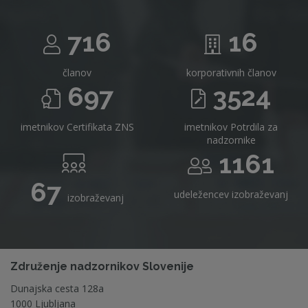
716
16
članov
korporativnih članov
697
3524
imetnikov Certifikata ZNS
imetnikov Potrdila za
nadzornike
1161
67
udeležencev izobraževanj
izobraževanj
Združenje nadzornikov Slovenije
Dunajska cesta 128a
1000 Ljubljana