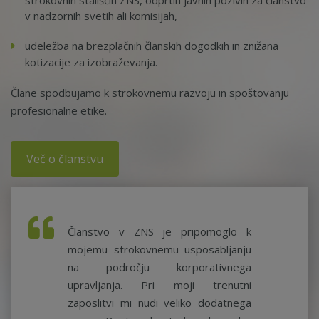
strokovnih stališčih ZNS, odprtih javnih pozivih za članstvo
v nadzornih svetih ali komisijah,
udeležba na brezplačnih članskih dogodkih in znižana
kotizacije za izobraževanja.
Člane spodbujamo k strokovnemu razvoju in spoštovanju
profesionalne etike.
Več o članstvu
Članstvo v ZNS je pripomoglo k
mojemu strokovnemu usposabljanju
na področju korporativnega
upravljanja. Pri moji trenutni
zaposlitvi mi nudi veliko dodatnega