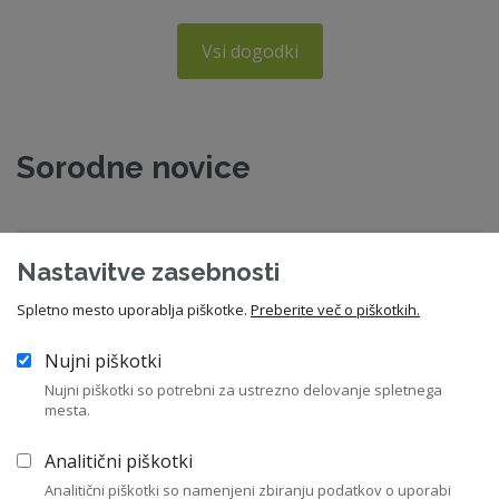
Vsi dogodki
Sorodne novice
Začela so se uporabljati pravila o
Nastavitve zasebnosti
preglednosti sistemov umetne inteli
Spletno mesto uporablja piškotke.
Preberite več o piškotkih.
03. 08. 2026
Zakonodaja
Nujni piškotki
Nujni piškotki so potrebni za ustrezno delovanje spletnega
mesta.
Priporočilo ZNS - Lobiranje s strani članov
Analitični piškotki
nadzornih svetov gospodars
Analitični piškotki so namenjeni zbiranju podatkov o uporabi