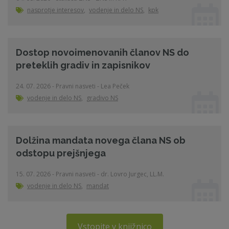
nasprotje interesov
,
vodenje in delo NS
,
kpk
Dostop novoimenovanih članov NS do
preteklih gradiv in zapisnikov
24. 07. 2026 - Pravni nasveti - Lea Peček
vodenje in delo NS
,
gradivo NS
Dolžina mandata novega člana NS ob
odstopu prejšnjega
15. 07. 2026 - Pravni nasveti - dr. Lovro Jurgec, LL.M.
vodenje in delo NS
,
mandat
Vstopite v knjižnico