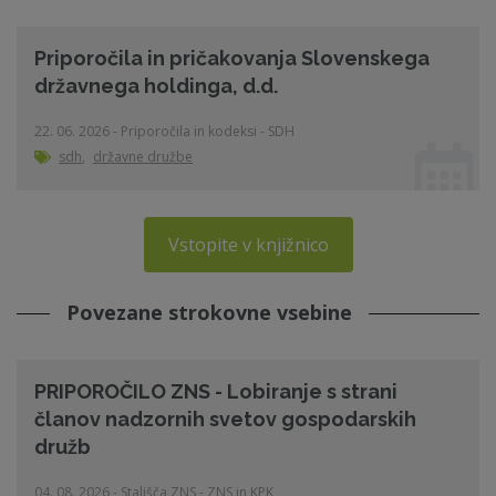
Priporočila in pričakovanja Slovenskega
državnega holdinga, d.d.
22. 06. 2026 - Priporočila in kodeksi - SDH
sdh
,
državne družbe
Vstopite v knjižnico
Povezane strokovne vsebine
PRIPOROČILO ZNS - Lobiranje s strani
članov nadzornih svetov gospodarskih
družb
04. 08. 2026 - Stališča ZNS - ZNS in KPK