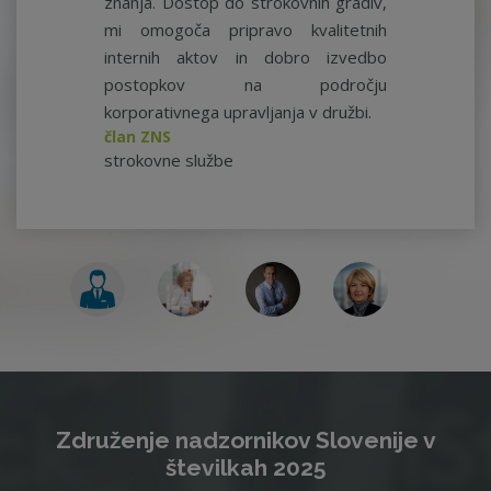
znanja. Dostop do strokovnih gradiv,
mi omogoča pripravo kvalitetnih
internih aktov in dobro izvedbo
postopkov na področju
korporativnega upravljanja v družbi.
član ZNS
strokovne službe
Združenje nadzornikov Slovenije v
številkah 2025