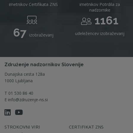
imetnikov Certifikata ZNS
imetnikov Potrdila za
nadzornike
1161
67
udeležencev izobraževanj
izobraževanj
Združenje nadzornikov Slovenije
Dunajska cesta 128a
1000 Ljubljana
T
01 530 86 40
E
info@zdruzenje-ns.si
STROKOVNI VIRI
CERTIFIKAT ZNS