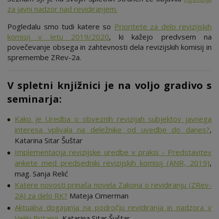
za javni nadzor nad revidiranjem.
Pogledalu smo tudi katere so
Prioritete za delo revizijskih
komisij v letu 2019/2020
, ki kažejo predvsem na
povečevanje obsega in zahtevnosti dela revizijskih komisij in
spremembe ZRev-2a.
V spletni knjižnici je na voljo gradivo s
seminarja:
Kako je Uredba o obveznih revizijah subjektov javnega
interesa vplivala na deležnike od uvedbe do danes?
,
Katarina Sitar Šuštar
Implementacija revizijske uredbe v praksi - Predstavitev
ankete med predsedniki revizijskih komisij (ANR, 2019)
,
mag. Sanja Relić
Katere novosti prinaša novela Zakona o revidiranju (ZRev-
2A) za delo RK?
Mateja Cimerman
Aktualna dogajanja na področju revidiranja in nadzora v
Veliki Britaniji
, Katarina Sitar Šuštar