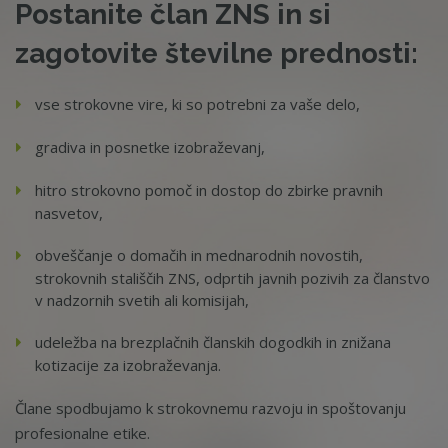
Postanite član ZNS in si
zagotovite številne prednosti:
vse strokovne vire, ki so potrebni za vaše delo,
gradiva in posnetke izobraževanj,
hitro strokovno pomoč in dostop do zbirke pravnih
nasvetov,
obveščanje o domačih in mednarodnih novostih,
strokovnih stališčih ZNS, odprtih javnih pozivih za članstvo
v nadzornih svetih ali komisijah,
udeležba na brezplačnih članskih dogodkih in znižana
kotizacije za izobraževanja.
Člane spodbujamo k strokovnemu razvoju in spoštovanju
profesionalne etike.