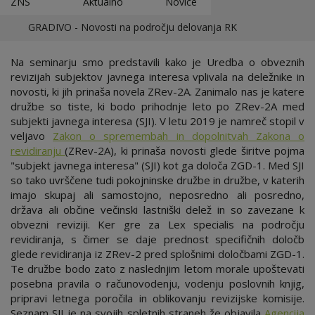
ZNS
Aktualno
Novice
GRADIVO - Novosti na področju delovanja RK
Na seminarju smo predstavili kako je Uredba o obveznih
revizijah subjektov javnega interesa vplivala na deležnike in
novosti, ki jih prinaša novela ZRev-2A. Zanimalo nas je katere
družbe so tiste, ki bodo prihodnje leto po ZRev-2A med
subjekti javnega interesa (SJI). V letu 2019 je namreč stopil v
veljavo
Zakon o spremembah in dopolnitvah Zakona o
revidiranju
(ZRev-2A), ki prinaša novosti glede širitve pojma
"subjekt javnega interesa" (SJI) kot ga določa ZGD-1. Med SJI
so tako uvrščene tudi pokojninske družbe in družbe, v katerih
imajo skupaj ali samostojno, neposredno ali posredno,
država ali občine večinski lastniški delež in so zavezane k
obvezni reviziji. Ker gre za Lex specialis na področju
revidiranja, s čimer se daje prednost specifičnih določb
glede revidiranja iz ZRev-2 pred splošnimi določbami ZGD-1.
Te družbe bodo zato z naslednjim letom morale upoštevati
posebna pravila o računovodenju, vodenju poslovnih knjig,
pripravi letnega poročila in oblikovanju revizijske komisije.
Seznam SJI je na svojih spletnih straneh že objavila
Agencija