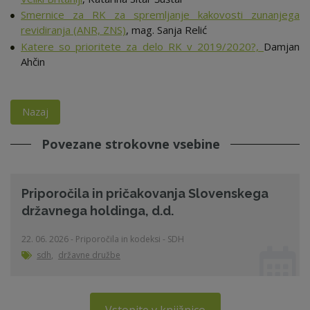
Smernice za RK za spremljanje kakovosti zunanjega
revidiranja (ANR, ZNS)
, mag. Sanja Relić
Katere so prioritete za delo RK v 2019/2020?,
Damjan
Ahčin
Nazaj
Povezane strokovne vsebine
Priporočila in pričakovanja Slovenskega
državnega holdinga, d.d.
22. 06. 2026 - Priporočila in kodeksi - SDH
sdh
,
državne družbe
Vstopite v knjižnico