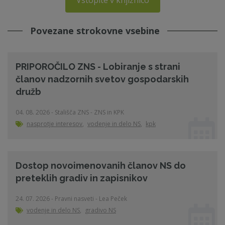
Povezane strokovne vsebine
PRIPOROČILO ZNS - Lobiranje s strani
članov nadzornih svetov gospodarskih
družb
04. 08. 2026 - Stališča ZNS - ZNS in KPK
nasprotje interesov
,
vodenje in delo NS
,
kpk
Dostop novoimenovanih članov NS do
preteklih gradiv in zapisnikov
24. 07. 2026 - Pravni nasveti - Lea Peček
vodenje in delo NS
,
gradivo NS