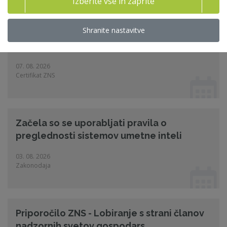
Izberite vse in zaprite
20 let Certifikata ZNS – skozi oči prvih
imetnikov
Shranite nastavitve
"Certifikat mi prav tako predstavlja pomembno strokovno
referenco..."
07. 08. 2026
Certifikat ZNS
Začela so se uporabljati pravila o
preglednosti sistemov umetne inteli
03. 08. 2026
Zakonodaja
Priporočilo ZNS - Lobiranje s strani članov
nadzornih svetov gospodars