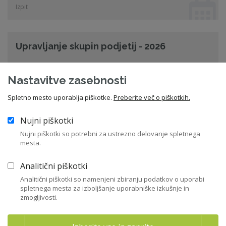
Izpit
Upravljanje skupin podjetij - 2026
Ljubljana
Nastavitve zasebnosti
26. 11. 2026 od 08:30
Spletno mesto uporablja piškotke.
Preberite več o piškotkih.
Seminar
Nujni piškotki
Nujni piškotki so potrebni za ustrezno delovanje spletnega
Vsi dogodki
mesta.
Analitični piškotki
Analitični piškotki so namenjeni zbiranju podatkov o uporabi
Sorodne novice
spletnega mesta za izboljšanje uporabniške izkušnje in
zmogljivosti.