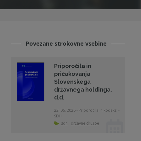
Povezane strokovne vsebine
Priporočila in
pričakovanja
Slovenskega
državnega holdinga,
d.d.
22. 06. 2026 - Priporočila in kodeksi -
SDH
sdh
,
državne družbe