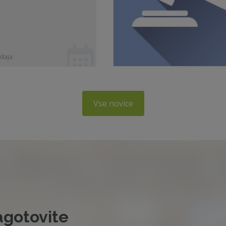
daja
Vse novice
agotovite