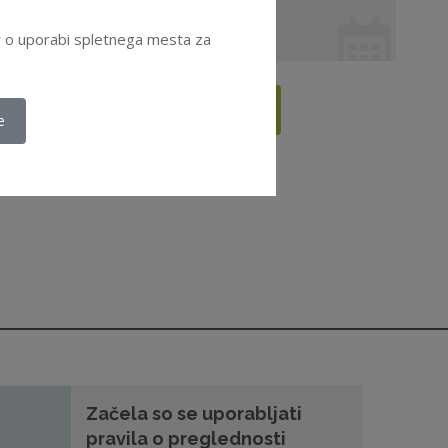
26. 11. 2026 od 08:30
Seminar
ov o uporabi spletnega mesta za
Vsi dogodki
e
Začela so se uporabljati
pravila o preglednosti