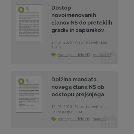
Dostop
novoimenovanih
članov NS do preteklih
gradiv in zapisnikov
24. 07. 2026 - Pravni nasveti - Lea
Peček
vodenje in delo NS
,
gradivo NS
Dolžina mandata
novega člana NS ob
odstopu prejšnjega
15. 07. 2026 - Pravni nasveti - dr.
Lovro Jurgec, LL.M.
vodenje in delo NS
,
mandat