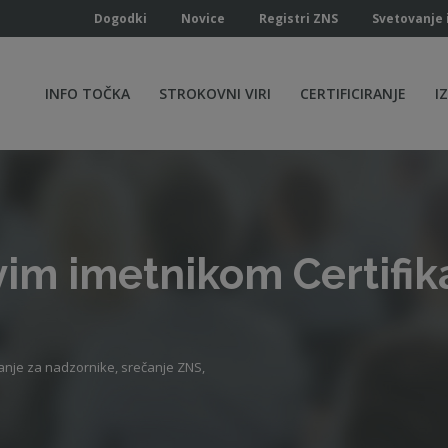
Dogodki
Novice
Registri ZNS
Svetovanje 
INFO TOČKA
STROKOVNI VIRI
CERTIFICIRANJE
I
vim imetnikom Certifi
vanje za nadzornike, srečanje ZNS,