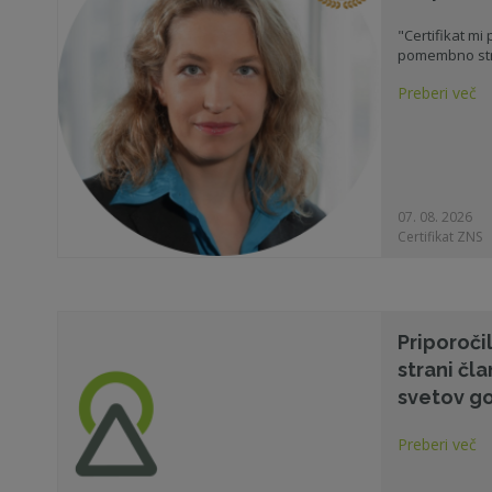
"Certifikat mi
pomembno str
Preberi več
07. 08. 2026
Certifikat ZNS
Priporoči
strani čl
svetov g
Preberi več