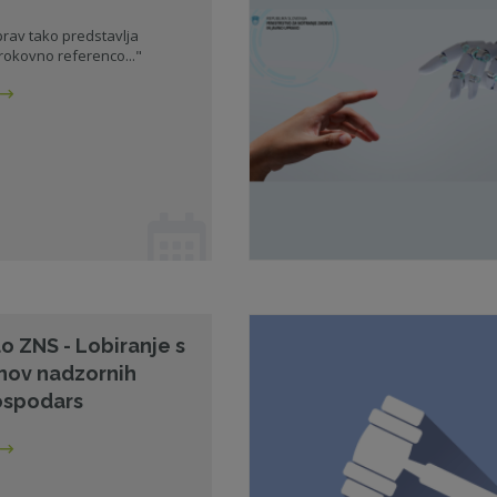
 prav tako predstavlja
okovno referenco..."
lo ZNS - Lobiranje s
anov nadzornih
ospodars