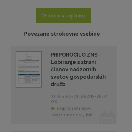
Vstopite v knjižnico
Povezane strokovne vsebine
PRIPOROČILO ZNS -
Lobiranje s strani
članov nadzornih
svetov gospodarskih
družb
04. 08. 2026 - Stališča ZNS - ZNS in
KPK
nasprotje interesov
,
vodenje in delo NS
,
kpk