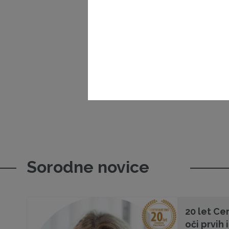
Sorodne novice
20 let Cer
oči prvih