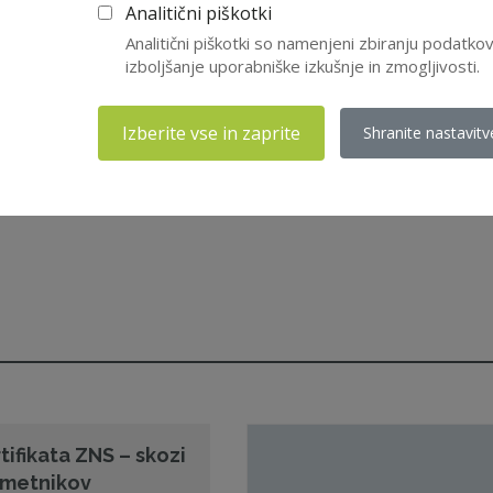
Analitični piškotki
Analitični piškotki so namenjeni zbiranju podatk
izboljšanje uporabniške izkušnje in zmogljivosti.
Izberite vse in zaprite
Shranite nastavitv
tifikata ZNS – skozi
 imetnikov