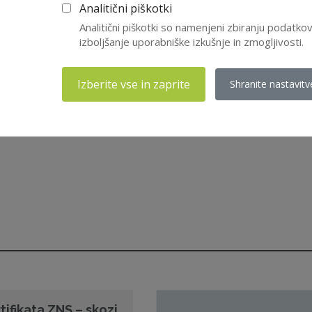
Analitični piškotki
Analitični piškotki so namenjeni zbiranju podatk
izboljšanje uporabniške izkušnje in zmogljivosti.
Izberite vse in zaprite
Shranite nastavitv
tifikata ZNS – skozi