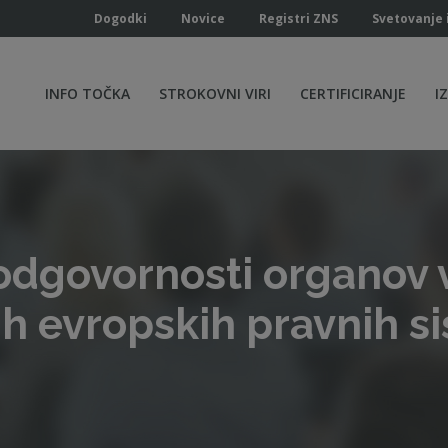
Dogodki
Novice
Registri ZNS
Svetovanje 
INFO TOČKA
STROKOVNI VIRI
CERTIFICIRANJE
I
odgovornosti organov 
nih evropskih pravnih s