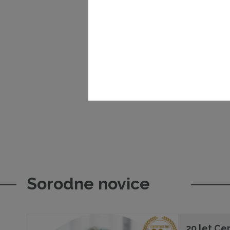
Sorodne novice
20 let Cer