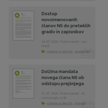
Dostop
novoimenovanih
članov NS do preteklih
gradiv in zapisnikov
24. 07. 2026 - Pravni nasveti - Lea
Peček
vodenje in delo NS
,
gradivo NS
Dolžina mandata
novega člana NS ob
odstopu prejšnjega
15. 07. 2026 - Pravni nasveti - dr.
Lovro Jurgec, LL.M.
vodenje in delo NS
,
mandat