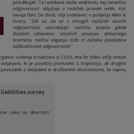
jurisdikcijah. Ta raziskava skuša analizirati, kaj natančno
odgovornost vključuje v različnih pravnih redih. Kot
navaja Bart De Bock, višji sodelavec v podjetju Allen &
Overy: "
Zdi se, da se v mnogih različnih okvirih
odgovornosti uporabljajo različna pravila glede
škodnih zahtevkov, vzročnih povezav, dokaznega
bremena, načina vlaganja tožb in začetka postopkov
odškodninske odgovornosti.
"
rganov vodenja in nadzora iz CS3D, ima še toliko večji smisel
pravljanjem, ki je posebej povezano s trajnostjo, ali drugimi
 povezanih z okoljskimi in družbenimi obveznostmi, še naprej
liabilities survey
se rules on directors'