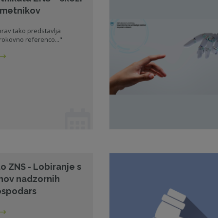
 imetnikov
 prav tako predstavlja
okovno referenco..."
lo ZNS - Lobiranje s
anov nadzornih
ospodars