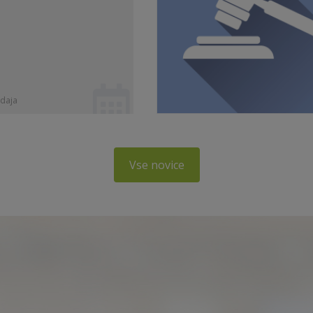
daja
Vse novice