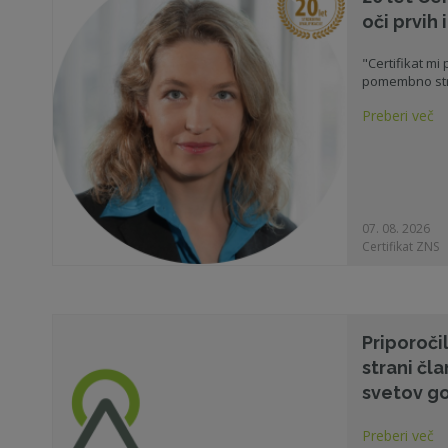
oči prvih
"Certifikat mi
pomembno str
Preberi več
07. 08. 2026
Certifikat ZNS
Priporoči
strani čl
svetov g
Preberi več