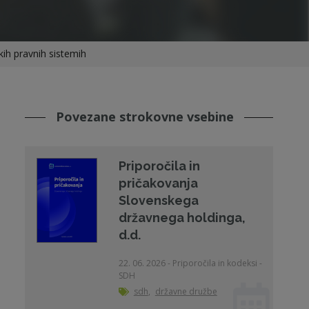
ih pravnih sistemih
Povezane strokovne vsebine
Priporočila in
pričakovanja
Slovenskega
državnega holdinga,
d.d.
22. 06. 2026 - Priporočila in kodeksi -
SDH
sdh
,
državne družbe