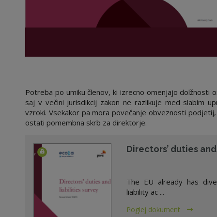
Potreba po umiku členov, ki izrecno omenjajo dolžnosti o
saj v večini jurisdikcij zakon ne razlikuje med slabim u
vzroki. Vsekakor pa mora povečanje obveznosti podjetij,
ostati pomembna skrb za direktorje.
Directors’ duties and 
The EU already has diver
liability ac ...
Poglej dokument