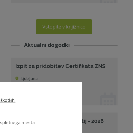
Vstopite v knjižnico
Aktualni dogodki
Izpit za pridobitev Certifikata ZNS
Ljubljana
01. 12. 2026 od 09:00
Izpit
škotkih.
Upravljanje skupin podjetij - 2026
e spletnega mesta.