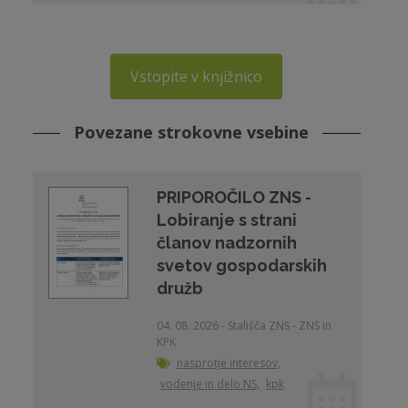
Vstopite v knjižnico
Povezane strokovne vsebine
PRIPOROČILO ZNS -
Lobiranje s strani
članov nadzornih
svetov gospodarskih
družb
04. 08. 2026 - Stališča ZNS - ZNS in
KPK
nasprotje interesov
,
vodenje in delo NS
,
kpk