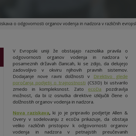
skava o odgovornosti organov vodenja in nadzora v različnih evropsk
V Evropski uniji že obstajajo raznolika pravila o
odgovornosti organov vodenja in nadzora v
posameznih državah članicah, ki se zdijo, da delujejo
zadovoljivo v okviru njihovih pravnih sistemov.
Dodajanje nove ravni dolžnosti v
Direktivo glede
poročanja podjetij o trajnostnosti
(CS3D) bi ustvarilo
zmedo in kompleksnost. Zato
ecoDa
pozdravlja
možnost, da bi iz osnutka direktive izključili člene o
dolžnostih organov vodenja in nadzora.
Nova raziskava
,
ki jo je pripravilo podjetje Allen &
Overy v sodelovanju z ecoDa prikazuje, da obstaja
veliko različnih pristopov k odgovornosti organov
vodenja in nadzora v petnajstih preučevanih