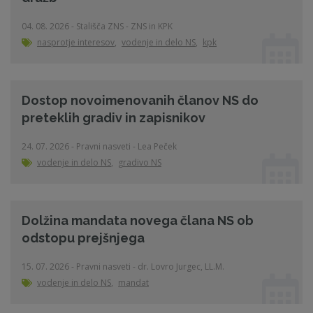
04. 08. 2026 - Stališča ZNS - ZNS in KPK
nasprotje interesov
,
vodenje in delo NS
,
kpk
Dostop novoimenovanih članov NS do
preteklih gradiv in zapisnikov
24. 07. 2026 - Pravni nasveti - Lea Peček
vodenje in delo NS
,
gradivo NS
Dolžina mandata novega člana NS ob
odstopu prejšnjega
15. 07. 2026 - Pravni nasveti - dr. Lovro Jurgec, LL.M.
vodenje in delo NS
,
mandat