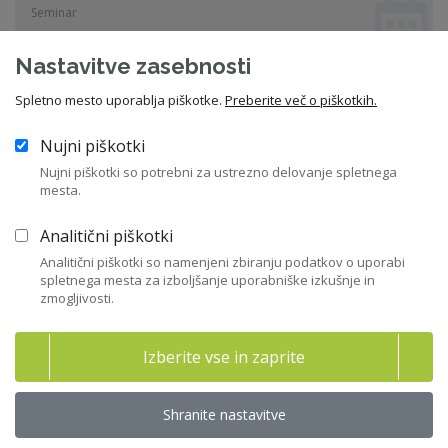
Seminar
Nastavitve zasebnosti
Vsi dogodki
Spletno mesto uporablja piškotke.
Preberite več o piškotkih.
Nujni piškotki
Nujni piškotki so potrebni za ustrezno delovanje spletnega
Sorodne novice
mesta.
Analitični piškotki
Analitični piškotki so namenjeni zbiranju podatkov o uporabi
20 let Certifikata ZNS – skozi oči prvih
spletnega mesta za izboljšanje uporabniške izkušnje in
zmogljivosti.
imetnikov
"Certifikat mi prav tako predstavlja pomembno strokovno
Izberite vse in zaprite
referenco..."
07. 08. 2026
Certifikat ZNS
Shranite nastavitve