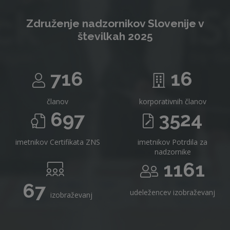
Združenje nadzornikov Slovenije v
številkah 2025
716
16
članov
korporativnih članov
697
3524
imetnikov Certifikata ZNS
imetnikov Potrdila za
nadzornike
1161
67
udeležencev izobraževanj
izobraževanj