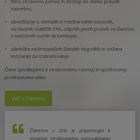
hitro strokovno pomoč in dostop do zbirke pravnih
nasvetov,
obveščanje o domačih in mednarodnih novostih,
strokovnih stališčih ZNS, odprtih javnih pozivih za članstvo
v nadzornih svetih ali komisijah,
udeležba na brezplačnih članskih dogodkih in znižana
kotizacije za izobraževanja.
Člane spodbujamo k strokovnemu razvoju in spoštovanju
profesionalne etike.
Več o članstvu
Članstvo v ZNS je pripomoglo k
mojemu strokovnemu usposabljanju