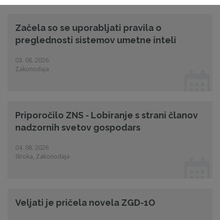
Začela so se uporabljati pravila o
preglednosti sistemov umetne inteli
03. 08. 2026
Zakonodaja
Priporočilo ZNS - Lobiranje s strani članov
nadzornih svetov gospodars
04. 08. 2026
Stroka, Zakonodaja
Veljati je pričela novela ZGD-1O