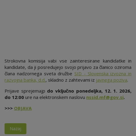
Strokovna komisija vabi vse zainteresirane kandidatke in
kandidate, da ji posredujejo svojo prijavo za članico oziroma
člana nadzornega sveta družbe
SID - Slovenska izvozna in
razvojna banka, d.d.
, skladno z zahtevami iz
javnega poziva
.
Prijave sprejemajp
do vključno ponedeljka, 12. 1. 2026,
do 12:00
ure na elektronskem naslovu
nssid.mf@gov.si
.
>>>
OBJAVA
Nazaj