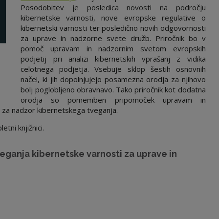
Posodobitev je posledica novosti na področju
kibernetske varnosti, nove evropske regulative o
kibernetski varnosti ter posledično novih odgovornosti
za uprave in nadzorne svete družb. Priročnik bo v
pomoč upravam in nadzornim svetom evropskih
podjetij pri analizi kibernetskih vprašanj z vidika
celotnega podjetja. Vsebuje sklop šestih osnovnih
načel, ki jih dopolnjujejo posamezna orodja za njihovo
bolj poglobljeno obravnavo. Tako priročnik kot dodatna
orodja so pomemben pripomoček upravam in
i za nadzor kibernetskega tveganja.
tni knjižnici.
ganja kibernetske varnosti za uprave in