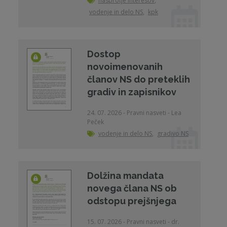
nasprotje interesov
,
vodenje in delo NS
,
kpk
Dostop
novoimenovanih
članov NS do preteklih
gradiv in zapisnikov
24. 07. 2026 - Pravni nasveti - Lea
Peček
vodenje in delo NS
,
gradivo NS
Dolžina mandata
novega člana NS ob
odstopu prejšnjega
15. 07. 2026 - Pravni nasveti - dr.