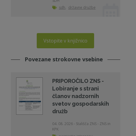
SDH
sdh
,
državne družbe
Vstopite v knjižnico
Povezane strokovne vsebine
PRIPOROČILO ZNS -
Lobiranje s strani
članov nadzornih
svetov gospodarskih
družb
04. 08. 2026 - Stališča ZNS - ZNS in
KPK