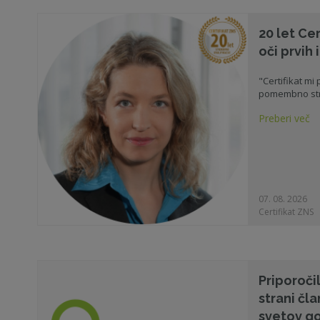
20 let Cer
oči prvih
"Certifikat mi
pomembno str
Preberi več
07. 08. 2026
Certifikat ZNS
Priporoči
strani čl
svetov g