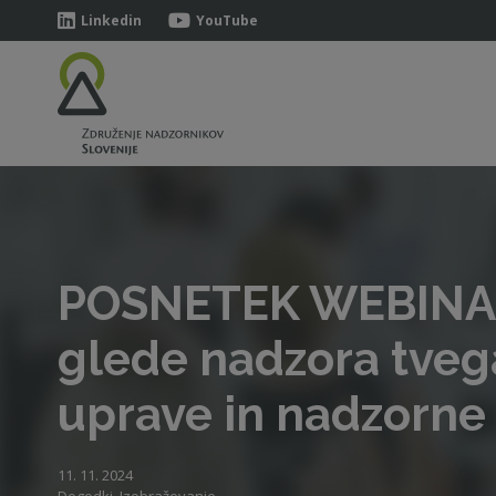
Linkedin
YouTube
POSNETEK WEBINAR
glede nadzora tvega
uprave in nadzorne
11. 11. 2024