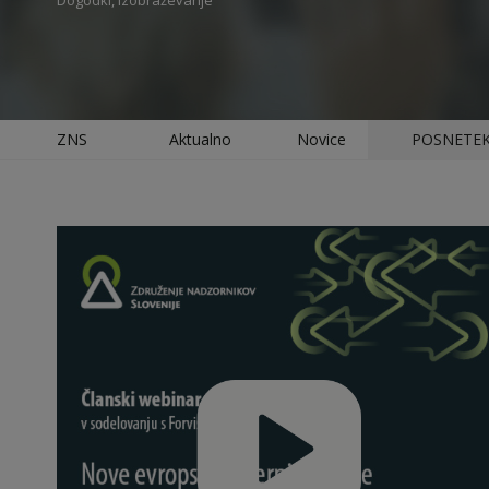
Dogodki, Izobraževanje
ZNS
Aktualno
Novice
POSNETEK W