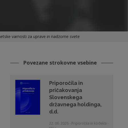
ske varnosti za uprave in nadzorne svete
Povezane strokovne vsebine
Priporočila in
pričakovanja
Slovenskega
državnega holdinga,
d.d.
22. 06. 2026 - Priporočila in kodeksi -