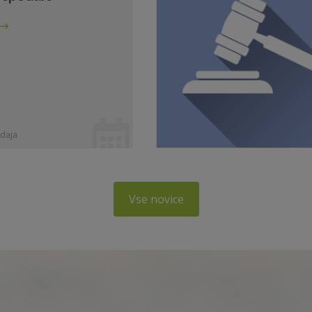
daja
Vse novice