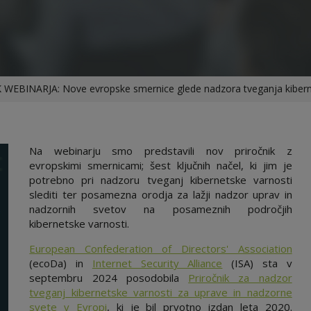
EBINARJA: Nove evropske smernice glede nadzora tveganja kibernet
Na webinarju smo predstavili nov priročnik z
evropskimi smernicami; šest ključnih načel, ki jim je
potrebno pri nadzoru tveganj kibernetske varnosti
slediti ter posamezna orodja za lažji nadzor uprav in
nadzornih svetov na posameznih področjih
kibernetske varnosti.
European Confederation of Directors' Association
(ecoDa) in
Internet Security Alliance
(ISA) sta v
septembru 2024 posodobila
Priročnik za nadzor
tveganj kibernetske varnosti za uprave in nadzorne
svete v Evropi
, ki je bil prvotno izdan leta 2020.