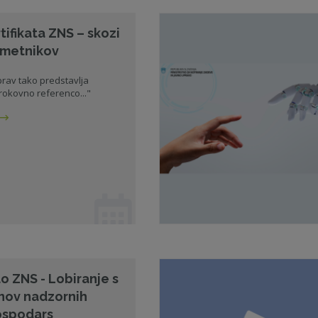
tifikata ZNS – skozi
 imetnikov
 prav tako predstavlja
okovno referenco..."
lo ZNS - Lobiranje s
anov nadzornih
ospodars