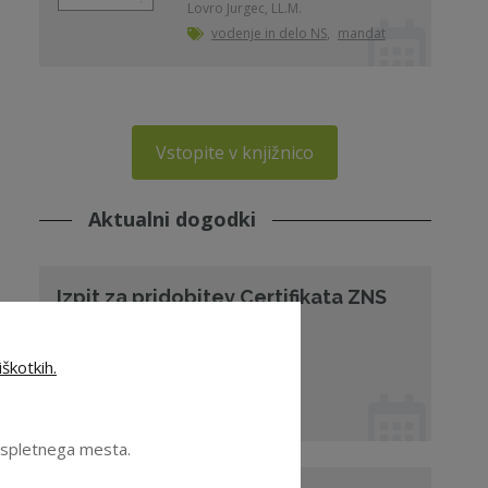
Lovro Jurgec, LL.M.
vodenje in delo NS
,
mandat
Vstopite v knjižnico
Aktualni dogodki
Izpit za pridobitev Certifikata ZNS
Ljubljana
škotkih.
01. 12. 2026 od 09:00
Izpit
e spletnega mesta.