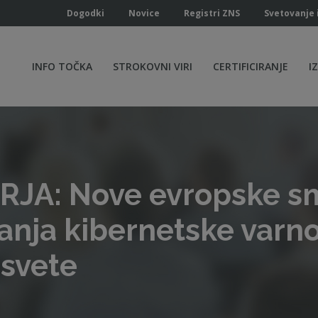
Dogodki
Novice
Registri ZNS
Svetovanje 
INFO TOČKA
STROKOVNI VIRI
CERTIFICIRANJE
I
JA: Nove evropske s
nja kibernetske varno
 svete