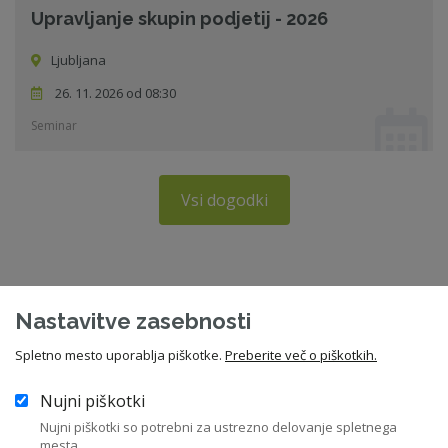
Upravljanje skupin podjetij - 2026
Ljubljana
26. 11. 2026 od 08:30
Seminar
Vsi dogodki
Sorodne novice
Nastavitve zasebnosti
Spletno mesto uporablja piškotke.
Preberite več o piškotkih.
Začela so se uporabljati pravila o
Nujni piškotki
preglednosti sistemov umetne inteli
Nujni piškotki so potrebni za ustrezno delovanje spletnega
mesta.