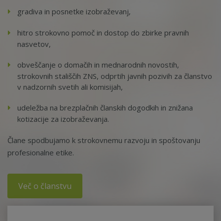
gradiva in posnetke izobraževanj,
hitro strokovno pomoč in dostop do zbirke pravnih
nasvetov,
obveščanje o domačih in mednarodnih novostih,
strokovnih stališčih ZNS, odprtih javnih pozivih za članstvo
v nadzornih svetih ali komisijah,
udeležba na brezplačnih članskih dogodkih in znižana
kotizacije za izobraževanja.
Člane spodbujamo k strokovnemu razvoju in spoštovanju
profesionalne etike.
Več o članstvu