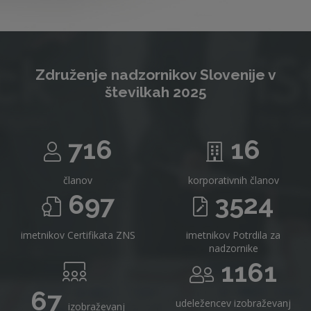
Združenje nadzornikov Slovenije v
številkah 2025
716
16
članov
korporativnih članov
697
3524
imetnikov Certifikata ZNS
imetnikov Potrdila za
nadzornike
1161
67
udeležencev izobraževanj
izobraževanj