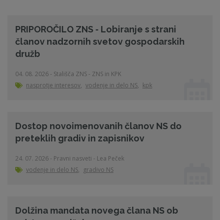
PRIPOROČILO ZNS - Lobiranje s strani
članov nadzornih svetov gospodarskih
družb
04. 08. 2026 - Stališča ZNS - ZNS in KPK
nasprotje interesov
,
vodenje in delo NS
,
kpk
Dostop novoimenovanih članov NS do
preteklih gradiv in zapisnikov
24. 07. 2026 - Pravni nasveti - Lea Peček
vodenje in delo NS
,
gradivo NS
Dolžina mandata novega člana NS ob