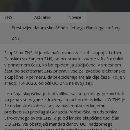
ZNS
Aktualno
Novice
Prestavljen datum skupščine in letnega članskega srečanja
ZNS
Skupščina ZNS, ki je bila načrtovana za 14.4. skupaj z Letnim
članskim srečanjem ZNS, se prestavi in izvede v fizični obliki
v primernem času, ko bo epidemija zaključena. V vmesnem
času bo sekretariat ZNS pripravil vse za izvedbo elektronske
skupščine, v primeru, da bi epidemija trajala dlje časa. To je v
sredo, 1.4.2020, odločil UO ZNS na svoji seji.
Letošnja skupščina je tudi volilna, saj se predlagajo kandidati
za prav vse organe združenja in tudi predsednika. UO ZNS je
že na lanski oktobrski seji za naslednika sedanjemu
predsedniku predlagal Gorazda Podbevška, predsednika
Strokovnega sveta ZNS, ki je od lanske skupščine tudi član
UO ZNS. Vsi obstoječi mandati članov UO, nadzornega