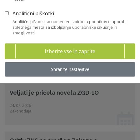
03. 08. 2026
Zakonodaja
Analitični piškotki
Analitični piškotki so namenjeni zbiranju podatkov o uporabi
spletnega mesta za izboljšanje uporabniške izkušnje in
zmogljivosti.
Priporočilo ZNS - Lobiranje s strani članov
nadzornih svetov gospodars
Izberite vse in zaprite
04. 08. 2026
Stroka, Zakonodaja
Shranite nastavitve
Veljati je pričela novela ZGD-1O
24. 07. 2026
Zakonodaja