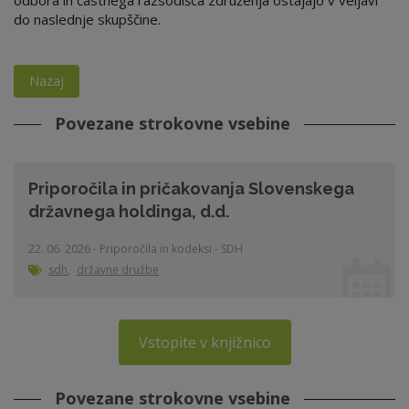
odbora in častnega razsodišča združenja ostajajo v veljavi
do naslednje skupščine.
Nazaj
Povezane strokovne vsebine
Priporočila in pričakovanja Slovenskega
državnega holdinga, d.d.
22. 06. 2026 - Priporočila in kodeksi - SDH
sdh
,
državne družbe
Vstopite v knjižnico
Povezane strokovne vsebine