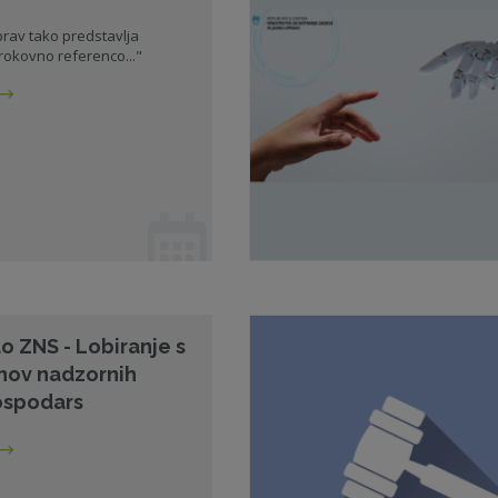
 prav tako predstavlja
okovno referenco..."
lo ZNS - Lobiranje s
anov nadzornih
ospodars