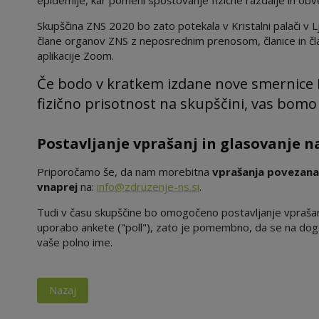
epidemije, kar pomeni spoštovanje fizične razdalje in ob
Skupščina ZNS 2020 bo zato potekala v Kristalni palači v L
člane organov ZNS z neposrednim prenosom, članice in člani
aplikacije Zoom.
Če bodo v kratkem izdane nove smernice NI
fizično prisotnost na skupščini, vas bom
Postavljanje vprašanj in glasovanje n
Priporočamo še, da nam morebitna
vprašanja povezana
vnaprej
na:
info@zdruzenje-ns.si
.
Tudi v času skupščine bo omogočeno postavljanje vpraša
uporabo ankete ("poll"), zato je pomembno, da se na dog
vaše polno ime.
Nazaj