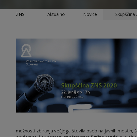
ZNS
Aktualno
Novice
Skupščina 
možnosti zbiranja večjega števila oseb na javnih mestih, še 