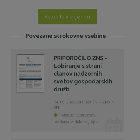
Vstopite v knjižnico
Povezane strokovne vsebine
PRIPOROČILO ZNS -
Lobiranje s strani
članov nadzornih
svetov gospodarskih
družb
04. 08. 2026 - Stališča ZNS - ZNS in
KPK
nasprotje interesov
,
vodenje in delo NS
,
kpk