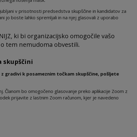
veznega nošenja mask.
jubljani v prisotnosti predsedstva skupščine in kandidatov za
 jo boste lahko spremljali in na njej glasovali z uporabo
JZ, ki bi organizacijsko omogočile vašo
o o tem nemudoma obvestili.
a skupščini
 z gradivi k posameznim točkam skupščine, pošljete
nj. Članom bo omogočeno glasovanje preko aplikacije Zoom z
odek prijavite z lastnim Zoom računom, kjer je navedeno