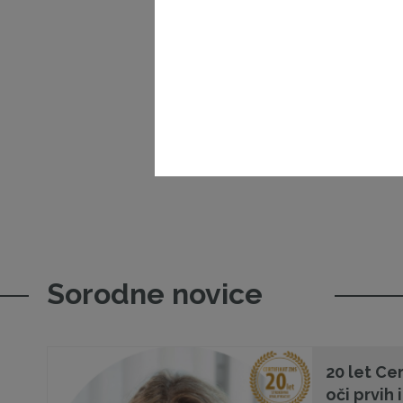
Sorodne novice
20 let Cer
oči prvih