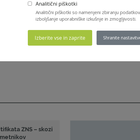
Analitični piškotki
Analitični piškotki so namenjeni zbiranju podatk
izboljšanje uporabniške izkušnje in zmogljivosti.
Izberite vse in zaprite
Shranite nastavitv
tifikata ZNS – skozi
 imetnikov