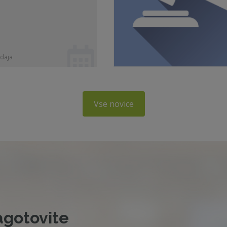
daja
Vse novice
agotovite