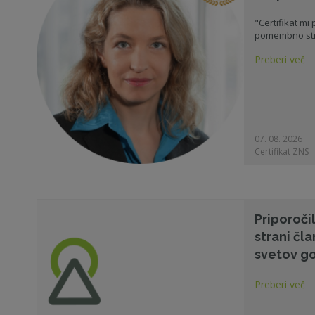
"Certifikat mi
pomembno str
Preberi več
07. 08. 2026
Certifikat ZNS
Priporoči
strani čl
svetov g
Preberi več