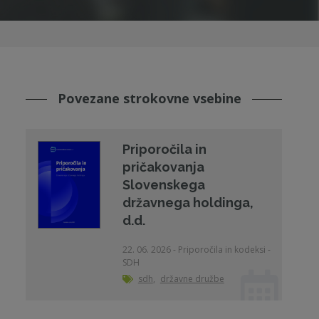
Povezane strokovne vsebine
Priporočila in
pričakovanja
Slovenskega
državnega holdinga,
d.d.
22. 06. 2026 - Priporočila in kodeksi -
SDH
sdh
,
državne družbe