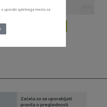
26. 11. 2026 od 08:30
Seminar
ov o uporabi spletnega mesta za
Vsi dogodki
e
Začela so se uporabljati
pravila o preglednosti