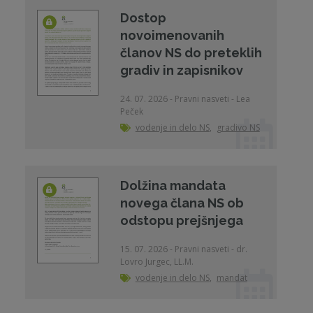
Dostop
novoimenovanih
članov NS do preteklih
gradiv in zapisnikov
24. 07. 2026 - Pravni nasveti - Lea
Peček
vodenje in delo NS
,
gradivo NS
Dolžina mandata
novega člana NS ob
odstopu prejšnjega
15. 07. 2026 - Pravni nasveti - dr.
Lovro Jurgec, LL.M.
vodenje in delo NS
,
mandat